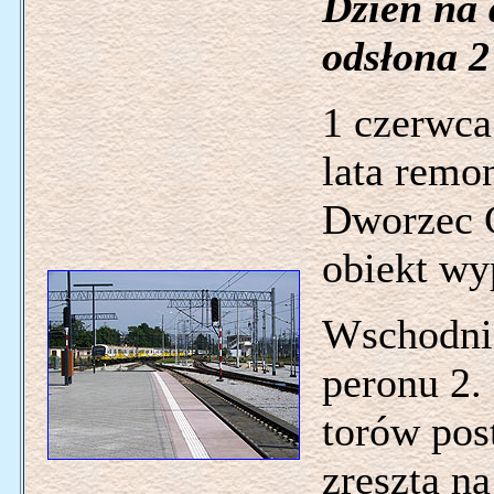
Dzień na
odsłona 2
1 czerwca
lata remo
Dworzec 
obiekt wyp
Wschodni 
peronu 2. 
torów pos
zresztą na