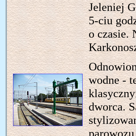
Jeleniej 
5-ciu godz
o czasie. 
Karkonosz
Odnowione
wodne - t
klasyczn
dworca. S
stylizowan
parowozu.