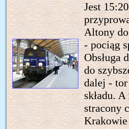
Jest 15:20
przyprow
Altony do
- pociąg 
Obsługa d
do szybsz
dalej - to
składu. A
stracony c
Krakowie 