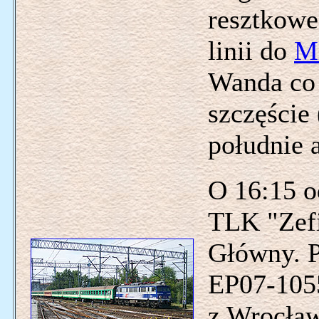
resztkowe
linii do
Mi
Wanda co 
szczęście
południe a
O 16:15 o
TLK "Zefi
Główny. P
EP07-1055
z Wrocła