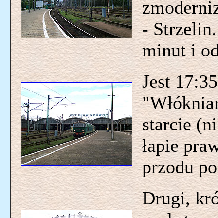
zmoderni
- Strzelin
minut i od
Jest 17:3
"Włóknia
starcie (
łapie pra
przodu po
Drugi, kr