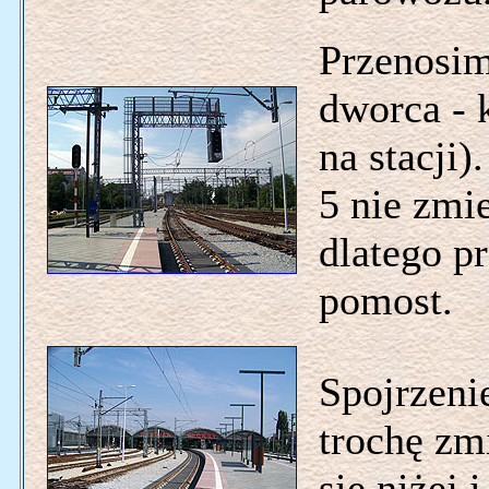
Przenosim
dworca - 
na stacji
5 nie zmi
dlatego p
pomost.
Spojrzenie
trochę zmi
się niżej 