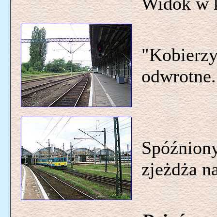
Widok w 
"Kobierzy
odwrotne.
Spóźnion
zjeżdża n