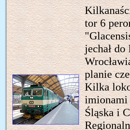
Kilkanaśc
tor 6 pero
"Glacensi
jechał do 
Wrocławia
planie cz
Kilka lo
imionami 
Śląska i 
Regionaln