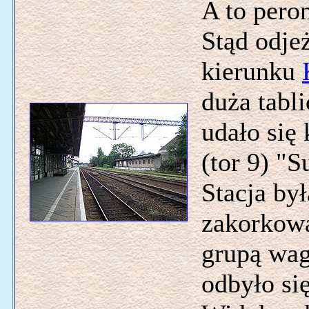
A to pero
Stąd odje
kierunku
duża tabl
udało się
(tor 9) "
Stacja by
zakorkowa
grupą wa
odbyło się