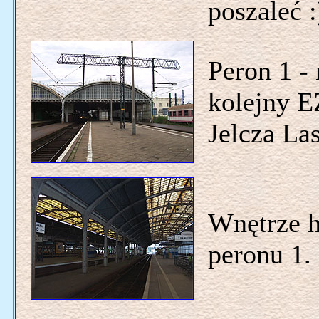
poszaleć :
Peron 1 -
kolejny E
Jelcza La
Wnętrze h
peronu 1.