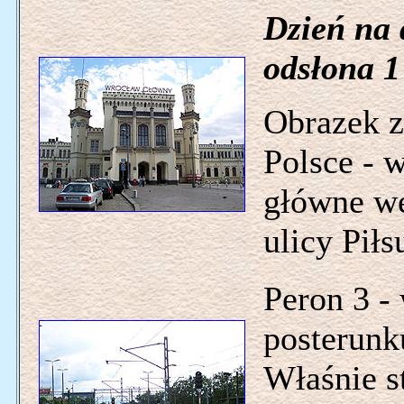
Dzień na
odsłona 1
Obrazek 
Polsce - 
główne we
ulicy Piłs
Peron 3 -
posterunk
Właśnie s