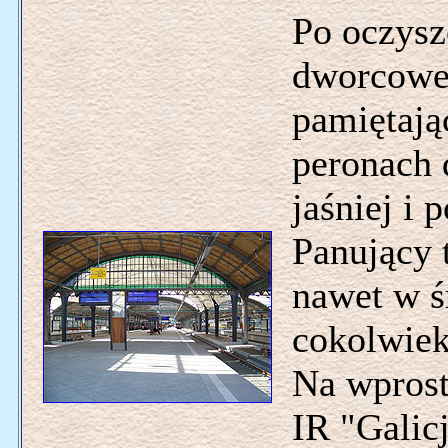
Po oczysz
dworcowe
pamiętają
peronach 
jaśniej i 
Panujący 
nawet w ś
cokolwiek
Na wprost
IR "Galic