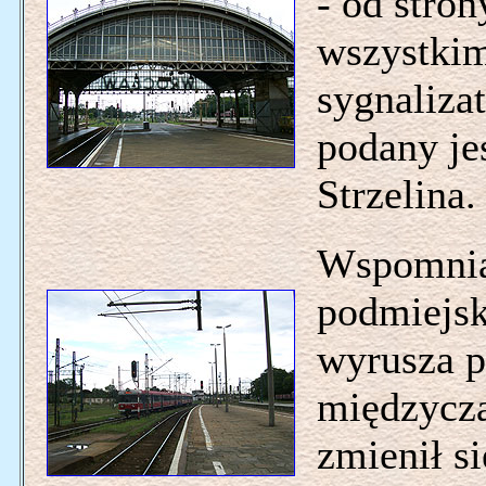
- od stro
wszystkim
sygnaliza
podany je
Strzelina.
Wspomnian
podmiejsk
wyrusza p
międzycza
zmienił s