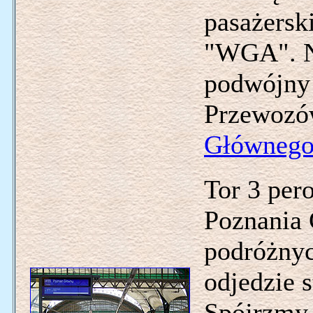
pasażersk
"WGA". Na
podwójny 
Przewozó
Główneg
Tor 3 per
Poznania 
podróżnyc
odjedzie s
Spójrzmy 