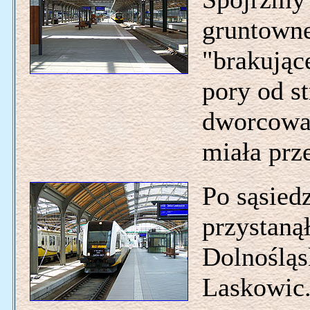
gruntownej
"brakując
pory od s
dworcowa
miała prz
Po sąsiedz
przystaną
Dolnośląs
Laskowic.