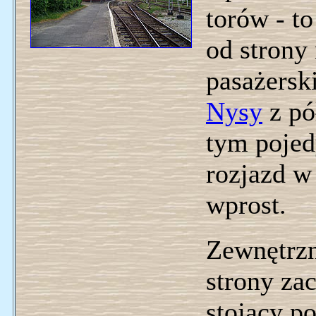
torów - t
od strony
pasażersk
Nysy
z pó
tym pojed
rozjazd w
wprost.
Zewnętrzn
strony za
stojący po