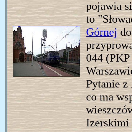
pojawia si
to "Słowa
Górnej
d
przyprow
044 (PKP 
Warszawie
Pytanie z
co ma wsp
wieszczó
Izerskimi