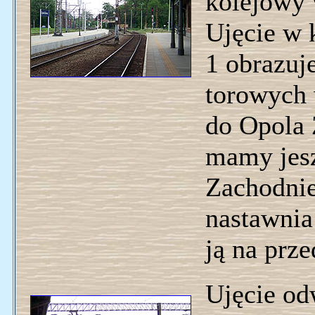
kolejowy 
Ujęcie w 
1 obrazuje
torowych
do Opola 
mamy jesz
Zachodnieg
nastawnia
ją na prz
Ujęcie od