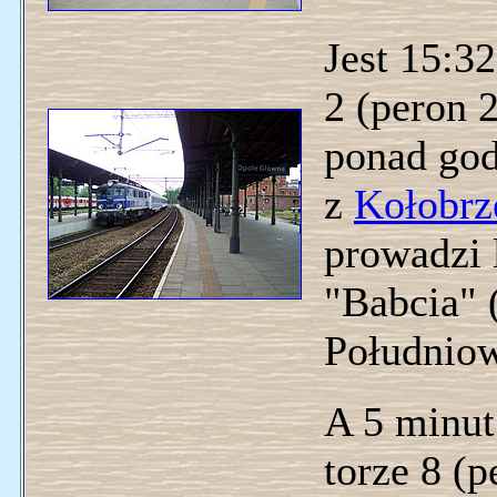
Jest 15:3
2 (peron 2
ponad god
z
Kołobrz
prowadzi
"Babcia" 
Południo
A 5 minut 
torze 8 (