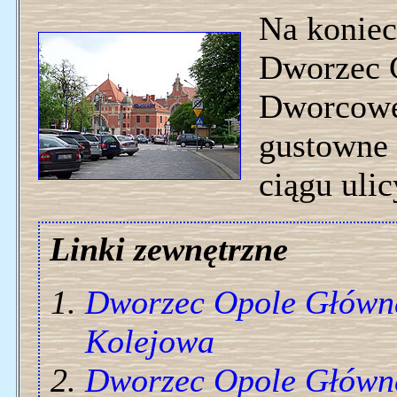
Na koniec
Dworzec G
Dworcoweg
gustowne 
ciągu uli
Linki zewnętrzne
Dworzec Opole Główn
Kolejowa
Dworzec Opole Główn