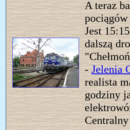
A teraz ba
pociągów 
Jest 15:15
dalszą dr
"Chełmońs
-
Jelenia 
realista m
godziny j
elektrowó
Centralny