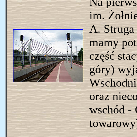
Na pierw
im. Żołni
A. Struga
mamy potę
część stac
góry) wyj
Wschodnie
oraz niec
wschód - 
towarowy