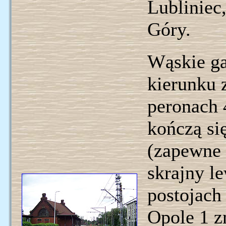
Lubliniec
Góry.
Wąskie ga
kierunku 
peronach 4
kończą si
(zapewne 
skrajny l
postojac
Opole 1 zn