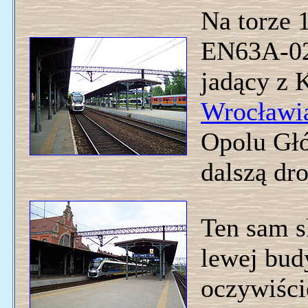
Na torze 
EN63A-029
jadący z 
Wrocławi
Opolu Gł
dalszą dr
Ten sam s
lewej bud
oczywiście