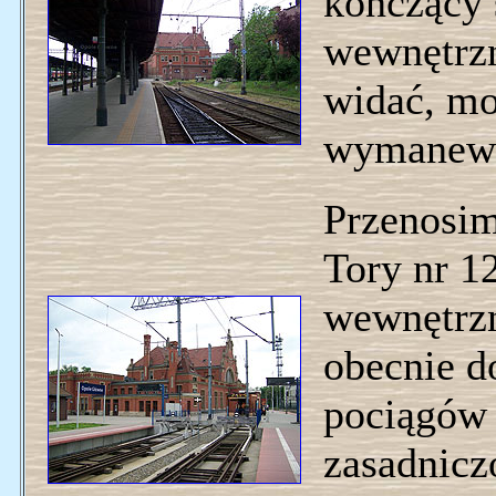
kończący 
wewnętrz
widać, mo
wymanewr
Przenosim
Tory nr 12
wewnętrz
obecnie d
pociągów 
zasadnicz