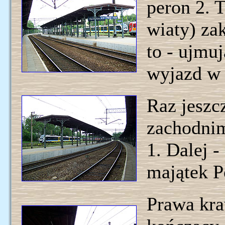
peron 2. T
wiaty) za
to - ujmuj
wyjazd w 
Raz jeszc
zachodnim
1. Dalej 
majątek P
Prawa kra