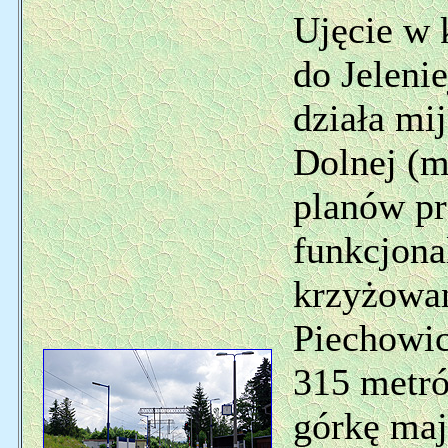
Ujęcie w 
do Jeleni
działa mi
Dolnej (m
planów pr
funkcjona
krzyżowa
Piechowic
315 metró
górkę maj