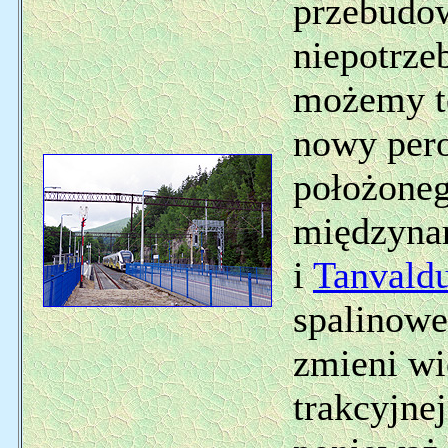
przebudow
niepotrze
możemy te
nowy pero
położoneg
międzyna
i
Tanvald
spalinowe 
zmieni wi
trakcyjnej