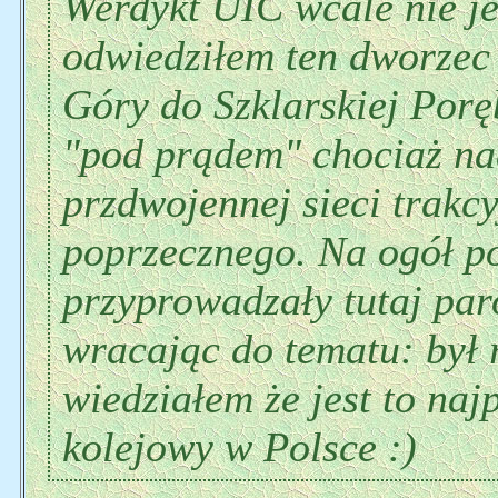
Werdykt UIC wcale nie je
odwiedziłem ten dworzec 
Góry do Szklarskiej Porę
"pod prądem" chociaż na
przdwojennej sieci trakcy
poprzecznego. Na ogół po
przyprowadzały tutaj par
wracając do tematu: był r
wiedziałem że jest to na
kolejowy w Polsce :)