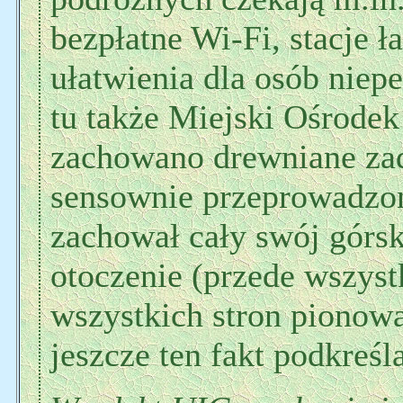
bezpłatne Wi-Fi, stacje 
ułatwienia dla osób niep
tu także Miejski Ośrode
zachowano drewniane zada
sensownie przeprowadzo
zachował cały swój górsk
otoczenie (przede wszys
wszystkich stron pionowa
jeszcze ten fakt podkreśl