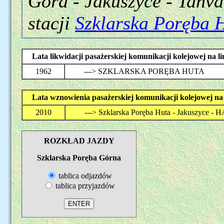
Góra - Jakuszyce - Tanva
stacji
Szklarska Poręba 
Lata likwidacji pasażerskiej komunikacji kolejowej
1962
---> SZKLARSKA PORĘBA HUTA
Lata wznowienia pasażerskiej komunikacji kolejowe
2010
---> Szklarska Poręba Huta - Jakuszyc
ROZKŁAD JAZDY
Szklarska Poręba Górna
tablica odjazdów
tablica przyjazdów