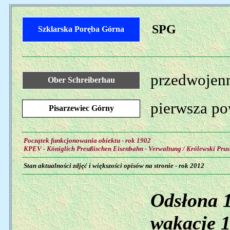
SPG
Szklarska Poręba Górna
przedwojenn
Ober Schreiberhau
pierwsza po
Pisarzewiec Górny
Początek funkcjonowania obiektu - rok 1902
KPEV - Königlich Preußischen Eisenbahn - Verwaltung / Królewski Prus
Stan aktualności zdjęć i większości opisów na stronie - rok 2012
Odsłona 1
wakacje 1