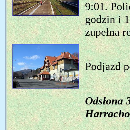
9:01. Pol
godzin i 
zupełna r
Podjazd p
Odsłona 3
Harrachov