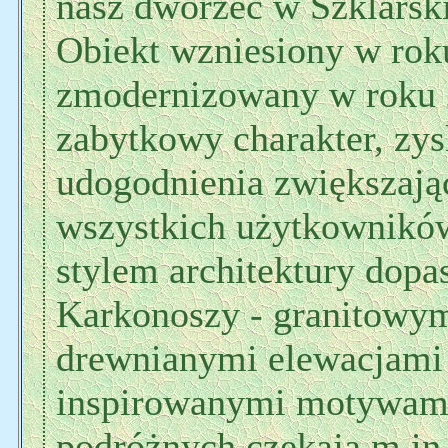
nasz dworzec w Szklarski
Obiekt wzniesiony w rok
zmodernizowany w roku 
zabytkowy charakter, zys
udogodnienia zwiększając
wszystkich użytkowników
stylem architektury dop
Karkonoszy - granitowym
drewnianymi elewacjami 
inspirowanymi motywam
podróżnych czekają m.in.