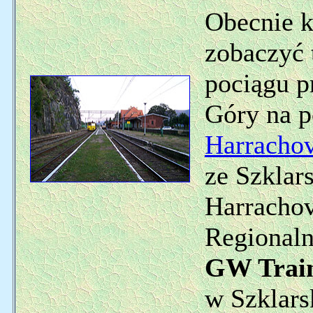
Obecnie k
zobaczyć 
pociągu p
Góry na p
Harracho
ze Szklar
Harrachov
Regionaln
GW Train
w Szklars