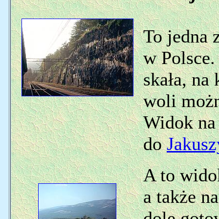
To jedna z
w Polsce.
skała, na 
woli możn
Widok na 
do
Jakusz
A to widok
a także n
dole goto