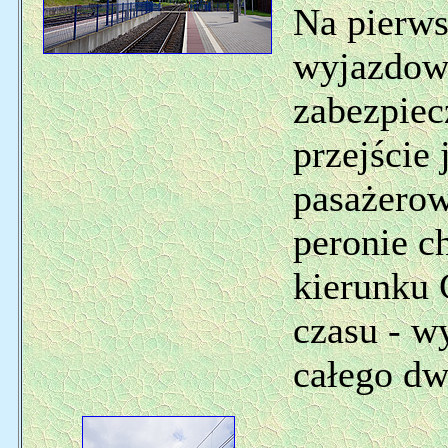
Na pierws
wyjazdo
zabezpiec
przejście
pasażerow
peronie c
kierunku 
czasu - w
całego dw