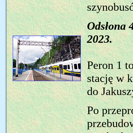
szynobusó
Odsłona 4
2023.
Peron 1 to
stację w 
do Jakusz
Po przepr
przebudow