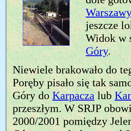
Warszawy
jeszcze 
Widok w 
Góry
.
Niewiele brakowało do tego
Poręby pisało się tak samo
Góry do
Karpacza
lub
Kam
przeszłym. W SRJP obowi
2000/2001 pomiędzy Jelen