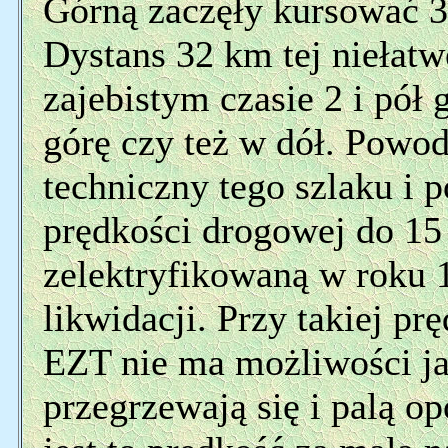
Górną zaczęły kursować 3 
Dystans 32 km tej niełat
zajebistym czasie 2 i pół
górę czy też w dół. Powod
techniczny tego szlaku i 
prędkości drogowej do 15
zelektryfikowaną w roku 1
likwidacji. Przy takiej pr
EZT nie ma możliwości ja
przegrzewają się i palą o