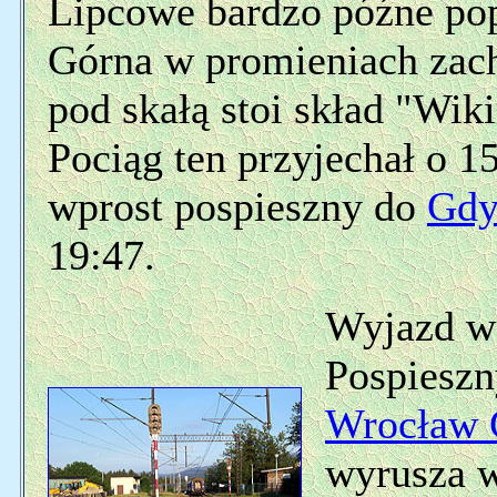
Lipcowe bardzo późne pop
Górna w promieniach zach
pod skałą stoi skład "Wik
Pociąg ten przyjechał o 1
wprost pospieszny do
Gdy
19:47.
Wyjazd w 
Pospieszn
Wrocław 
wyrusza w