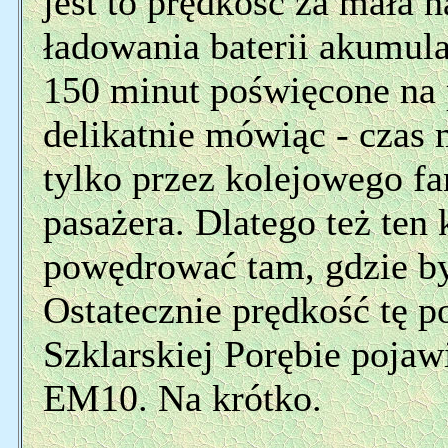
jest to prędkość za mała 
ładowania baterii akumul
150 minut poświęcone na 
delikatnie mówiąc - czas
tylko przez kolejowego fa
pasażera. Dlatego też ten
powędrować tam, gdzie był
Ostatecznie prędkość tę p
Szklarskiej Porębie pojawi
EM10. Na krótko.