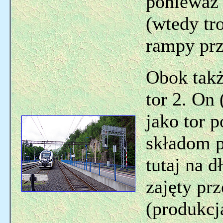
ponieważ 
(wtedy tr
rampy pr
Obok takż
tor 2. On 
jako tor 
składom p
tutaj na d
zajęty pr
(produkc