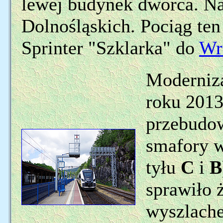
lewej budynek dworca. Na 
Dolnośląskich. Pociąg ten
Sprinter "Szklarka" do
Wr
Moderniza
roku 201
przebudow
smafory w
tyłu
C
i
B
sprawiło 
wyszlache