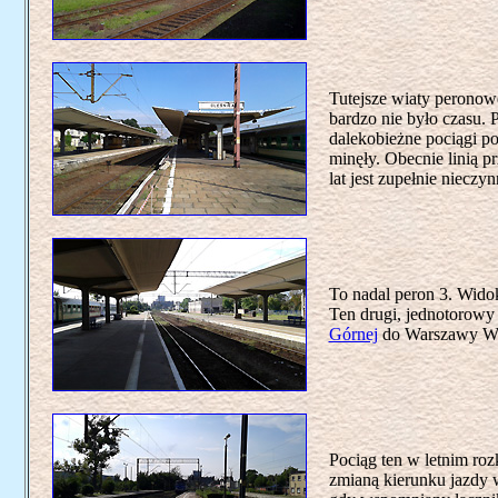
Tutejsze wiaty peronowe
bardzo nie było czasu.
dalekobieżne pociągi po
minęły. Obecnie linią p
lat jest zupełnie nieczyn
To nadal peron 3. Wido
Ten drugi, jednotorowy 
Górnej
do Warszawy Ws
Pociąg ten w letnim roz
zmianą kierunku jazdy w