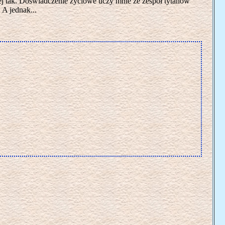
j tak. Doświadczenie życiowe uczy mnie że zespół tytanów
A jednak...