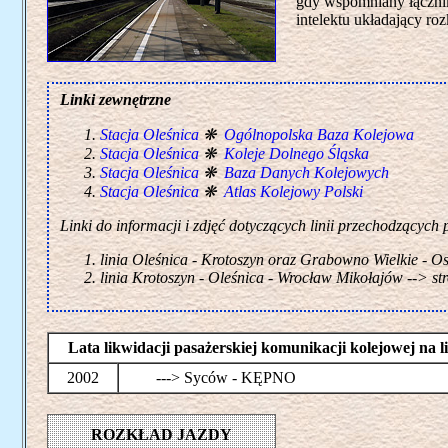
gdy wspomniany łącznik
intelektu układający ro
Linki zewnętrzne
Stacja Oleśnica
❋
Ogólnopolska Baza Kolejowa
Stacja Oleśnica
❋
Koleje Dolnego Śląska
Stacja Oleśnica
❋
Baza Danych Kolejowych
Stacja Oleśnica
❋
Atlas Kolejowy Polski
Linki do informacji i zdjęć dotyczących linii przechodzących 
linia Oleśnica - Krotoszyn oraz Grabowno Wielkie - Os
linia Krotoszyn - Oleśnica - Wrocław Mikołajów --> str
Lata likwidacji pasażerskiej komunikacji kolejowej na
2002
---> Syców - KĘPNO
ROZKŁAD JAZDY