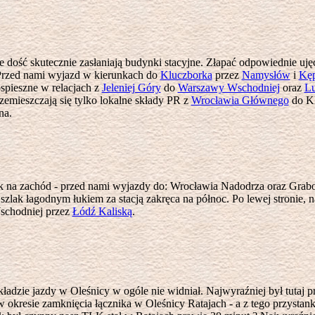
 dość skutecznie zasłaniają budynki stacyjne. Złapać odpowiednie ujęc
 Przed nami wyjazd w kierunkach do
Kluczborka
przez
Namysłów
i
Kę
spieszne w relacjach z
Jeleniej Góry
do
Warszawy Wschodniej
oraz
Lu
rzemieszczają się tylko lokalne składy PR z
Wrocławia Głównego
do Kl
na.
k na zachód - przed nami wyjazdy do: Wrocławia Nadodrza oraz Grab
szlak łagodnym łukiem za stacją zakręca na północ. Po lewej stronie, 
chodniej przez
Łódź Kaliską
.
kładzie jazdy w Oleśnicy w ogóle nie widniał. Najwyraźniej był tutaj 
 okresie zamknięcia łącznika w Oleśnicy Ratajach - a z tego przystan