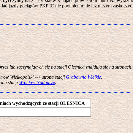
 był czynny nasz TLK stał w Ratajach prawie 30 minut ? Najwyraźnie
zkład jazdy pociągów PKP IC nie powinien mnie już niczym zaskoczyć. 
przez lub zaczynających się na stacji Oleśnica znajdują się na stronach:
trów Wielkopolski --> strona stacji
Grabowno Wielkie
.
ona stacji
Wrocław Nadodrze
.
 liniach wychodzących ze stacji OLEŚNICA