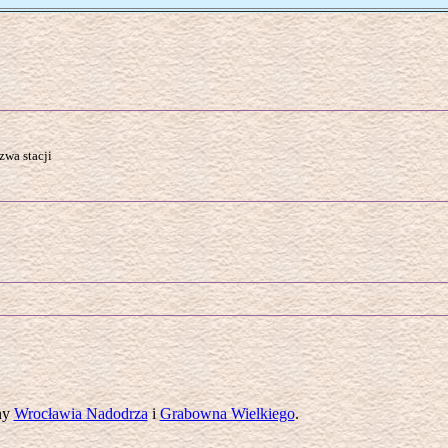
wa stacji
ony
Wrocławia Nadodrza
i
Grabowna Wielkiego
.