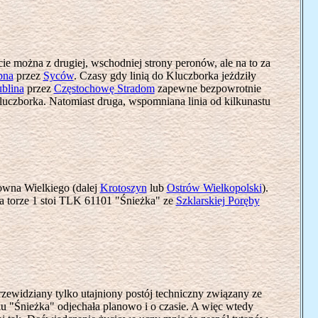
ie można z drugiej, wschodniej strony peronów, ale na to za
pna
przez
Syców
. Czasy gdy linią do Kluczborka jeżdziły
blina
przez
Częstochowę Stradom
zapewne bezpowrotnie
uczborka. Natomiast druga, wspomniana linia od kilkunastu
owna Wielkiego (dalej
Krotoszyn
lub
Ostrów Wielkopolski
).
na torze 1 stoi TLK 61101 "Śnieżka" ze
Szklarskiej Poręby
przewidziany tylko utajniony postój techniczny związany ze
ku "Śnieżka" odjechała planowo i o czasie. A więc wtedy