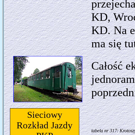
przejecha
KD, Wroc
KD. Na em
ma się tu
Całość ek
jednoram
poprzedn
Sieciowy
Rozkład Jazdy
tabela nr 317: Krotos