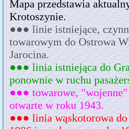
Mapa przedstawia aktualny
Krotoszynie.
●●● linie istniejące, czyn
towarowym do Ostrowa Wi
Jarocina.
●●● linia istniejąca do G
ponownie w ruchu pasażer
●●● towarowe, "wojenne" o
otwarte w roku 1943.
●●● linia wąskotorowa d