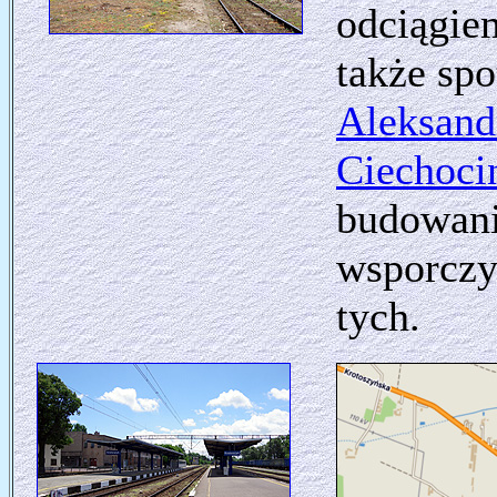
odciągie
także spo
Aleksan
Ciechoci
budowani
wsporczy
tych.