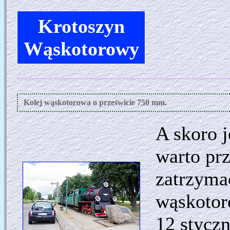
Krotoszyn
Wąskotorowy
Kolej wąskotorowa o prześwicie 750 mm.
A skoro j
warto prz
zatrzyma
wąskotor
12 styczn