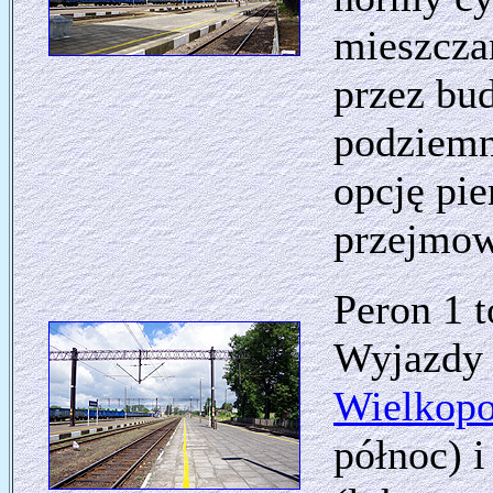
mieszcza
przez bud
podziemn
opcję pie
przejmowa
Peron 1 t
Wyjazdy
Wielkopo
północ) 