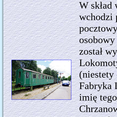
W skład 
wchodzi 
pocztowy
osobowy 
został w
Lokomoty
(niestet
Fabryka 
imię teg
Chrzanow