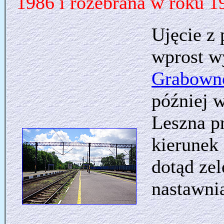
1986 i rozebrana w roku 1
Ujęcie z 
wprost w
Grabowno
później 
Leszna p
kierunek 
dotąd zel
nastawni