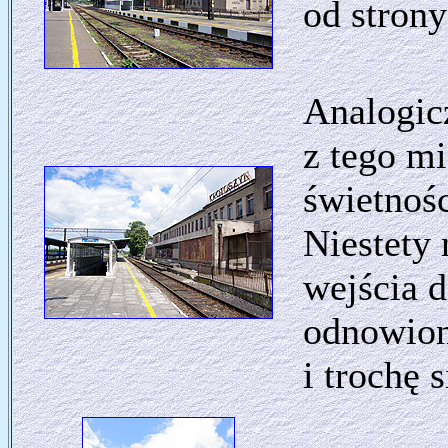
od stron
Analogicz
z tego m
świetnośc
Niestety 
wejścia d
odnowion
i trochę s