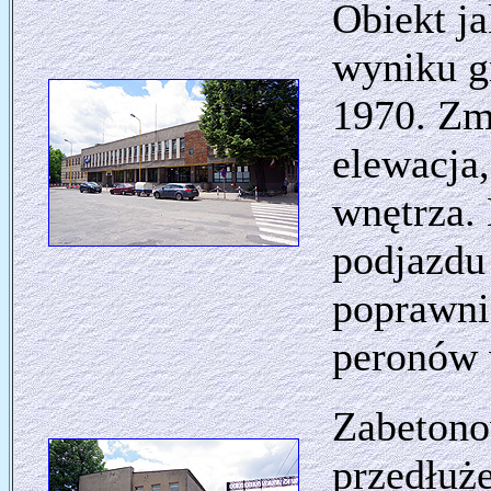
Obiekt j
wyniku g
1970. Zmi
elewacja
wnętrza. 
podjazdu 
poprawnie
peronów w
Zabetono
przedłuż