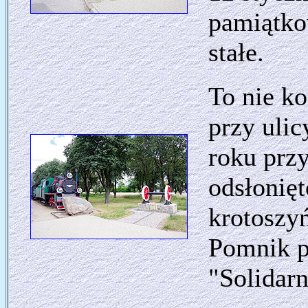
pamiątkow
stałe.
To nie k
przy uli
roku prz
odsłonię
krotoszy
Pomnik p
"Solidarn