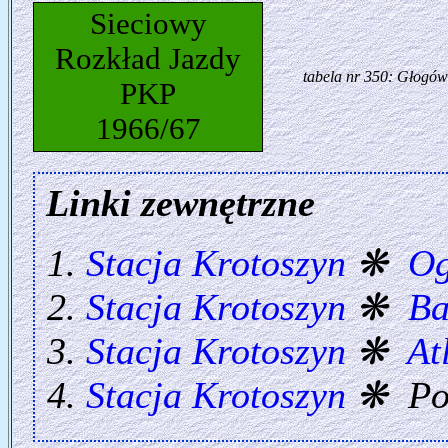
Sieciowy
Rozkład Jazdy
tabela nr 350: Głogów
PKP
1966/67
Linki zewnętrzne
Stacja Krotoszyn
❋
Og
Stacja Krotoszyn
❋
Ba
Stacja Krotoszyn
❋
At
Stacja Krotoszyn
❋ Pol