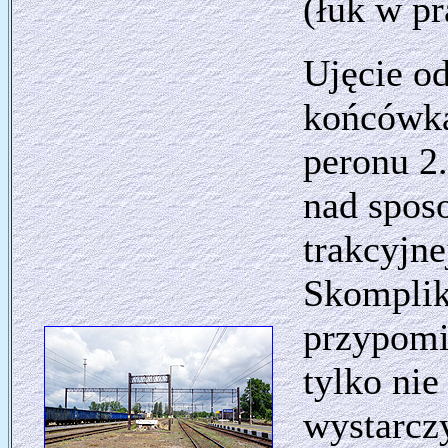
(łuk w p
Ujęcie od
końcówka
peronu 2
nad spos
trakcyjne
Skomplik
przypomi
tylko ni
wystarcz