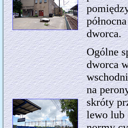
pomiędzy
północna
dworca.
Ogólne sp
dworca w
wschodni
na perony
skróty pr
lewo lub
normy cyw