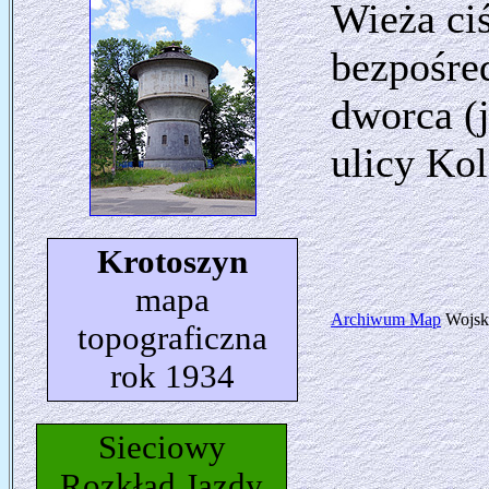
Wieża ci
bezpośre
dworca (j
ulicy Kol
Krotoszyn
mapa
Archiwum Map
Wojsko
topograficzna
rok 1934
Sieciowy
Rozkład Jazdy