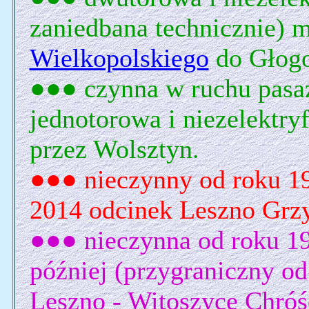
zaniedbana technicznie) m
Wielkopolskiego
do Głog
●●● czynna w ruchu pasa
jednotorowa i niezelektry
przez Wolsztyn.
●●● nieczynny od roku 1
2014 odcinek Leszno Grz
●●● nieczynna od roku 19
później (przygraniczny od
Leszno - Witoszyce Chróśc