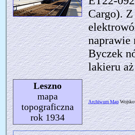
ET22-092
Cargo). Z
elektrowóz
naprawie 
Byczek nó
lakieru aż
Leszno
mapa
Archiwum Map
Wojskow
topograficzna
rok 1934