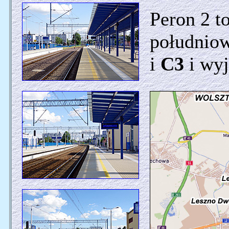
Peron 2 to
południo
i
C3
i wyj