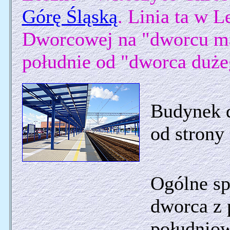
Górę Śląską
. Linia ta w L
Dworcowej na "dworcu m
południe od "dworca duże
Budynek d
od strony
Ogólne sp
dworca z 
południow