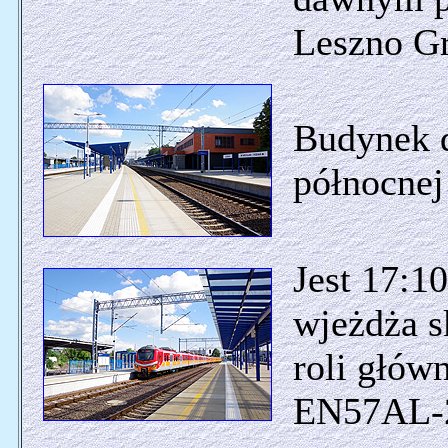
Leszno G
Budynek d
północnej
Jest 17:10
wjeżdża s
roli głów
EN57AL-21