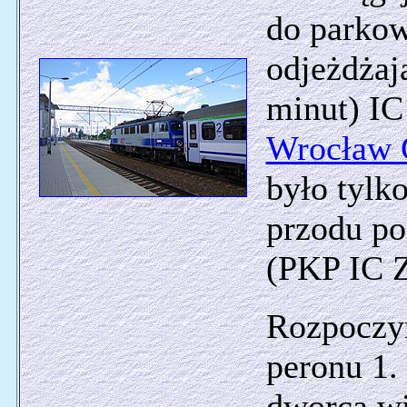
do parko
odjeżdżaj
minut) IC
Wrocław 
było tylk
przodu po
(PKP IC Z
Rozpoczy
peronu 1.
dworca wi