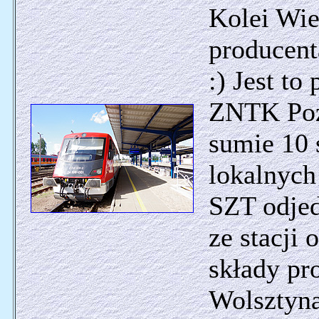
Kolei Wie
producent
:) Jest t
ZNTK Pozn
sumie 10 
lokalnych
SZT odjed
ze stacji
składy p
Wolsztyna