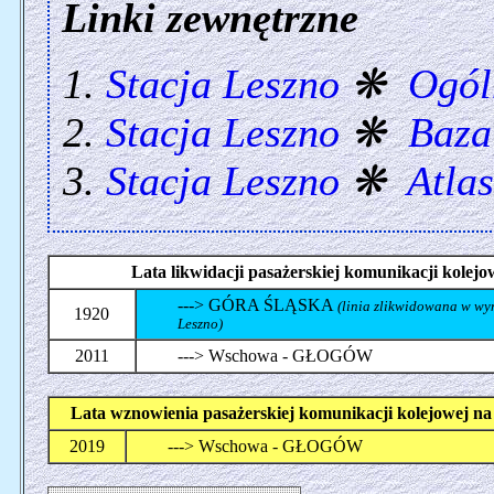
Linki zewnętrzne
Stacja Leszno
❋
Ogól
Stacja Leszno
❋
Baza
Stacja Leszno
❋
Atla
Lata likwidacji pasażerskiej komunikacji kolej
---> GÓRA ŚLĄSKA
(linia zlikwidowana w wy
1920
Leszno)
2011
---> Wschowa - GŁOGÓW
Lata wznowienia pasażerskiej komunikacji kolejowej n
2019
---> Wschowa - GŁOGÓW