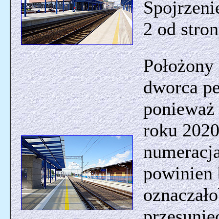
Spojrzeni
2 od stro
Położony 
dworca pe
ponieważ
roku 2020
numeracja
powinien 
oznaczało
przesunię