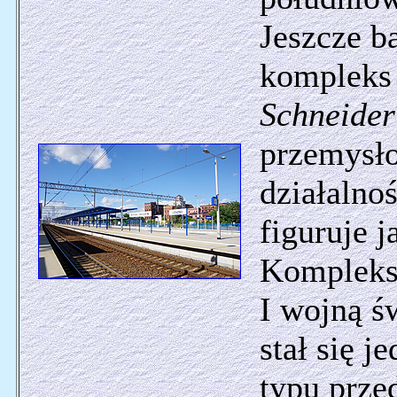
Jeszcze b
kompleks
Schneide
przemysł
działalno
figuruje 
Kompleks 
I wojną ś
stał się 
typu prze