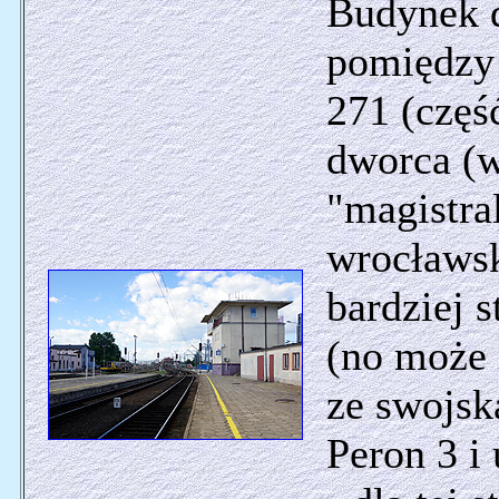
Budynek d
pomiędzy 
271 (częś
dworca (w
"magistra
wrocławsk
bardziej s
(no może 
ze swojską
Peron 3 i