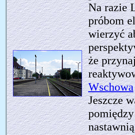
Na razie 
próbom ele
wierzyć a
perspekty
że przyna
reaktywow
Wschowa
Jeszcze w
pomiędzy 
nastawni