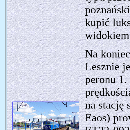
poznański
kupić luk
widokiem 
Na konie
Lesznie j
peronu 1.
prędkości
na stację
Eaos) pro