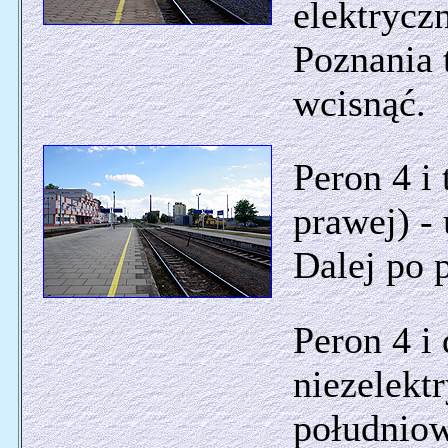
elektrycz
Poznania 
wcisnąć.
Peron 4 i 
prawej) - 
Dalej po 
Peron 4 i
niezelekt
południo