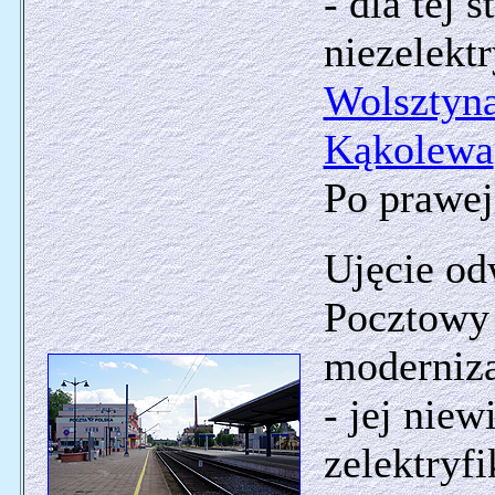
- dla tej 
niezelekt
Wolsztyn
Kąkolewa
Po prawej
Ujęcie od
Pocztowy
moderniza
- jej nie
zelektryf