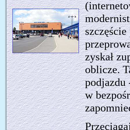
(internet
modernis
szczęście
przeprowa
zyskał zu
oblicze. T
podjazdu 
w bezpośr
zapomnie
Przeciąga