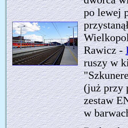
po lewej p
przystaną
Wielkopol
Rawicz -
ruszy w k
"Szkunere
(już przy
zestaw E
w barwach