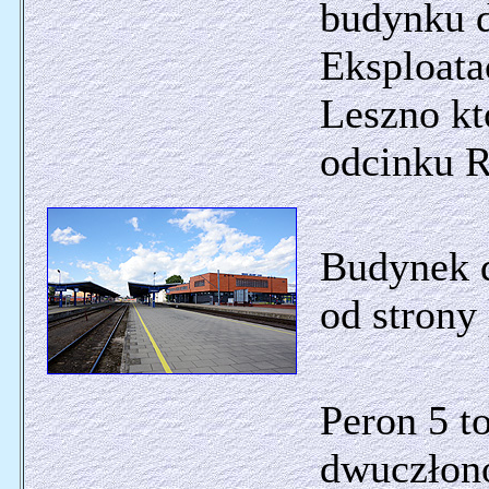
budynku d
Eksploata
Leszno kt
odcinku R
Budynek d
od strony
Peron 5 to
dwuczłon