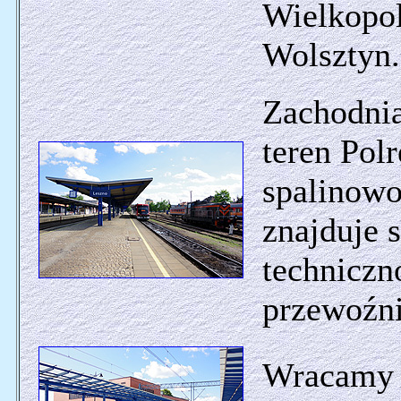
Wielkopol
Wolsztyn.
Zachodnia
teren Polr
spalinowo
znajduje s
techniczn
przewoźni
Wracamy d