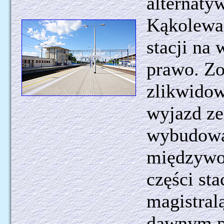
alternaty
Kąkolewa 
stacji na
prawo. Zo
zlikwidow
wyjazd ze
wybudowa
międzywo
części st
magistral
dawnym p