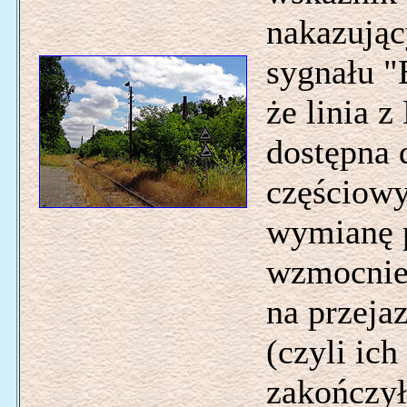
nakazując
sygnału "
że linia z
dostępna 
częściowy
wymianę 
wzmocnien
na przeja
(czyli ich
zakończył