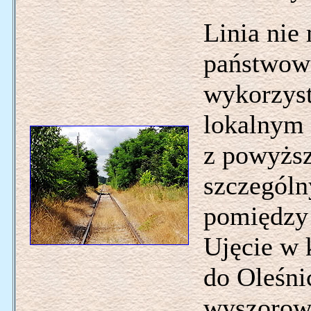
Linia nie
państwowe
wykorzys
lokalnym 
z powyższ
szczególn
pomiędzy 
Ujęcie w 
do Oleśnic
wyszorowa