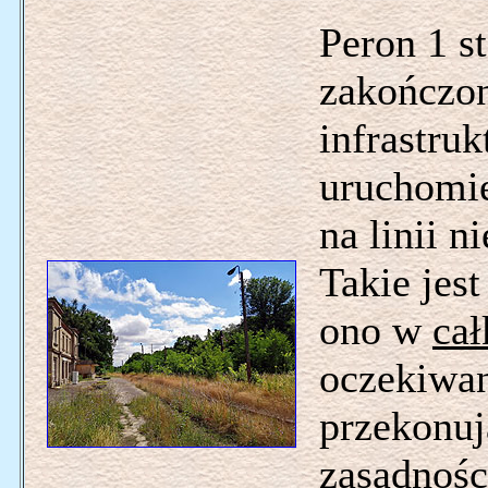
Peron 1 s
zakończon
infrastru
uruchomie
na linii n
Takie jes
ono w
cał
oczekiwa
przekonuj
zasadnośc