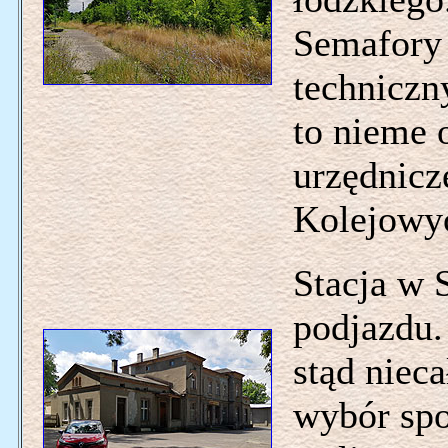
Semafory
techniczny
to nieme 
urzędnicze
Kolejowy
Stacja w 
podjazdu
stąd nieca
wybór spo