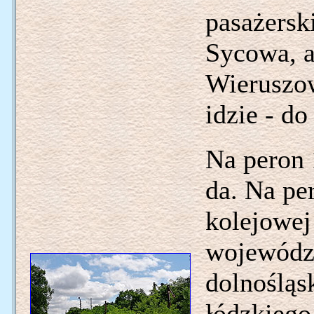
pasażersk
Sycowa, a
Wieruszow
idzie - d
Na peron 
da. Na per
kolejowej
wojewódz
dolnośląs
łódzkiego