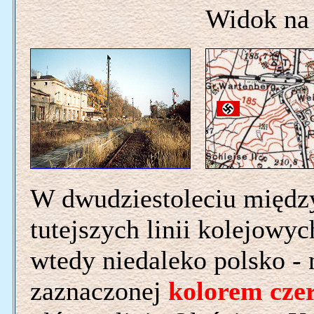
Widok na 
W dwudziestoleciu międz
tutejszych linii kolejowyc
wtedy niedaleko polsko - 
zaznaczonej
kolorem cz