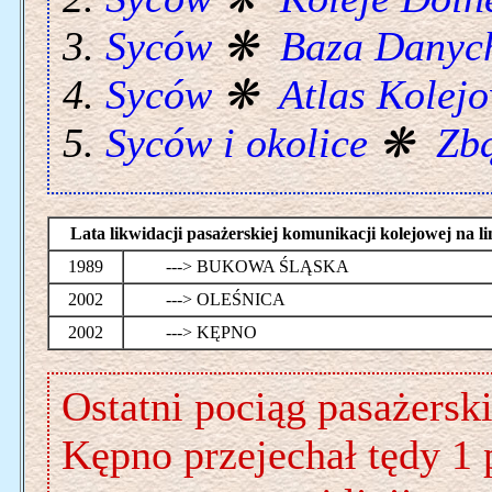
Syców
❋
Baza Danyc
Syców
❋
Atlas Kolej
Syców i okolice
❋
Zbą
Lata likwidacji pasażerskiej komunikacji kolejowej na
1989
---> BUKOWA ŚLĄSKA
2002
---> OLEŚNICA
2002
---> KĘPNO
Ostatni pociąg pasażerski
Kępno przejechał tędy 1 