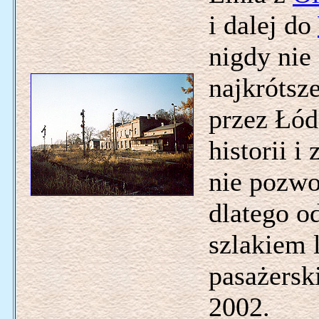
i dalej do
nigdy nie
najkrótsz
przez Łó
historii i
nie pozwo
dlatego o
szlakiem 
pasażersk
2002.