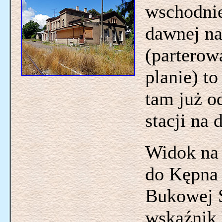
wschodnie
dawnej na
(partero
planie) to
tam już od
stacji na
Widok na
do Kępna 
Bukowej Ś
wskaźnik