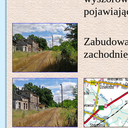
pojawiają
Zabudowan
zachodnie