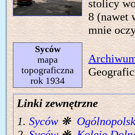
stolicy w
8 (nawet 
mnie oczy
Syców
Archiwu
mapa
topograficzna
Geografic
rok 1934
Linki zewnętrzne
Syców
❋
Ogólnopols
Syców
❋
Koleje Doln