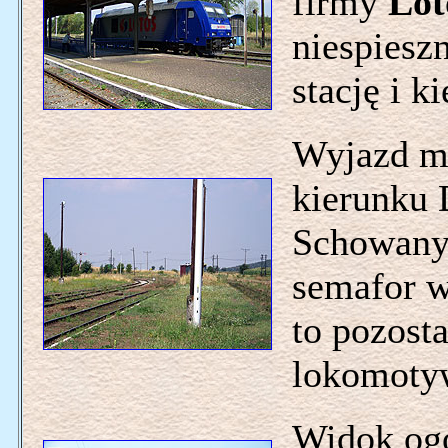
firmy
Lot
niespieszn
stację i k
Wyjazd m
kierunku 
Schowany
semafor w
to pozosta
lokomotyw
Widok ogó