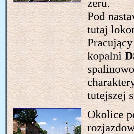
zeru.
Pod nasta
tutaj lo
Pracujący
kopalni
D
spalinowo
charakte
tutejszej s
Okolice p
rozjazdow