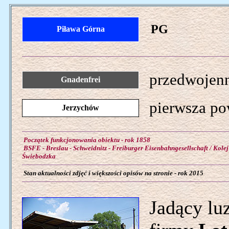
PG
Piława Górna
przedwojenn
Gnadenfrei
pierwsza po
Jerzychów
Początek funkcjonowania obiektu - rok 1858
BSFE - Breslau - Schweidnitz - Freiburger Eisenbahngesellschaft / Kole
Świebodzka
Stan aktualności zdjęć i większości opisów na stronie - rok 2015
Jadący lu