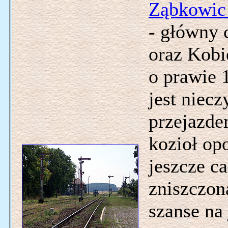
Ząbkowic 
- główny 
oraz Kobi
o prawie 1
jest niec
przejazde
kozioł opo
jeszcze c
zniszczo
szanse na 