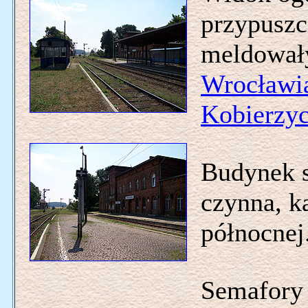
przypuszc
meldowały
Wrocławi
Kobierzy
Budynek st
czynna, ka
północnej
Semafory