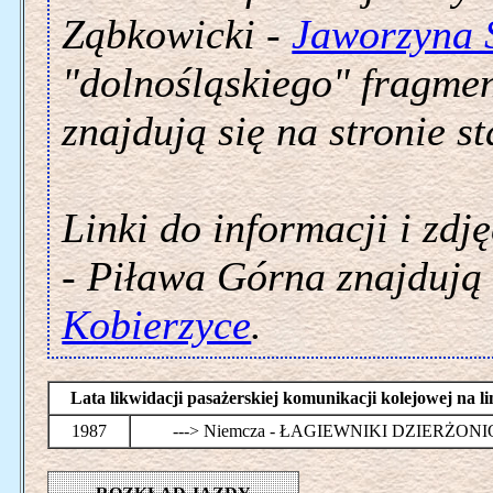
Ząbkowicki -
Jaworzyna 
"dolnośląskiego" fragmen
znajdują się na stronie s
Linki do informacji i zdj
- Piława Górna znajdują s
Kobierzyce
.
Lata likwidacji pasażerskiej komunikacji kolejowej n
1987
---> Niemcza - ŁAGIEWNIKI DZIERŻON