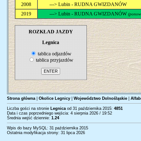
2008
---> Lubin - RUDNA GWIZDANÓW
2019
---> Lubin - RUDNA GWIZDANÓW
(ponow
ROZKŁAD JAZDY
Legnica
tablica odjazdów
tablica przyjazdów
Strona główna
|
Okolice Legnicy
|
Województwo Dolnośląskie
|
Alfab
Liczba gości na stronie
Legnica
od 31 października 2015:
4851
Data i czas poprzedniego wejścia: 4 sierpnia 2026 / 19:52
Średnia wejść dziennie:
1.24
Wpis do bazy MySQL: 31 października 2015
Ostatnia modyfikacja strony: 31 lipca 2026