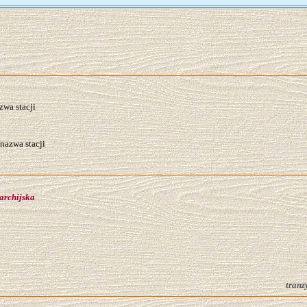
wa stacji
nazwa stacji
archijska
tranz