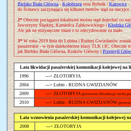
Bielsko Biała Główna
-
Kołobrzeg
oraz Rybnik /
Katowice
-
do Ścinawy zaczynająca się kilkaset metrów stąd na stacyjce L
2*
Obecnie pociągami lokalnymi można stąd dojechać co naj
Jaworzyny Śląskiej, Kamieńca Ząbkowickiego i
Kłodzka Gł
Ale jak na stutysięczne miast o to zdecydowanie za mało.
3*
W roku 2019 linia do Lubina i Rudnej Gwizdanów został
pasażerskie - w tym dalekobieżne klasy TLK i IC. Obecnie m
jak Bielsko Biała Główna, Kraków Główny i
Przemyśl Głó
Lata likwidacji pasażerskiej komunikacji kolejowej na
1996
---> ZŁOTORYJA
2004
---> Lubin - RUDNA GWIZDANÓW
2009
---> ZŁOTORYJA
(ponowna likwidacja ruchu pa
2010
---> Lubin - RUDNA GWIZDANÓW
(ponown
Lata wznowienia pasażerskiej komunikacji kolejowej n
2008
---> ZŁOTORYJA