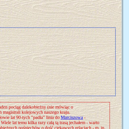
aden pociąg dalekobieżny (nie mówiąc o
 magistrali kolejowych naszego kraju.
owie lat 90-tych "padła" linia do
Marciszowa
-
ele lat temu kilka razy całą tą trasą jechałem - warto
kobieżnych pośpiechów o dość ciekawych relacjach - m. in.