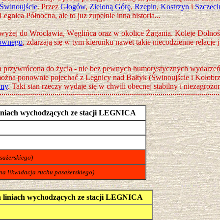
Świnoujście
. Przez
Głogów
,
Zieloną Górę
,
Rzepin
,
Kostrzyn
i
Szczeci
egnica Północna, ale to juz zupełnie inna historia...
wyżej do Wrocławia, Węglińca oraz w okolice Żagania. Koleje Dolnoś
ównego
, zdarzają się w tym kierunku nawet takie niecodzienne relacje 
a przywrócona do życia - nie bez pewnych humorystycznych wydarzeń 
ożna ponownie pojechać z Legnicy nad Bałtyk (Świnoujście i Kołobrzeg
wny
. Taki stan rzeczy wydaje się w chwili obecnej stabilny i niezagrożon
 liniach wychodzących ze stacji LEGNICA
sażerskiego)
a likwidacja ruchu pasażerskiego)
a liniach wychodzących ze stacji LEGNICA