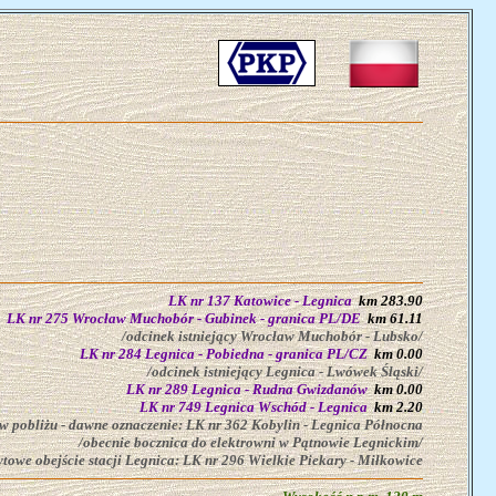
LK nr 137 Katowice - Legnica
km 283.90
LK nr 275 Wrocław Muchobór - Gubinek - granica PL/DE
km 61.11
/odcinek istniejący Wrocław Muchobór - Lubsko/
LK nr 284 Legnica - Pobiedna - granica PL/CZ
km 0.00
/odcinek istniejący Legnica - Lwówek Śląski/
LK nr 289 Legnica - Rudna Gwizdanów
km 0.00
LK nr 749 Legnica Wschód - Legnica
km 2.20
w pobliżu - dawne oznaczenie: LK nr 362 Kobylin - Legnica Północna
/obecnie bocznica do elektrowni w Pątnowie Legnickim/
ytowe obejście stacji Legnica: LK nr 296 Wielkie Piekary - Miłkowice