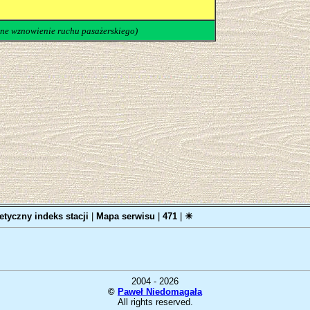
ne wznowienie ruchu pasażerskiego)
etyczny indeks stacji
|
Mapa serwisu
|
471
|
☀
2004 - 2026
©
Paweł Niedomagała
All rights reserved.