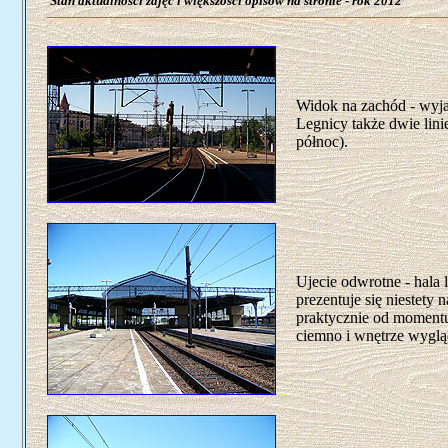
Stan aktualności zdjęć i większości opisów na stronie - rok 2012
Widok na zachód - wyja
Legnicy także dwie lin
północ).
Ujecie odwrotne - hala 
prezentuje się niestety
praktycznie od momentu 
ciemno i wnętrze wyglą