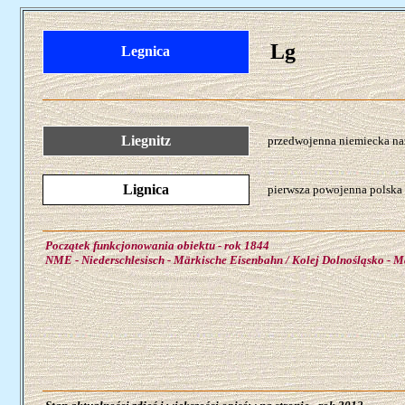
Lg
Legnica
Liegnitz
przedwojenna niemiecka naz
Lignica
pierwsza powojenna polska 
Początek funkcjonowania obiektu - rok 1844
NME - Niederschlesisch - Märkische Eisenbahn / Kolej Dolnośląsko - M