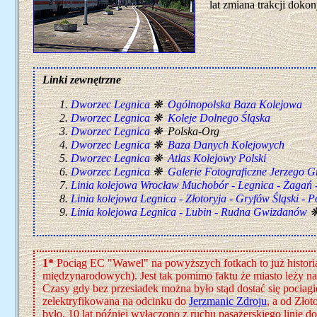
lat zmiana trakcji doko
Linki zewnętrzne
Dworzec Legnica
❋
Ogólnopolska Baza Kolejowa
Dworzec Legnica
❋
Koleje Dolnego Śląska
Dworzec Legnica
❋ Polska-Org
Dworzec Legnica
❋
Baza Danych Kolejowych
Dworzec Legnica
❋
Atlas Kolejowy Polski
Dworzec Legnica
❋
Galerie Fotograficzne Jerzego 
Linia kolejowa Wrocław Muchobór - Legnica - Żagań 
Linia kolejowa Legnica - Złotoryja - Gryfów Śląski - 
Linia kolejowa Legnica - Lubin - Rudna Gwizdanów
1*
Pociąg EC "Wawel" na powyższych fotkach to już historia
międzynarodowych). Jest tak pomimo faktu że miasto leży na
Czasy gdy bez przesiadek można było stąd dostać się pociag
zelektryfikowana na odcinku do
Jerzmanic Zdroju
, a od Złot
było. 10 lat później wyłączono z ruchu pasażerskiego linię 