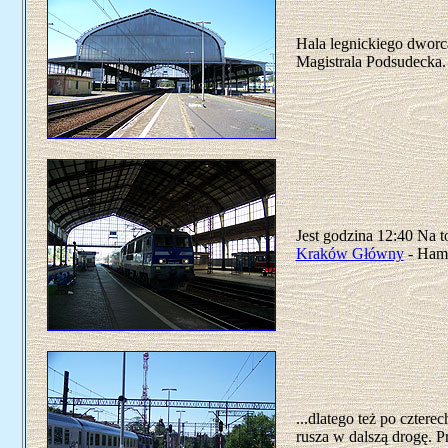
Hala legnickiego dworc
Magistrala Podsudecka.
Jest godzina 12:40 Na t
Kraków Główny
- Hamb
...dlatego też po czter
rusza w dalszą drogę. 