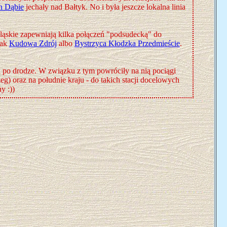
n Dąbie
jechały nad Bałtyk. No i była jeszcze lokalna linia
ląskie zapewniają kilka połączeń "podsudecką" do
jak
Kudowa Zdrój
albo
Bystrzyca Kłodzka Przedmieście
.
po drodze. W związku z tym powróciły na nią pociągi
) oraz na południe kraju - do takich stacji docelowych
y :))