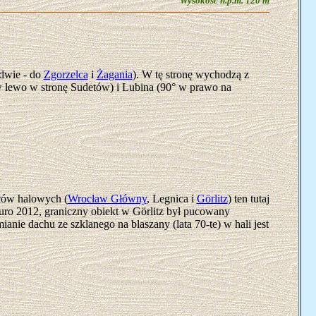
Wysokość n.p.m. 120 m
 dwie - do
Zgorzelca
i
Żagania
). W tę stronę wychodzą z
 lewo w stronę Sudetów) i Lubina (90° w prawo na
rców halowych (
Wrocław Główny
, Legnica i
Görlitz
) ten tutaj
Euro 2012, graniczny obiekt w Görlitz był pucowany
anie dachu ze szklanego na blaszany (lata 70-te) w hali jest