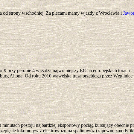
a od strony wschodniej. Za plecami mamy wjazdy z Wrocławia i
Jawor
or 9 przy peronie 4 wjeżdża najwolniejszy EC na europejskich torach - 
urg Altona. Od roku 2010 wawelska trasa przebiega przez Węgliniec a
ech minutach postoju najbardziej eksportowy pociąg kursujący obecni
Przepięcie lokomotyw z elektrowozu na spalinowóz (zapewne zmodyfik