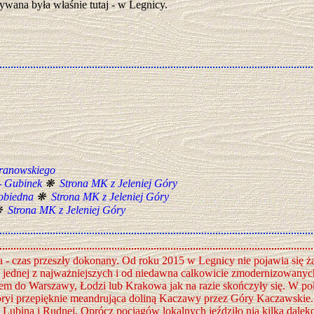
nywana była właśnie tutaj - w Legnicy.
Granowskiego
- Gubinek
❋
Strona MK z Jeleniej Góry
Pobiedna
❋
Strona MK z Jeleniej Góry
❋
Strona MK z Jeleniej Góry
 - czas przeszły dokonany. Od roku 2015 w Legnicy nie pojawia się ż
 jednej z najważniejszych i od niedawna całkowicie zmodernizowanych
iem do Warszawy, Łodzi lub Krakowa jak na razie skończyły się. W poł
oryi przepięknie meandrująca doliną Kaczawy przez Góry Kaczawskie. Wi
do Lubina i Rudnej. Oprócz pociągów lokalnych jeździło nią kilka dale