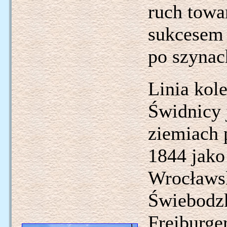
ruch tow
sukcesem 
po szynach
Linia kol
Świdnicy j
ziemiach 
1844 jako
Wrocławsk
Świebodzk
Freiburge