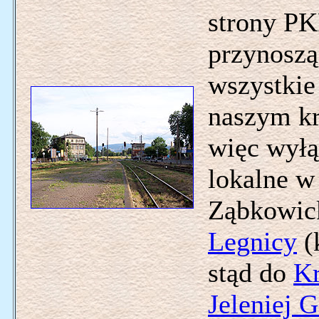
strony PK
przynosząc
wszystkie
naszym kr
więc wyłą
lokalne w
Ząbkowic
Legnicy
(
stąd do
K
Jeleniej 