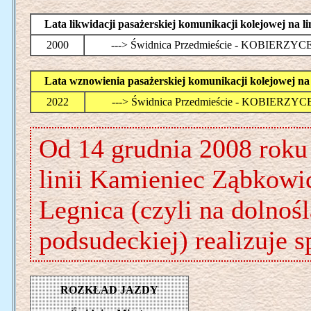
Lata likwidacji pasażerskiej komunikacji kolejowej n
2000
---> Świdnica Przedmieście - KOBIERZYC
Lata wznowienia pasażerskiej komunikacji kolejowej 
2022
---> Świdnica Przedmieście - KOBIERZYC
Od 14 grudnia 2008 roku
linii Kamieniec Ząbkowic
Legnica (czyli na dolnoś
podsudeckiej) realizuje 
ROZKŁAD JAZDY