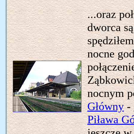
...oraz p
dworca są
spędziłem
nocne god
połączeni
Ząbkowick
nocnym po
Główny
-
Piława G
jeszcze w