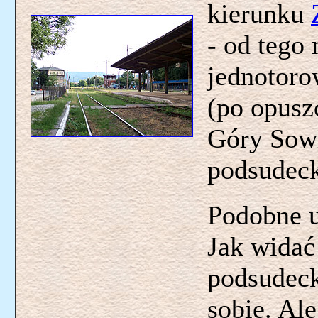
kierunku
- od tego
jednotoro
(po opusz
Góry Sowi
podsudeck
Podobne u
Jak widać
podsudecki
sobie. Ale