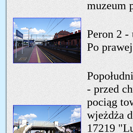
muzeum p
Peron 2 - 
Po prawej
Popołudni
- przed c
pociąg to
wjeżdża d
17219 "L