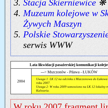
Stacja Skierniewice
Muzeum kolejowe w Sk
Żywych Maszyn
Polskie Stowarzyszeni
serwis WWW
Lata likwidacji pasażerskiej komunikacji kol
---> Mszczonów - Pilawa - ŁUKÓW
Uwaga 1: LK 12 na odcinku z Mszczonowa do Łukowa z
2004
roku 2007.
Uwaga 2: W roku 2009 wznowiono na LK 12 lokalny ru
Kalwaria.
W roku 2007 fragment lin