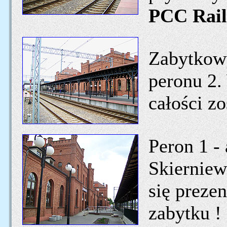
PCC Rail
Zabytkowy
peronu 2.
całości z
Peron 1 -
Skierniew
się preze
zabytku !