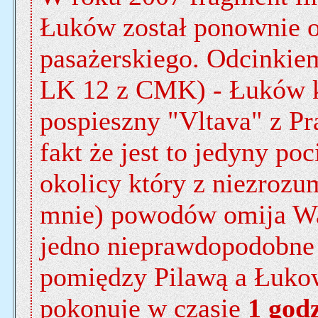
Łuków został ponownie o
pasażerskiego. Odcinki
LK 12 z CMK) - Łuków k
pospieszny "Vltava" z P
fakt że jest to jedyny p
okolicy który z niezrozu
mnie) powodów omija War
jedno nieprawdopodobne 
pomiędzy Pilawą a Łuko
pokonuje w czasie
1 god