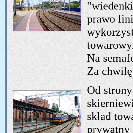
"wiedenki
prawo lin
wykorzyst
towarowy
Na semaf
Za chwilę
Od stron
skierniew
skład tow
prywatny 