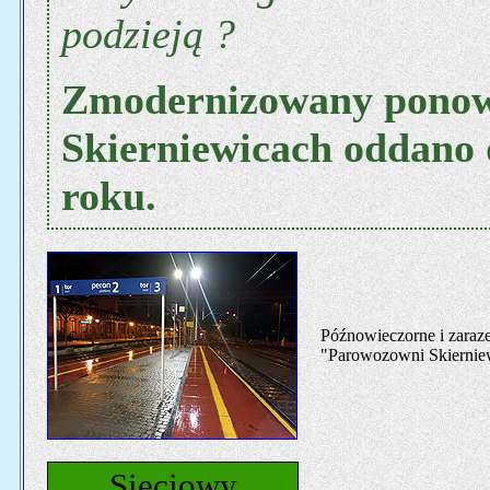
podzieją ?
Zmodernizowany ponow
Skierniewicach oddano 
roku.
Późnowieczorne i zaraz
"Parowozowni Skierniewi
Sieciowy