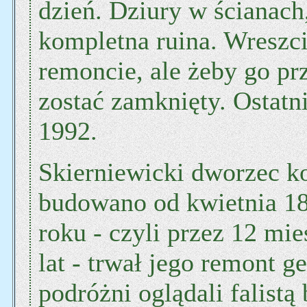
dzień. Dziury w ścianach
kompletna ruina. Wreszci
remoncie, ale żeby go p
zostać zamknięty. Ostatn
1992.
Skierniewicki dworzec ko
budowano od kwietnia 18
roku - czyli przez 12 mie
lat - trwał jego remont g
podróżni oglądali falistą 