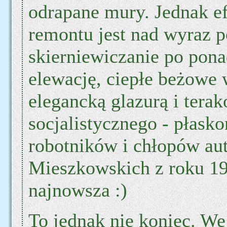
odrapane mury. Jednak ef
remontu jest nad wyraz 
skierniewiczanie po pona
elewację, ciepłe beżowe
elegancką glazurą i terak
socjalistycznego - płask
robotników i chłopów au
Mieszkowskich z roku 1954
najnowsza :)
To jednak nie koniec. W