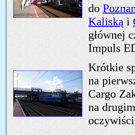
do
Pozna
Kaliską
i
głównej 
Impuls E
Krótkie sp
na pierw
Cargo Zak
na drugi
oczywiśc