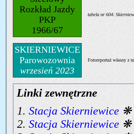
Rozkład Jazdy
tabela nr 604: Skiernie
PKP
1966/67
SKIERNIEWICE
Parowozownia
Fotoreportaż własny z t
wrzesień 2023
Linki zewnętrzne
Stacja Skierniewice
Stacja Skierniewice