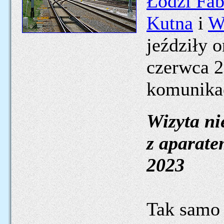
Łodzi Fab
Kutna
i
W
jeździły 
czerwca 2
komunikac
Wizyta ni
z aparate
2023
Tak samo 