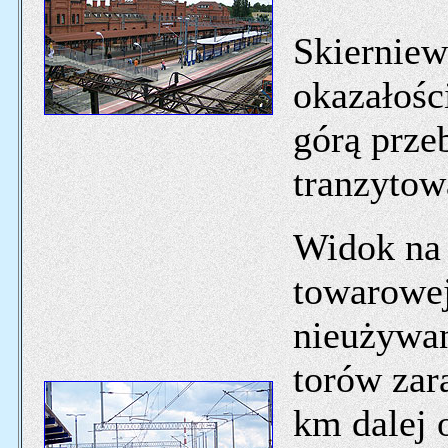
Skierniew
okazałośc
górą przeb
tranzytow
Widok na
towarowej
nieużywan
torów zara
km dalej 