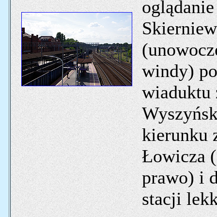
oglądani
Skierniew
(unowocz
windy) po
wiaduktu 
Wyszyński
kierunku 
Łowicza (
prawo) i 
stacji lek