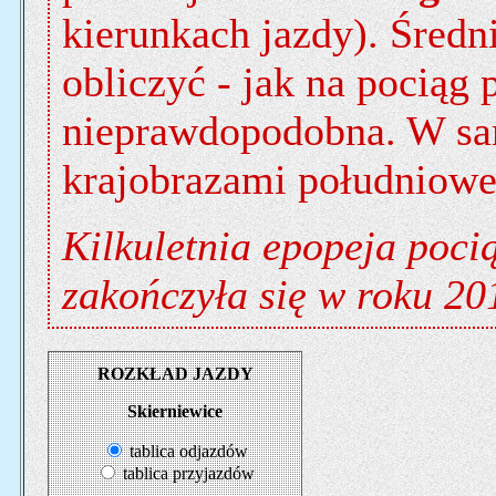
kierunkach jazdy). Średn
obliczyć - jak na pociąg 
nieprawdopodobna. W sam
krajobrazami południow
Kilkuletnia epopeja poci
zakończyła się w roku 20
ROZKŁAD JAZDY
Skierniewice
tablica odjazdów
tablica przyjazdów