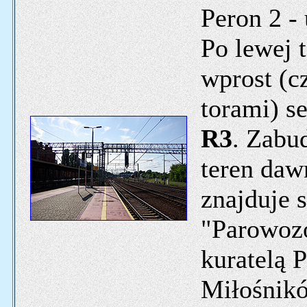
Peron 2 -
Po lewej t
wprost (c
torami) 
R3
. Zabu
teren da
znajduje 
"Parowoz
kuratelą 
Miłośnik