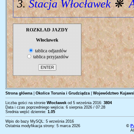
Stacja Włocławek
❋
A
ROZKŁAD JAZDY
Włocławek
tablica odjazdów
tablica przyjazdów
Strona główna
|
Okolice Torunia i Grudziądza
|
Województwo Kujawsk
Liczba gości na stronie
Włocławek
od 5 września 2016:
3804
Data i czas poprzedniego wejścia: 6 sierpnia 2026 / 07:28
Średnia wejść dziennie:
1.05
Wpis do bazy MySQL: 5 września 2016
Ostatnia modyfikacja strony: 5 marca 2026
©
P
Al