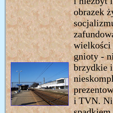
i niezbyt 
obrazek ż
socjalizm
zafundowa
wielkości
gnioty - n
brzydkie i
nieskompl
prezentow
i TVN. Ni
spadkiem 