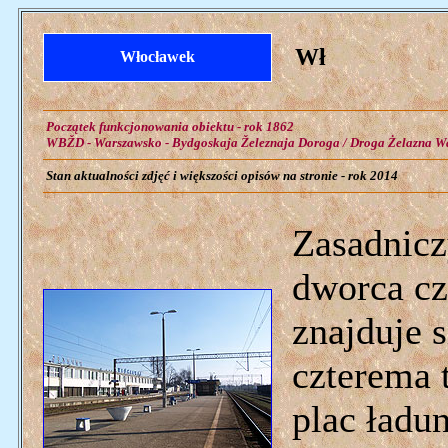
Wł
Włocławek
Początek funkcjonowania obiektu - rok 1862
WBŽD - Warszawsko - Bydgoskaja Železnaja Doroga / Droga Żelazna W
Stan aktualności zdjęć i większości opisów na stronie - rok 2014
Zasadnicz
dworca cz
znajduje s
czterema 
plac ładu