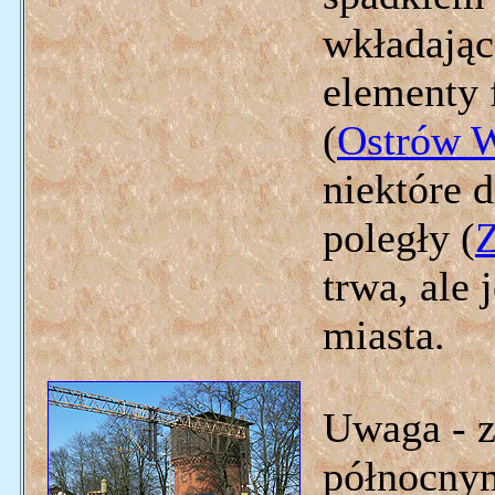
wkładając
elementy 
(
Ostrów W
niektóre 
poległy (
Z
trwa, ale
miasta.
Uwaga - z
północnym 