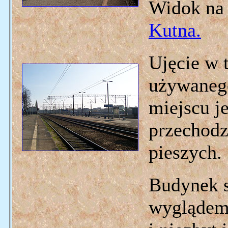
Widok na 
Kutna.
Ujęcie w 
używanego
miejscu j
przechodz
pieszych.
Budynek s
wyglądem.