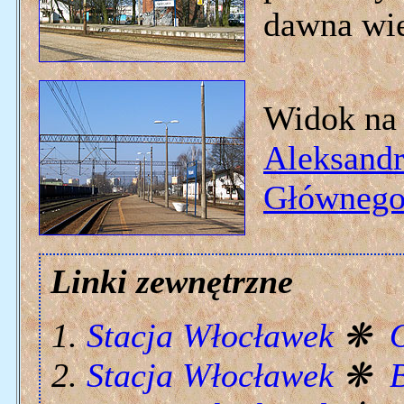
dawna wie
Widok na 
Aleksand
Główneg
Linki zewnętrzne
Stacja Włocławek
❋
Stacja Włocławek
❋