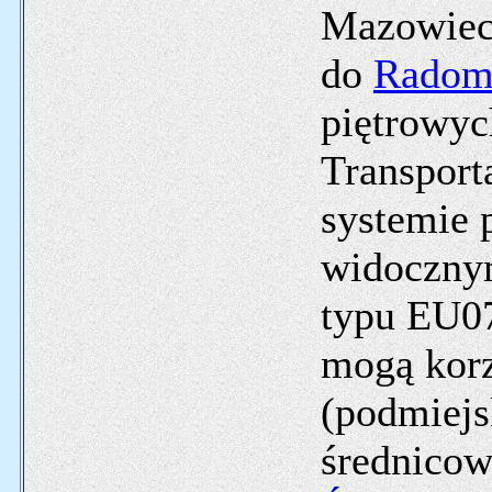
Mazowiec
do
Radom
piętrowy
Transport
systemie p
widocznym
typu EU07
mogą korz
(podmiejsk
średnicow