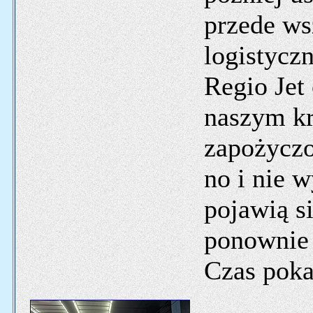
przede ws
logistycz
Regio Jet
naszym kr
zapożyczo
no i nie w
pojawią si
ponownie a
Czas poka