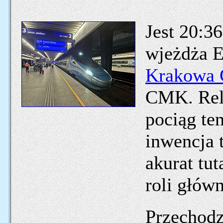
Jest 20:36
wjeżdża 
Krakowa 
CMK. Rela
pociąg te
inwencja 
akurat tut
roli głów
Przechodz