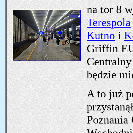
na tor 8 
Terespola
Kutno
i
K
Griffin E
Centralny
będzie mi
A to już p
przystanął
Poznania
Wschodnie