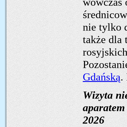
wówczas o
średnicow
nie tylko
także dla
rosyjskich
Pozostani
Gdańską
.
Wizyta ni
aparatem 
2026