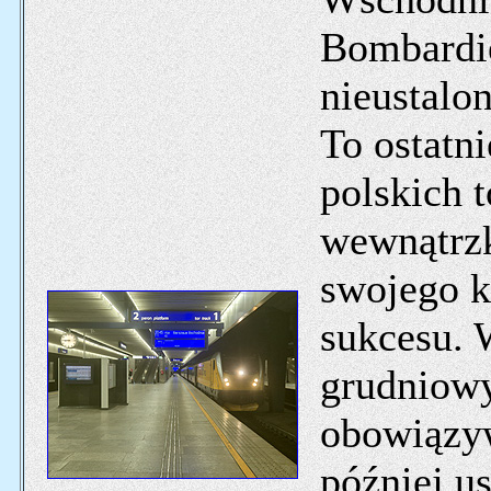
Bombardi
nieustalo
To ostatn
polskich t
wewnątrzk
swojego k
sukcesu. 
grudniowy
obowiązyw
później u