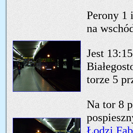
Perony 1 
na wschód
Jest 13:1
Białegost
torze 5 pr
Na tor 8 
pospieszn
Łodzi Fab