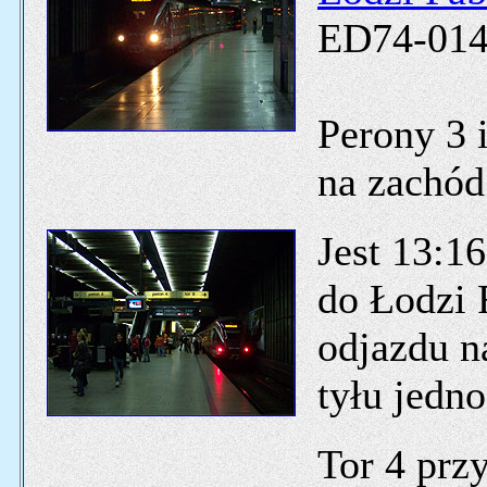
ED74-014
Perony 3 
na zachód
Jest 13:1
do Łodzi 
odjazdu na
tyłu jedn
Tor 4 przy