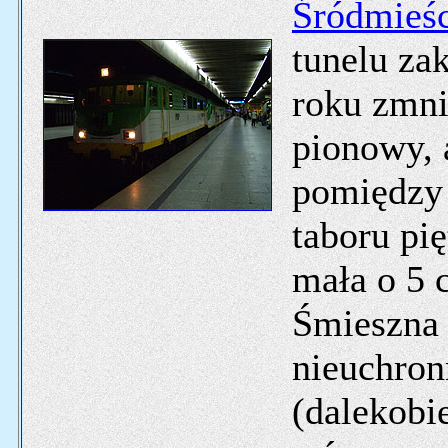
Śródmieśc
tunelu za
roku zmni
pionowy, 
pomiędzy 
taboru pię
mała o 5 
Śmieszna 
nieuchron
(dalekobi