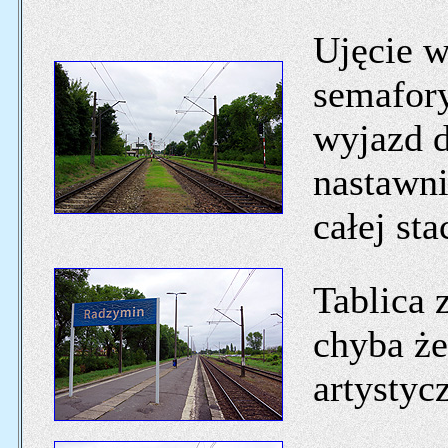
Ujęcie w
semafor
wyjazd 
nastawni
całej stac
Tablica z
chyba że
artystyc