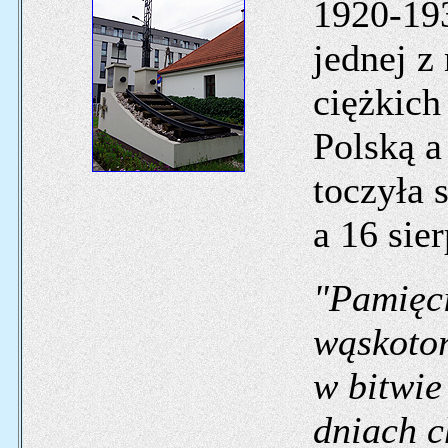
1920-193
jednej z
ciężkich
Polską a
toczyła 
a 16 sie
"Pamięci
wąskoto
w bitwie
dniach c