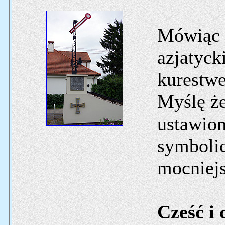
Mówiąc b
azjatyc
kurestw
Myślę że
ustawion
symboli
mocniejs
Cześć i