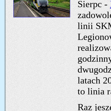
Sierpc -
zadowole
linii SK
Legiono
realizow
godzinny
dwugodzi
latach 2
to linia
Raz jesz