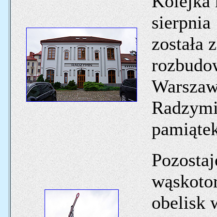
Kolejka
sierpnia
została 
rozbudo
Warszaw
Radzymin
pamiątek
Pozostaj
wąskoto
obelisk