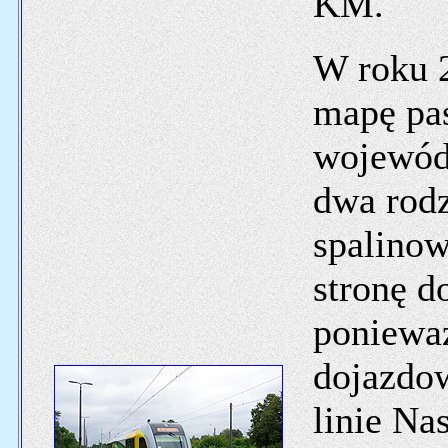
KM.
W roku 
mapę pas
wojewód
dwa rodz
spalinow
stronę 
ponieważ
dojazdow
linie Na