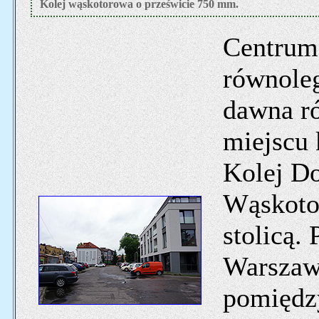
Kolej wąskotorowa o prześwicie 750 mm.
Centrum 
równoleg
dawna ró
miejscu 
Kolej Do
Wąskoto
stolicą.
Warszaw
pomiędz