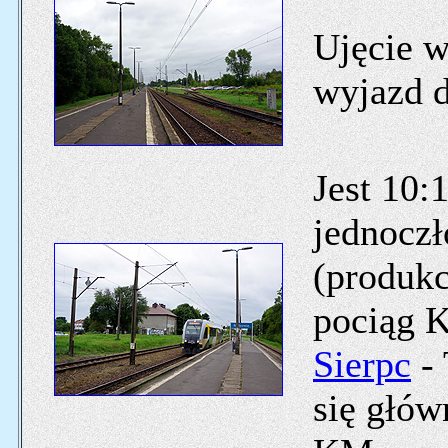
Ujęcie 
wyjazd d
Jest 10:
jednocz
(produk
pociąg K
Sierpc
- 
się głów