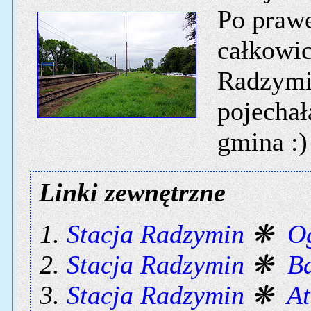
Po prawe
całkowic
Radzymin
pojechał
gmina :)
Linki zewnętrzne
Stacja Radzymin
❋
O
Stacja Radzymin
❋
B
Stacja Radzymin
❋
At