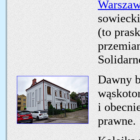
Warszaw
sowiecki
(to pras
przemia
Solidarn
Dawny b
wąskotor
i obecni
prawne.