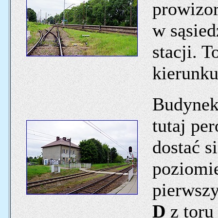
prowizo
w sąsied
stacji. 
kierunk
Budynek
tutaj pe
dostać s
poziomie
pierwsz
D
z toru