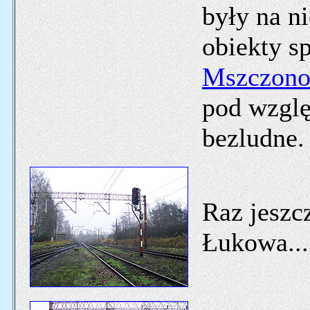
były na n
obiekty s
Mszczono
pod wzglę
bezludne.
Raz jeszc
Łukowa...