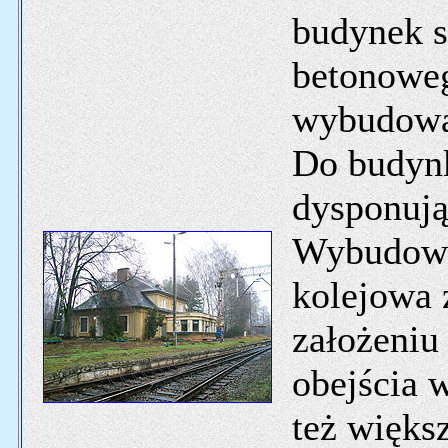
budynek st
betonoweg
wybudować
Do budynk
dysponuj
Wybudowan
kolejowa
założeniu
obejścia 
też większ