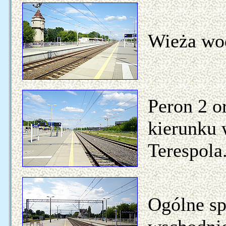
Wieża wod
Peron 2 or
kierunku 
Terespola
Ogólne sp