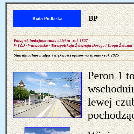
BP
Biała Podlaska
Początek funkcjonowania obiektu - rok 1867
WTŽD - Warszawsko - Terespolskaja Železnaja Doroga / Droga Żelazna 
Stan aktualności zdjęć i większości opisów na stronie - rok 2025
Peron 1 to
wschodni
lewej czu
pochodząc