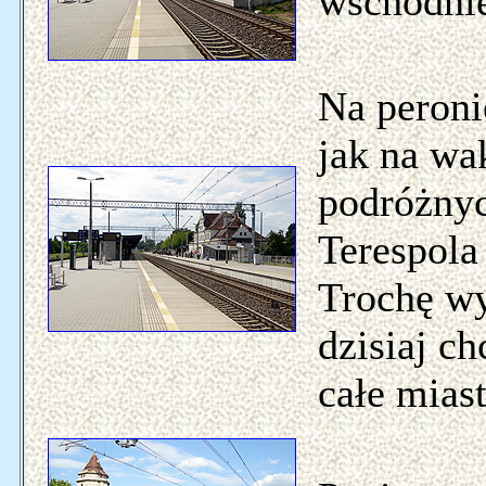
wschodnie
Na peroni
jak na wa
podróżnyc
Terespola
Trochę wy
dzisiaj c
całe miast