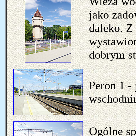
Wieża wod
jako zado
daleko. Z
wystawion
dobrym st
Peron 1 -
wschodnim
Ogólne sp