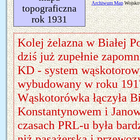
Archiwum Map
Wojskow
topograficzna
rok 1931
Kolej żelazna w Białej P
dziś już zupełnie zapomn
KD - system wąskotorowy
wybudowany w roku 1917
Wąskotorówka łączyła Bi
Konstantynowem i Janowe
czasach PRL-u była bard
niż pasażerska i przewoz