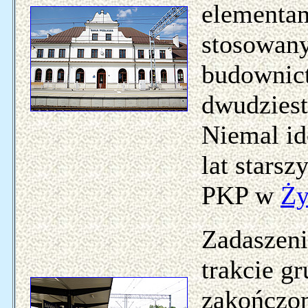
elementam
stosowany
budownic
dwudzies
Niemal id
lat stars
PKP w
Ży
Zadaszeni
trakcie g
zakończon