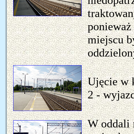
niedopatr
traktowan
ponieważ 
miejscu b
oddzielon
Ujęcie w 
2 - wyjaz
W oddali 