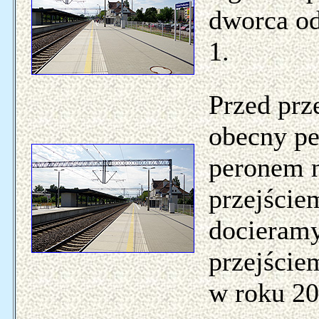
dworca od
1.
Przed prz
obecny pe
peronem n
przejście
docieramy
przejści
w roku 20