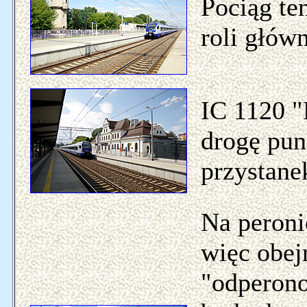
Pociąg te
roli głów
IC 1120 "
drogę pun
przystane
Na peroni
więc obej
"odperon