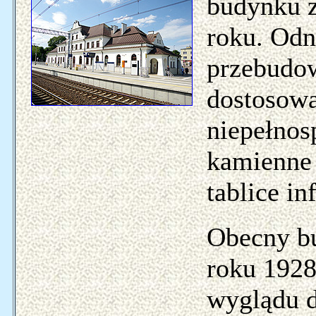
budynku z
roku. Od
przebudow
dostosowa
niepełnos
kamienne 
tablice i
Obecny b
roku 1928
wyglądu d