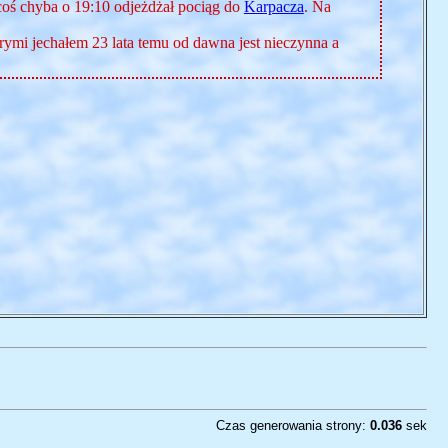
 coś chyba o 19:10 odjeżdżał pociąg do
Karpacza
. Na
órymi jechałem 23 lata temu od dawna jest nieczynna a
Czas generowania strony:
0.036
sek