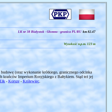
LK nr 38 Białystok - Głomno - granica PL/RU
km 82.47
Wysokość n.p.m. 123 m
Jej budowę (oraz wykonanie krótkiego, granicznego odcinka
h krańców Imperium Rosyjskiego z Bałtykiem. Stąd też jej
Ełk
-
Korsze
-
Królewiec
.