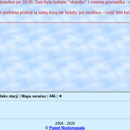
otarłem po 18:30. Tam było kolejne "okienko" i ostatnia przesiadka -
 podobna podróż tą samą trasą nie byłaby już możliwa - część linii kt
deks stacji
|
Mapa serwisu
|
446
|
☀
2004 - 2026
©
Paweł Niedomagała