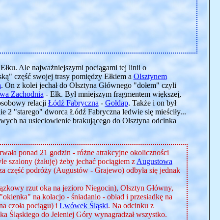
Ełku. Ale najważniejszymi pociągami tej linii o
ką" część swojej trasy pomiędzy Ełkiem a
Olsztynem
a
. On z kolei jechał do Olsztyna Głównego "dołem" czyli
wa Zachodnia
- Ełk. Był mniejszym fragmentem większej,
osobowy relacji
Łódź Fabryczna
-
Gołdap
. Także i on był
 2 "starego" dworca Łódź Fabryczna ledwie się mieściły...
bowych na usieciowienie brakującego do Olsztyna odcinka
Trwała ponad 21 godzin - różne atrakcyjne okoliczności
e szalony (żałuję) żeby jechać pociągiem z
Augustowa
za część podróży (Augustów - Grajewo) odbyła się jednak
ązkowy rzut oka na jezioro Niegocin), Olsztyn Główny,
okienka" na kolacjo - śniadanio - obiad i przesiadkę na
a czoła pociągu) i
Lwówek Śląski
. Na odcinku z
wka Śląskiego do Jeleniej Góry wynagradzał wszystko.