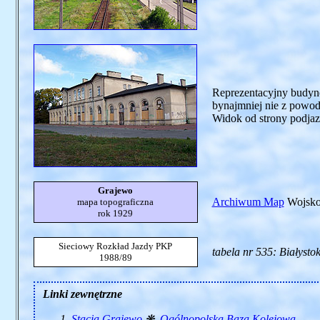
Reprezentacyjny budyne
bynajmniej nie z powodu
Widok od strony podjazd
Grajewo
Archiwum Map
Wojskow
mapa topograficzna
rok 1929
Sieciowy Rozkład Jazdy PKP
tabela nr 535: Białystok
1988/89
Linki zewnętrzne
Stacja Grajewo
❋
Ogólnopolska Baza Kolejowa