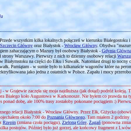
Ja
. Przede wszystkim kilka lokalnych połączeń w kierunku Białegostoku i 
Szczecin Główny
oraz Białystok -
Wrocław Główny
. Obydwa "mazurs
giem zahaczającym o Mazury był osobowy Białystok -
Gdynia Główn
d strony Warszawy. Pierwszy z nich to dzienny osobowy relacji
Warsza
ę w Białymstoku na części do Ełku i Suwałk. Natomiast drugi to nocny 
łk. Pamiątam - w sumie było to kilkanaście wagonów które na peronie
lektryfikowana jako jedna z ostatnich w Polsce. Zapału i mocy przero
aj - w Grajewie zaczęła się moja najdłuższa (jak dotąd) podróż koleją. 
ora Białego koło Augustowa w Karkonosze. Nie byłem co prawda na tyl
 ponad dobę, ale 100% trasy zostałoby pokonane pociągiem :) Pierws
znego relacji Białystok - Wrocław Główny. Przez Ełk, Giżycko (obowi
ojechałem około 7:00 do
Poznania Głównego
. Tam miałem 2 godziny "
ez
Rzepin
(zmiana czoła pociągu),
Zieloną Górę
,
Żagań
(ponowna zmian
 kilka postojów. Później było już gorzej, ale końcowy fragment z Lwó