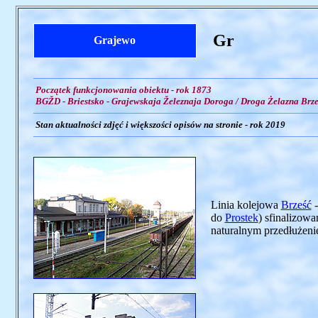
Gr
Grajewo
Początek funkcjonowania obiektu - rok 1873
BGŽD - Briestsko - Grajewskaja Železnaja Doroga / Droga Żelazna Brze
Stan aktualności zdjęć i większości opisów na stronie - rok 2019
Linia kolejowa
Brześć
do
Prostek
) sfinalizow
naturalnym przedłużeniem