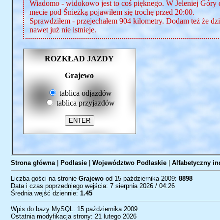
Wiadomo - widokowo jest to coś pięknego. W Jeleniej Góry d
mecie pod Śnieżką pojawiłem się trochę przed 20:00.
Sprawdziłem - przejechałem 904 kilometry. Dodam też że dziś
nawet już nie istnieje.
ROZKŁAD JAZDY
Grajewo
tablica odjazdów
tablica przyjazdów
Strona główna
|
Podlasie
|
Województwo Podlaskie
|
Alfabetyczny in
Liczba gości na stronie
Grajewo
od 15 października 2009:
8898
Data i czas poprzedniego wejścia: 7 sierpnia 2026 / 04:26
Średnia wejść dziennie:
1.45
Wpis do bazy MySQL: 15 października 2009
Ostatnia modyfikacja strony: 21 lutego 2026