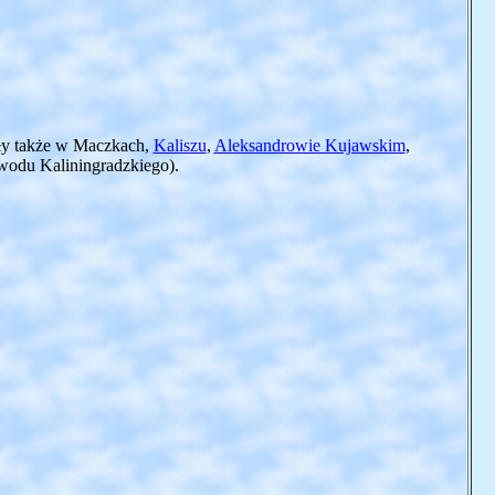
ły także w Maczkach,
Kaliszu
,
Aleksandrowie Kujawskim
,
wodu Kaliningradzkiego).