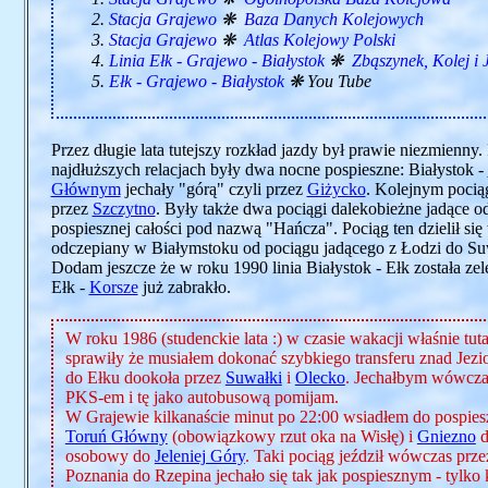
Stacja Grajewo
❋
Baza Danych Kolejowych
Stacja Grajewo
❋
Atlas Kolejowy Polski
Linia Ełk - Grajewo - Białystok
❋
Zbąszynek, Kolej i 
Ełk - Grajewo - Białystok
❋ You Tube
Przez długie lata tutejszy rozkład jazdy był prawie niezmienny
najdłuższych relacjach były dwa nocne pospieszne: Białystok -
Głównym
jechały "górą" czyli przez
Giżycko
. Kolejnym pocią
przez
Szczytno
. Były także dwa pociągi dalekobieżne jadące o
pospiesznej całości pod nazwą "Hańcza". Pociąg ten dzielił si
odczepiany w Białymstoku od pociągu jadącego z Łodzi do Suwa
Dodam jeszcze że w roku 1990 linia Białystok - Ełk została ze
Ełk -
Korsze
już zabrakło.
W roku 1986 (studenckie lata :) w czasie wakacji właśnie tut
sprawiły że musiałem dokonać szybkiego transferu znad Jezi
do Ełku dookoła przez
Suwałki
i
Olecko
. Jechałbym wówczas
PKS-em i tę jako autobusową pomijam.
W Grajewie kilkanaście minut po 22:00 wsiadłem do pospies
Toruń Główny
(obowiązkowy rzut oka na Wisłę) i
Gniezno
d
osobowy do
Jeleniej Góry
. Taki pociąg jeździł wówczas prz
Poznania do Rzepina jechało się tak jak pospiesznym - tylko