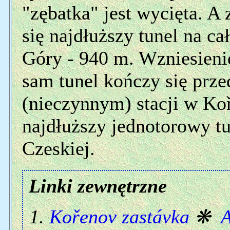
"zębatka" jest wycięta. A
się najdłuższy tunel na cał
Góry - 940 m. Wzniesieni
sam tunel kończy się pr
(nieczynnym) stacji w Koř
najdłuższy jednotorowy t
Czeskiej.
Linki zewnętrzne
Kořenov zastávka
❋
A