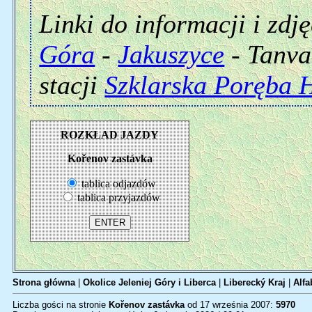
Linki do informacji i zdj
Góra
-
Jakuszyce
- Tanva
stacji
Szklarska Poręba 
ROZKŁAD JAZDY
Kořenov zastávka
tablica odjazdów
tablica przyjazdów
Strona główna
|
Okolice Jeleniej Góry i Liberca
|
Liberecký Kraj
|
Alfa
Liczba gości na stronie
Kořenov zastávka
od 17 września 2007:
5970