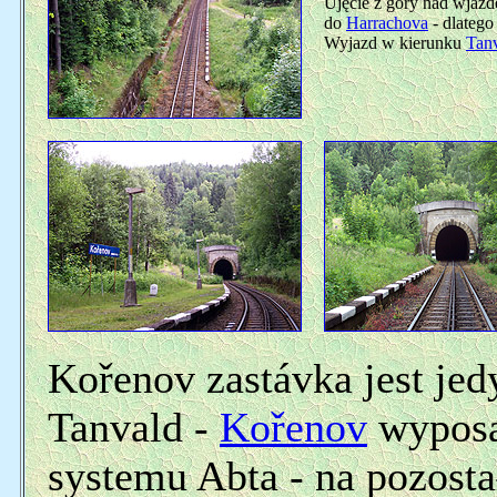
Ujęcie z góry nad wjazd
do
Harrachova
- dlatego
Wyjazd w kierunku
Tan
Kořenov zastávka jest je
Tanvald -
Kořenov
wyposa
systemu Abta - na pozosta