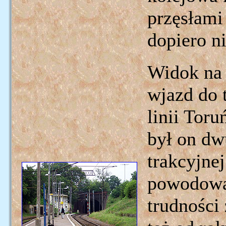
przęsłami
dopiero ni
Widok na 
wjazd do t
linii Tor
był on dw
trakcyjne
powodował
trudności