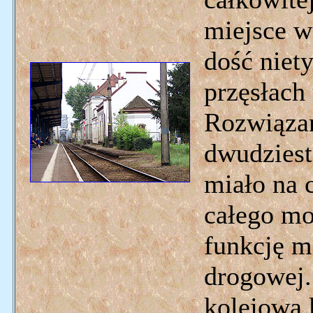
miejsce w
dość niet
przęsłach
Rozwiązan
dwudziest
miało na 
całego mo
funkcję m
drogowej
kolejowa 