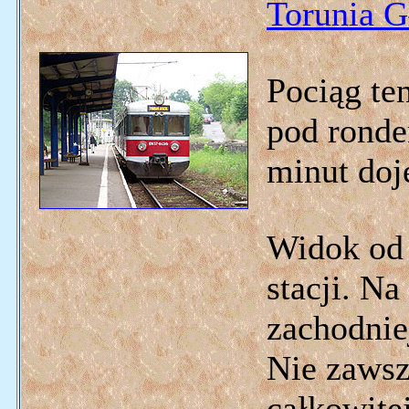
Torunia 
Pociąg te
pod ronde
minut doj
Widok od 
stacji. N
zachodnie
Nie zawsz
całkowite