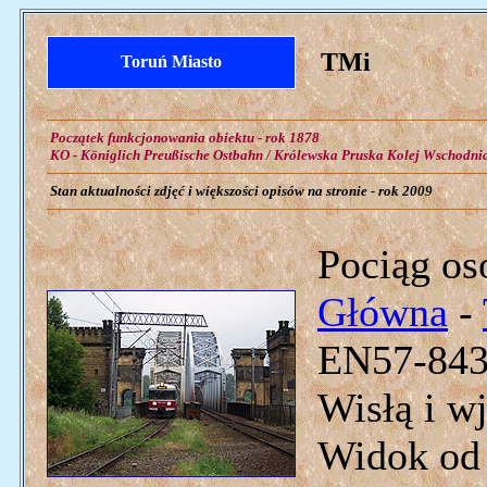
TMi
Toruń Miasto
Początek funkcjonowania obiektu - rok 1878
KO - Königlich Preußische Ostbahn / Królewska Pruska Kolej Wschodni
Stan aktualności zdjęć i większości opisów na stronie - rok 2009
Pociąg os
Główna
-
EN57-843)
Wisłą i wj
Widok od 