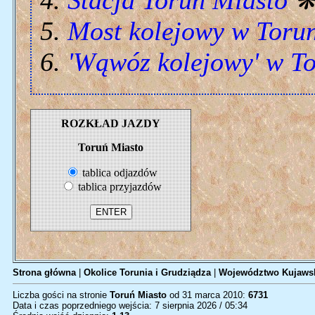
Stacja Toruń Miasto
Most kolejowy w Toru
'Wąwóz kolejowy' w T
ROZKŁAD JAZDY
Toruń Miasto
tablica odjazdów
tablica przyjazdów
Strona główna
|
Okolice Torunia i Grudziądza
|
Województwo Kujawsk
Liczba gości na stronie
Toruń Miasto
od 31 marca 2010:
6731
Data i czas poprzedniego wejścia: 7 sierpnia 2026 / 05:34