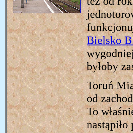
też od ro
jednotoro
funkcjonu
Bielsko B
wygodniej
byłoby za
Toruń Mia
od zachod
To właśnie
nastąpiło