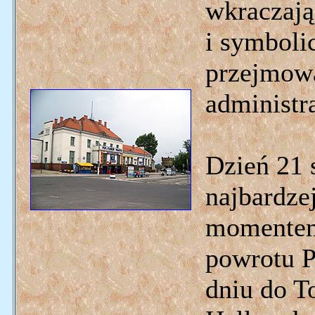
wkraczaj
i symboli
przejmowa
administra
Dzień 21 
najbardze
momentem
powrotu P
dniu do T