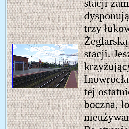
stacji za
dysponuj
trzy łuko
Żeglarską
stacji. Je
krzyżując
Inowrocła
tej ostatn
boczna, l
nieużywan