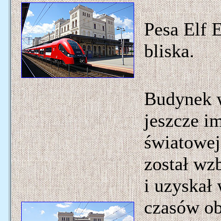
Pesa Elf 
bliska.
Budynek 
jeszcze i
światowej
został wz
i uzyskał
czasów ob