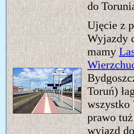
do Toruni
Ujęcie z 
Wyjazdy 
mamy
La
Wierzchu
Bydgoszcz
Toruń) ła
wszystko 
prawo tuż
wyjazd d