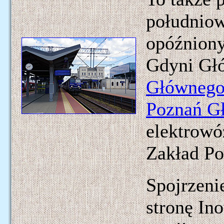
południow
opóźniony
Gdyni Gł
Główneg
Poznań G
elektrowó
Zakład Po
Spojrzeni
stronę In