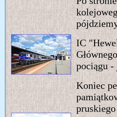
Po stroni
kolejoweg
pójdziemy
IC "Hewel
Głównego 
pociągu - 
Koniec pe
pamiątko
pruskiego 