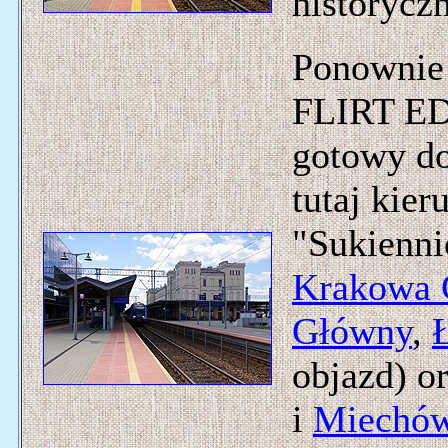
historycz
Ponownie 
FLIRT ED1
gotowy do
tutaj kie
"Sukienni
Krakowa 
Główny
,
objazd) o
i
Miechó