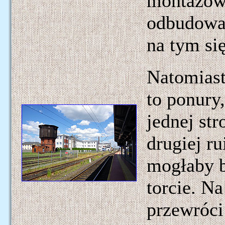
montażow
odbudować
na tym si
Natomiast
to ponury
jednej str
drugiej r
mogłaby b
torcie. Na
przewróci