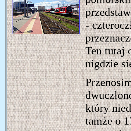
przedstaw
- czteroc
przeznacz
Ten tutaj
nigdzie si
Przenosim
dwuczłon
który nie
tamże o 1