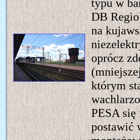
typu w ba
DB Regio)
na kujaws
niezelekt
oprócz zd
(mniejsze
którym st
wachlarz
PESA się 
postawić 