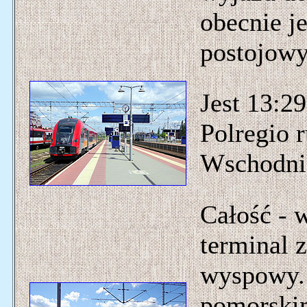
obecnie je
postojowy
Jest 13:2
Polregio 
Wschodni
Całość - 
terminal 
wyspowy.
pomorskim