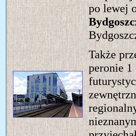
po lewej 
Bydgoszc
Bydgoszcz
Także prz
peronie 1
futurysty
zewnętrzn
regionaln
nieznany
przyjecha