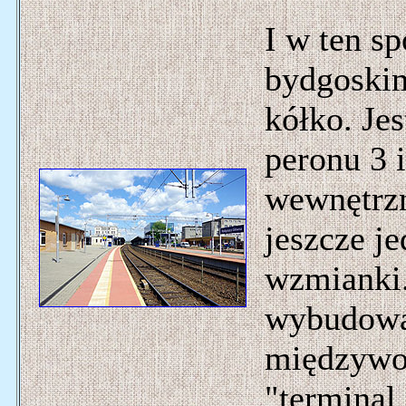
I w ten s
bydgoski
kółko. Je
peronu 3 
wewnętrzn
jeszcze j
wzmianki.
wybudowa
międzywo
"terminal