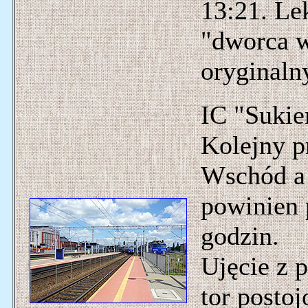
13:21. Le
"dworca 
oryginaln
IC "Sukie
Kolejny p
Wschód a
powinien 
godzin.
Ujęcie z 
tor posto