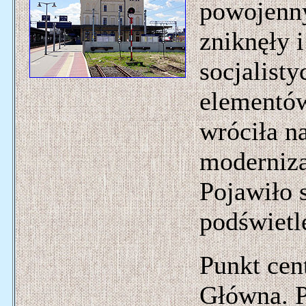
powojenny
zniknęły i
socjalist
elementów
wróciła n
moderniza
Pojawiło s
podświetle
Punkt cen
Główna. P