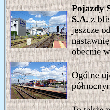
Pojazdy 
S.A.
z bli
jeszcze o
nastawnię 
obecnie w
Ogólne uj
północny
To także 