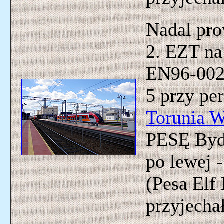
Nadal pro
2. EZT na
EN96-002)
5 przy per
Torunia 
PESĘ Bydg
po lewej -
(Pesa Elf
przyjecha