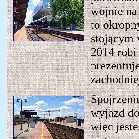
wojnie na
to okrop
stojącym 
2014 robi
prezentuje
zachodnie
Spojrzeni
wyjazd d
więc jest