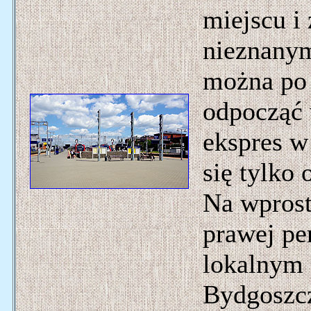
miejscu i
nieznanym
można po
odpocząć 
ekspres w
się tylko 
Na wprost 
prawej per
lokalnym
Bydgoszcz