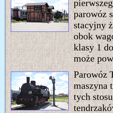
pierwszeg
parowóz s
stacyjny 
obok wago
klasy 1 do
może powi
Parowóz T
maszyna t
tych sto
tendrzakó