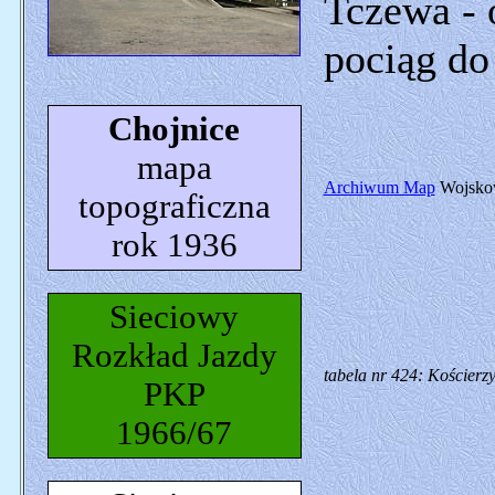
Tczewa - 
pociąg do
Chojnice
mapa
Archiwum Map
Wojskow
topograficzna
rok 1936
Sieciowy
Rozkład Jazdy
tabela nr 424: Kościerzy
PKP
1966/67