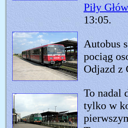
Piły Głów
13:05.
Autobus 
pociąg os
Odjazd z 
To nadal d
tylko w k
pierwszym