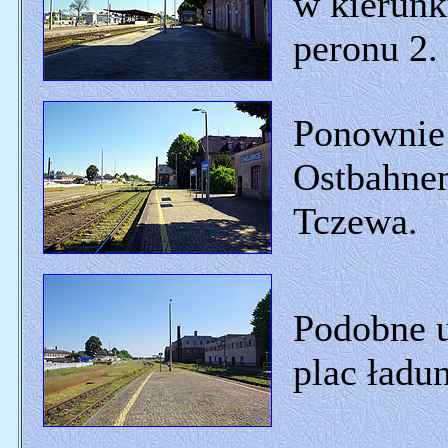
w kierunk
peronu 2.
Ponownie
Ostbahne
Tczewa.
Podobne u
plac ładu