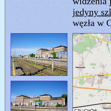
widzenia j
jedyny sz
węzła w C