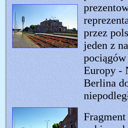
prezentowa
reprezent
przez pol
jeden z n
pociągów 
Europy - 
Berlina do
niepodleg
Fragment