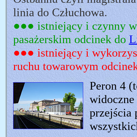
linia do Człuchowa.
●●● istniejący i czynny 
pasażerskim odcinek do
L
●●● istniejący i wykorz
ruchu towarowym odcinek
Peron 4 (t
widoczne 
przejścia
wszystkic