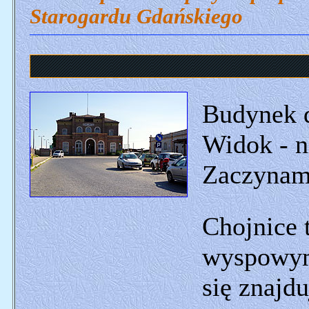
Starogardu Gdańskiego
Königlich Preußi
Budynek d
Widok - ni
Zaczynam
Chojnice 
wyspowym.
się znajdu