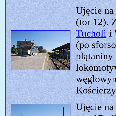
Ujęcie na
(tor 12). 
Tucholi
i 
(po sfors
plątaniny
lokomoty
węglowymi
Kościerzy
Ujęcie na