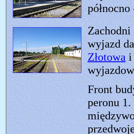
północno 
Zachodni 
wyjazd d
Złotowa
i
wyjazdowy
Front bud
peronu 1.
międzywo
przedwoj