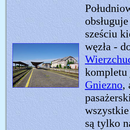
Południow
obsługuje 
sześciu k
węzła - d
Wierzchu
kompletu 
Gniezno
,
pasażerski
wszystkie
są tylko n