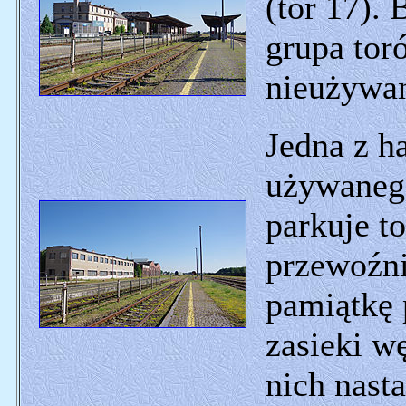
(tor 17). 
grupa tor
nieużywan
Jedna z h
używanego
parkuje t
przewoźni
pamiątkę 
zasieki w
nich nast