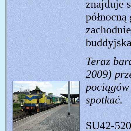
znajduje 
północną 
zachodnie
buddyjska
Teraz bard
2009) prze
pociągów 
spotkać.
SU42-520