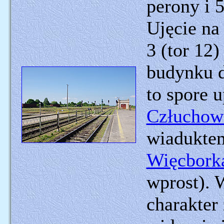
perony i 
Ujęcie na
3 (tor 12)
budynku d
to spore u
Człuchow
wiadukte
Więcbork
wprost). 
charakter