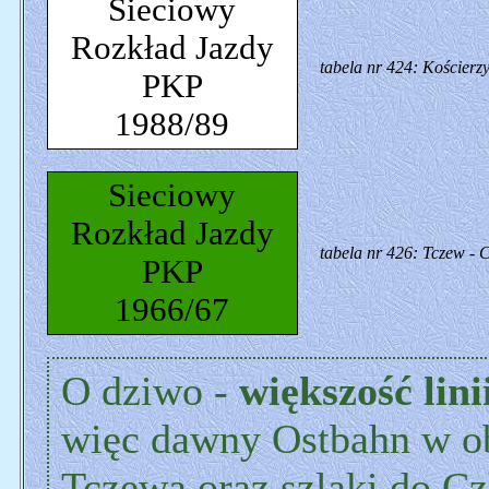
Sieciowy
Rozkład Jazdy
tabela nr 424: Kościerzy
PKP
1988/89
Sieciowy
Rozkład Jazdy
tabela nr 426: Tczew - C
PKP
1966/67
O dziwo -
większość lini
więc dawny Ostbahn w obu
Tczewa oraz szlaki do C