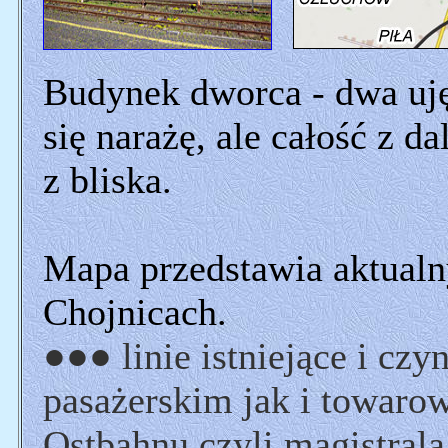
Budynek dworca - dwa uję
się narażę, ale całość z d
z bliska.
Mapa przedstawia aktualn
Chojnicach.
●●● linie istniejące i cz
pasażerskim jak i towar
Ostbahnu czyli magistrala