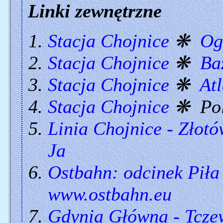
Linki zewnętrzne
Stacja Chojnice
❋
Og
Stacja Chojnice
❋
Ba
Stacja Chojnice
❋
At
Stacja Chojnice
❋ Pol
Linia Chojnice - Złotó
Ja
Ostbahn: odcinek Piła
www.ostbahn.eu
Gdynia Główna - Tczew