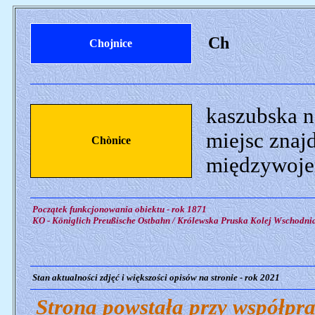
Ch
Chojnice
kaszubska n
miejsc znaj
Chònice
międzywojen
Początek funkcjonowania obiektu - rok 1871
KO - Königlich Preußische Ostbahn / Królewska Pruska Kolej Wschodni
Stan aktualności zdjęć i większości opisów na stronie - rok 2021
Strona powstała przy współpra