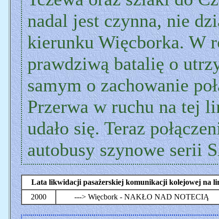
nadal jest czynna, nie dz
kierunku Więcborka. W r
prawdziwą batalię o utrz
samym o zachowanie połą
Przerwa w ruchu na tej li
udało się. Teraz połączen
autobusy szynowe serii 
Lata likwidacji pasażerskiej komunikacji kolejowej na
2000
---> Więcbork - NAKŁO NAD NOTECIĄ