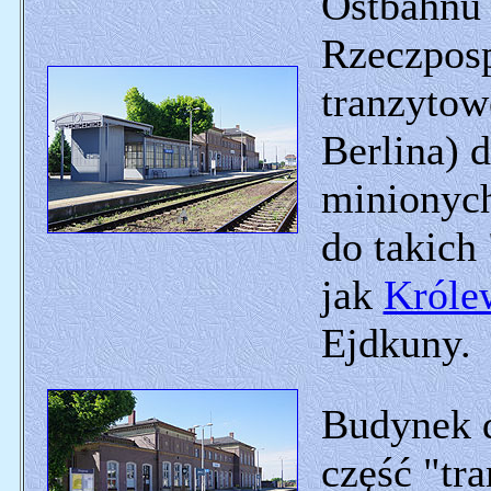
Ostbahnu 
Rzeczposp
tranzytow
Berlina) 
minionych
do takich
jak
Króle
Ejdkuny.
Budynek d
część "tra