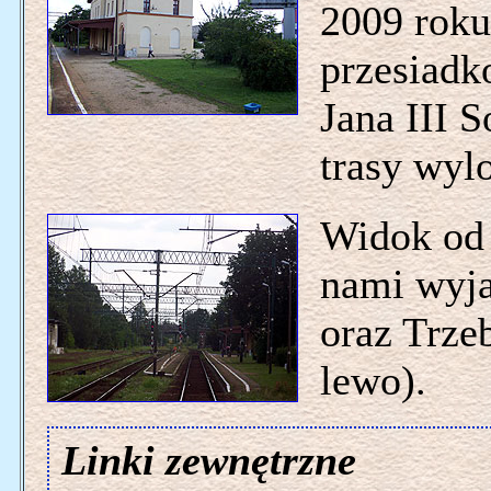
2009 roku
przesiadk
Jana III 
trasy wyl
Widok od 
nami wyj
oraz Trze
lewo).
Linki zewnętrzne