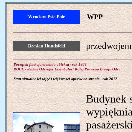
WPP
Wrocław Psie Pole
przedwojenn
Breslau Hundsfeld
Początek funkcjonowania obiektu - rok 1868
ROUE - Rechte Oderufer Eisenbahn / Kolej Prawego Brzegu Odry
Stan aktualności zdjęć i większości opisów na stronie - rok 2012
Budynek s
wypięknia
pasażersk