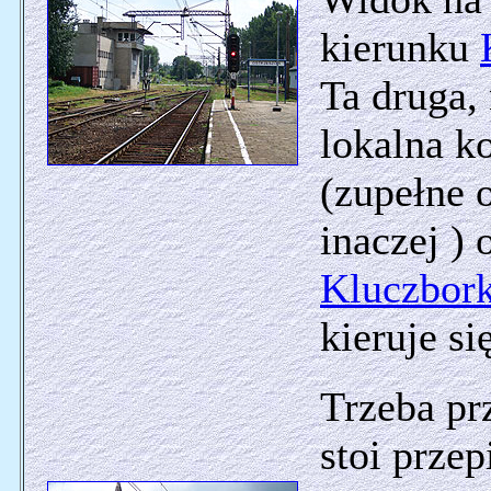
kierunku
Ta druga, 
lokalna k
(zupełne 
inaczej ) 
Kluczbor
kieruje s
Trzeba prz
stoi prze