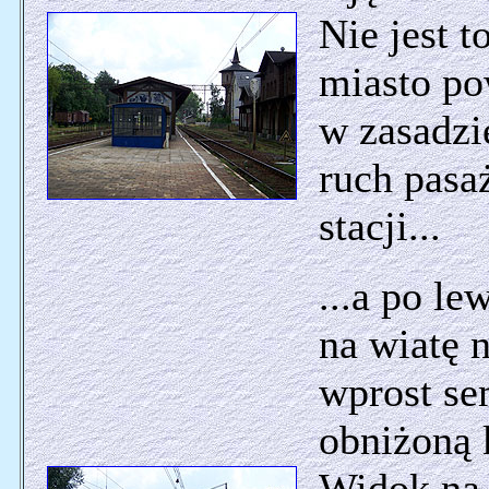
Nie jest t
miasto po
w zasadzi
ruch pasa
stacji...
...a po l
na wiatę 
wprost s
obniżoną 
Widok na 