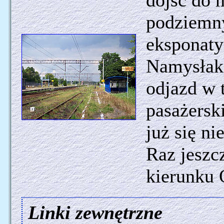
dojść do 
podziemny
eksponaty
Namysłakó
odjazd w 
pasażers
już się n
Raz jeszc
kierunku 
Linki zewnętrzne