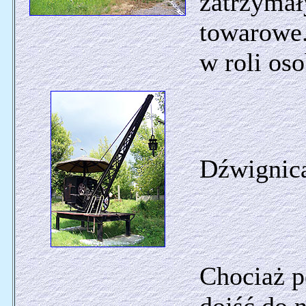
zatrzymał
towarowe.
w roli os
Dźwignica
Chociaż p