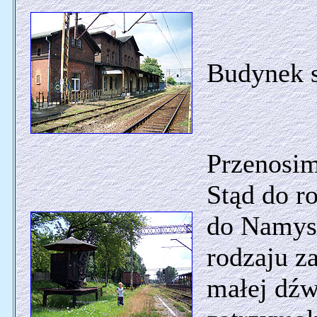
Budynek s
Przenosim
Stąd do r
do Namysł
rodzaju z
małej dźw