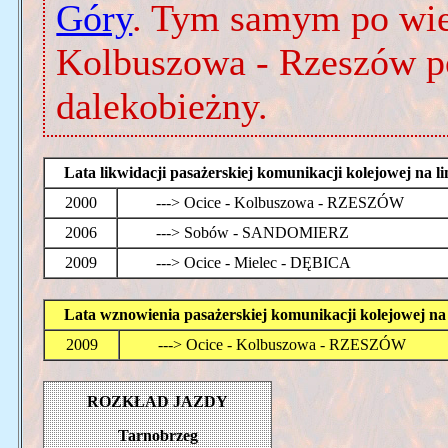
Góry
. Tym samym po wiel
Kolbuszowa - Rzeszów p
dalekobieżny.
Lata likwidacji pasażerskiej komunikacji kolejowej n
2000
---> Ocice - Kolbuszowa - RZESZÓW
2006
---> Sobów - SANDOMIERZ
2009
---> Ocice - Mielec - DĘBICA
Lata wznowienia pasażerskiej komunikacji kolejowej 
2009
---> Ocice - Kolbuszowa - RZESZÓW
ROZKŁAD JAZDY
Tarnobrzeg