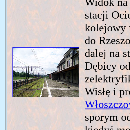
Widok na 
stacji Oci
kolejowy r
do Rzeszo
dalej na s
Dębicy od
zelektryf
Wisłę i p
Włoszczo
sporym o
kiedyś mo