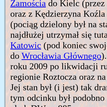
Zamościa
do Kielc (przez
oraz z Kędzierzyna Koźla
(pociąg dzielony był na s
najdłużej utrzymał się tu
Katowic
(pod koniec swoje
do
Wrocławia Głównego
)
roku 2009 po likwidacji 
regionie Roztocza oraz na 
Jej stan był (i jest) tak 
tym odcinku był podobno