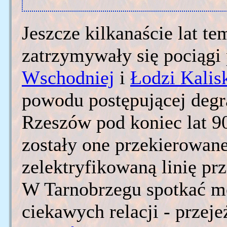
Jeszcze kilkanaście lat te
zatrzymywały się pociągi
Wschodniej
i
Łodzi Kalisk
powodu postępującej degra
Rzeszów pod koniec lat 90
zostały one przekierowane
zelektryfikowaną linię p
W Tarnobrzegu spotkać mo
ciekawych relacji - przej