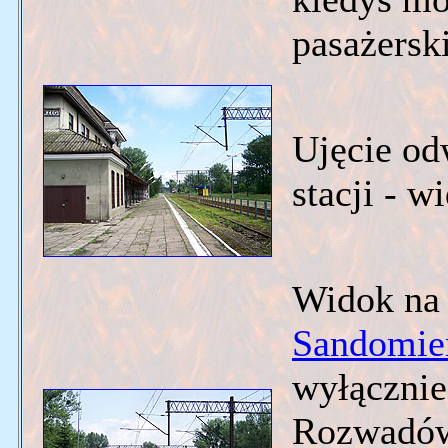
pasażersk
Ujęcie odw
stacji - w
Widok na 
Sandomie
wyłącznie
Rozwadów.