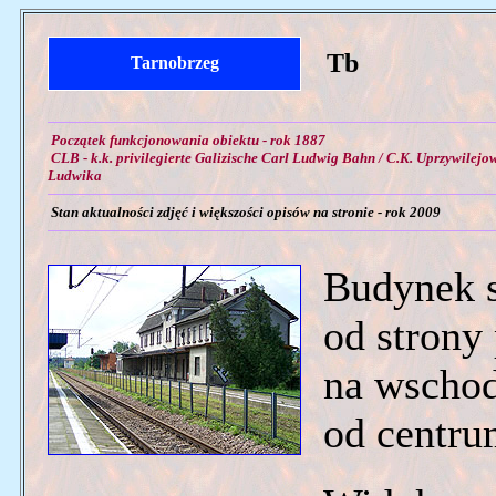
Tb
Tarnobrzeg
Początek funkcjonowania obiektu - rok 1887
CLB - k.k. privilegierte Galizische Carl Ludwig Bahn / C.K. Uprzywilej
Ludwika
Stan aktualności zdjęć i większości opisów na stronie - rok 2009
Budynek s
od strony 
na wschod
od centru