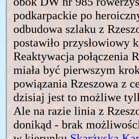
obok DW nr 985 rowerzy
podkarpackie po heroiczn
odbudowa szlaku z Rzeszow
postawiło przysłowiowy k
Reaktywacja połączenia R
miała być pierwszym kro
powiązania Rzeszowa z cen
dzisiaj jest to możliwe t
Ale na razie linia z Rzes
donikąd - brak możliwośc
w kierunku
Skarżyska Ka