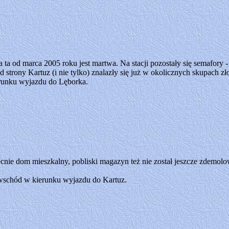
nia ta od marca 2005 roku jest martwa. Na stacji pozostały się semafory 
d strony Kartuz (i nie tylko) znalazły się już w okolicznych skupach z
runku wyjazdu do Lęborka.
nie dom mieszkalny, pobliski magazyn też nie został jeszcze zdemolow
schód w kierunku wyjazdu do Kartuz.