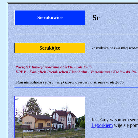
Sr
Sierakowice
Serakòjce
kaszubska nazwa miejscowoś
Początek funkcjonowania obiektu - rok 1905
KPEV - Königlich Preußischen Eisenbahn - Verwaltung / Królewski Prus
Stan aktualności zdjęć i większości opisów na stronie - rok 2005
Jesteśmy w samym sercu
Lęborkiem
wije się pom