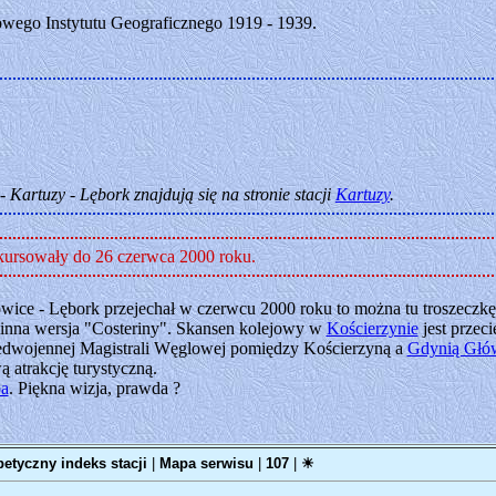
ego Instytutu Geograficznego 1919 - 1939.
- Kartuzy - Lębork znajdują się na stronie stacji
Kartuzy
.
k kursowały do 26 czerwca 2000 roku.
owice - Lębork przejechał w czerwcu 2000 roku to można tu troszeczkę
y inna wersja "Costeriny". Skansen kolejowy w
Kościerzynie
jest przeci
przedwojennej Magistrali Węglowej pomiędzy Kościerzyną a
Gdynią Głó
 atrakcję turystyczną.
a
. Piękna wizja, prawda ?
betyczny indeks stacji
|
Mapa serwisu
|
107
|
☀