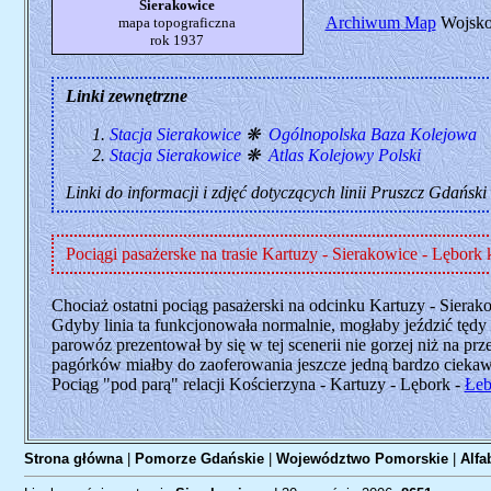
Sierakowice
Archiwum Map
Wojskow
mapa topograficzna
rok 1937
Linki zewnętrzne
Stacja Sierakowice
❋
Ogólnopolska Baza Kolejowa
Stacja Sierakowice
❋
Atlas Kolejowy Polski
Linki do informacji i zdjęć dotyczących linii Pruszcz Gdański 
Pociągi pasażerske na trasie Kartuzy - Sierakowice - Lębor
Chociaż ostatni pociąg pasażerski na odcinku Kartuzy - Sierak
Gdyby linia ta funkcjonowała normalnie, mogłaby jeździć tęd
parowóz prezentował by się w tej scenerii nie gorzej niż na 
pagórków miałby do zaoferowania jeszcze jedną bardzo ciekawą
Pociąg "pod parą" relacji Kościerzyna - Kartuzy - Lębork -
Łeb
Strona główna
|
Pomorze Gdańskie
|
Województwo Pomorskie
|
Alfa