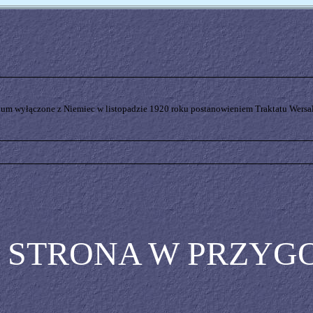
rium wyłączone z Niemiec w listopadzie 1920 roku postanowieniem Traktatu Wersal
STRONA W PRZYG