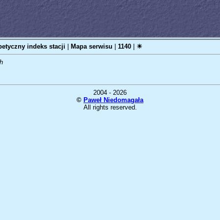
betyczny indeks stacji
|
Mapa serwisu
|
1140
|
☀
h
2004 - 2026
©
Paweł Niedomagała
All rights reserved.