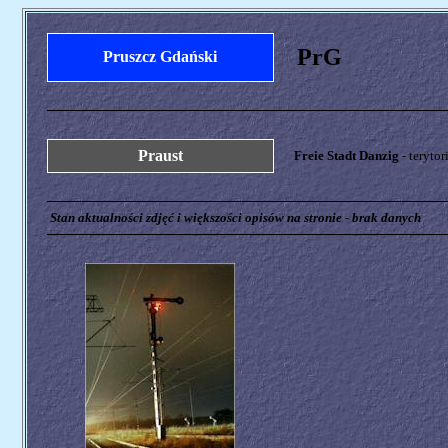
PrG
Pruszcz Gdański
Praust
Freie Stadt Danzig
- teryto
Stan aktualności zdjęć i większości opisów na stronie - brak danych