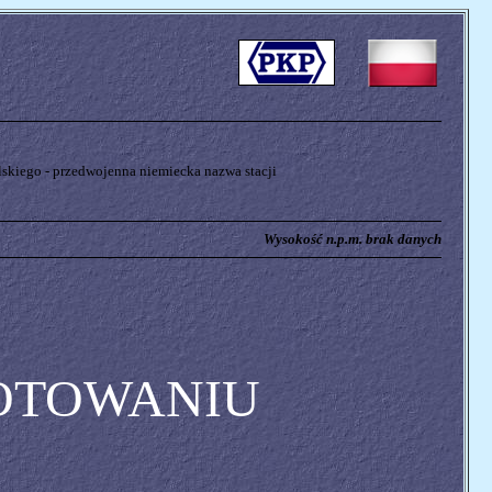
skiego - przedwojenna niemiecka nazwa stacji
Wysokość n.p.m. brak danych
OTOWANIU