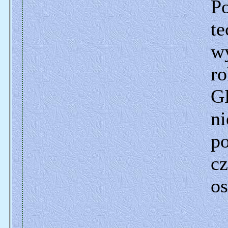
Po
t
w
ro
G
ni
p
cz
os