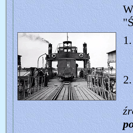
W
"
źr
p