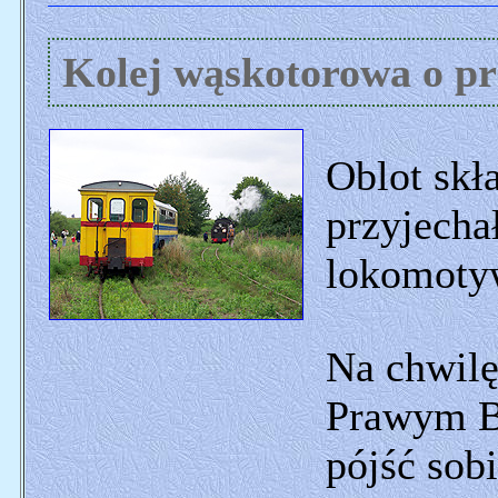
Kolej wąskotorowa o pr
Oblot skł
przyjecha
lokomoty
Na chwilę
Prawym B
pójść sob