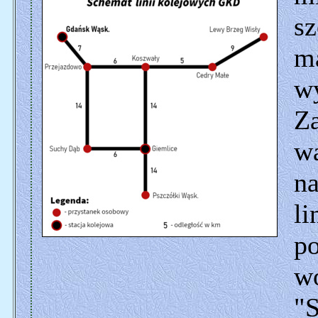
sz
ma
w
Za
wa
n
li
p
w
"S