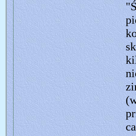
"Ś
p
ko
sk
ki
ni
zi
(w
pr
ca