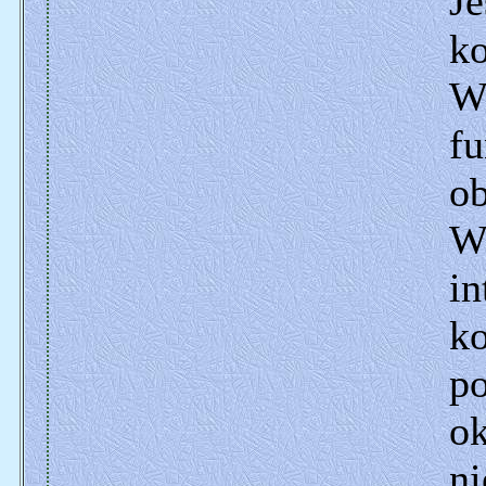
Je
k
Wi
fu
o
Wi
in
ko
p
ok
ni