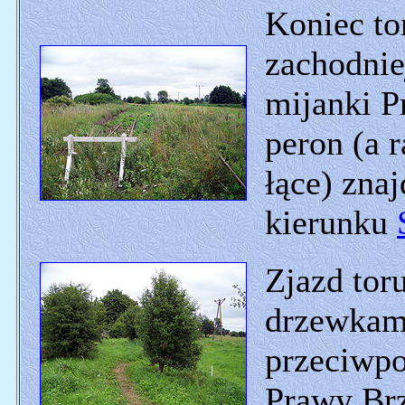
Koniec to
zachodnie
mijanki P
peron (a 
łące) zna
kierunku
Zjazd tor
drzewkam
przeciwp
Prawy Brz