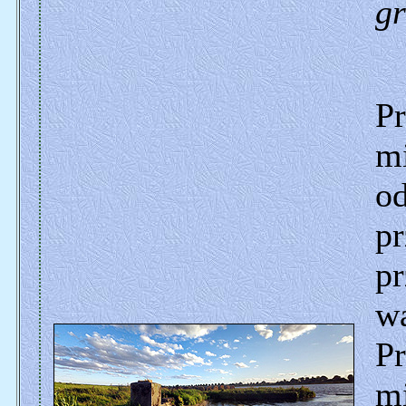
gr
Pr
mi
o
p
p
w
P
mi