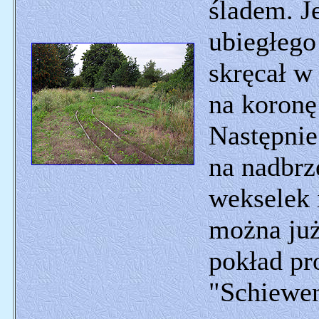
śladem. J
ubiegłego
skręcał w
na koron
Następnie
na nadbrz
wekselek 
można już
pokład pr
"Schiewen