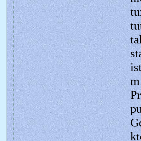
tu
tu
ta
st
is
m
Pr
pu
G
k