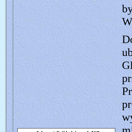
b
W
Do
ub
G
p
Pr
p
w
mi