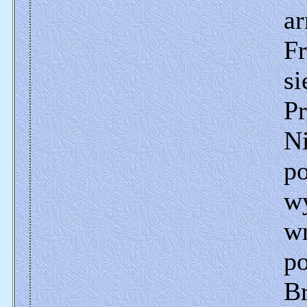
a
Fr
si
Pr
N
po
w
wr
p
B