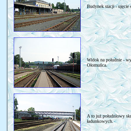
Budynek stacji - ujęcie 
Widok na południe - w
Ołomuńca.
A to już południowy skr
ładunkowych.