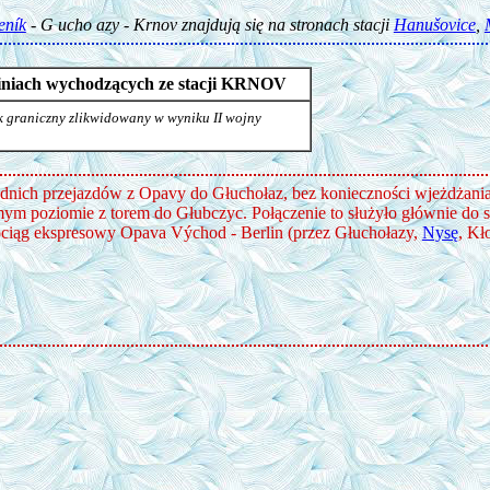
eník
- G ucho azy - Krnov znajdują się na stronach stacji
Hanušovice
,
 liniach wychodzących ze stacji KRNOV
k graniczny zlikwidowany w wyniku II wojny
rednich przejazdów z Opavy do Głuchołaz, bez konieczności wjeżdżania
samym poziomie z torem do Głubczyc. Połączenie to służyło głównie do 
ociąg ekspresowy Opava Východ - Berlin (przez Głuchołazy,
Nysę
, Kł