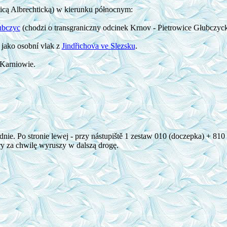
licą Albrechticką) w kierunku północnym:
ubczyc
(chodzi o transgraniczny odcinek Krnov - Pietrowice Głubczycki
 jako osobní vlak z
Jindřichova ve Slezsku
.
Karniowie.
ie. Po stronie lewej - przy nástupiště 1 zestaw 010 (doczepka) + 810
 za chwilę wyruszy w dalszą drogę.