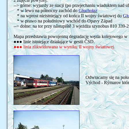
2 zdjęcia powyżej:
--> górne: wyjazdy ze stacji (po przejechaniu wiaduktem nad u
* w lewo na północny zachód do
Głuchołaz
* na wprost nieistniejący od końca II wojny światowej do
Gł
* w prawo na południowy wschód do Opavy Západ
--> dolne: na tor przy nástupiště 3 wjeżdża szynobus 810 339-2
Mapa przedstawia powojenną degradację węzła kolejowego w 
●●● linie istniejące działające w gestii ČSD.
●●● linia zlikwidowana w wyniku II wojny światowej.
Odwracamy się na połudn
Východ - Rýmarov który