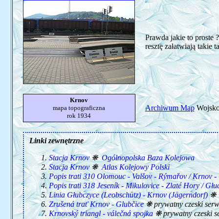
Prawda jakie to proste 
resztę załatwiają takie ta
Krnov
Archiwum Map
Wojskow
mapa topograficzna
rok 1934
Linki zewnętrzne
Stacja Krnov
❋
Ogólnopolska Baza Kolejowa
Stacja Krnov
❋
Atlas Kolejowy Polski
Popis trati 310 Olomouc - Valšov - Rýmařov / Krnov 
Popis trati 318 Jeseník - Mikulovice - Zlaté Hory / Gł
Linia Głubczyce (Leobschütz) - Krnov (Jägerndorf)
Zrušená trať Krnov - Glubčice
❋ prywatny czeski se
Krnovský triangl - válečná spojka
❋ prywatny czeski 