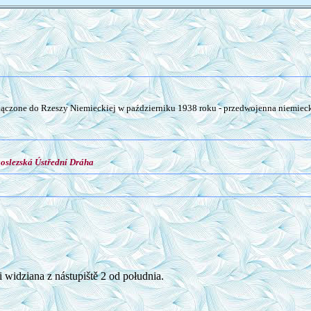
łączone do Rzeszy Niemieckiej w październiku 1938 roku - przedwojenna niemieck
koslezská Ústřední Dráha
 widziana z nástupiště 2 od południa.