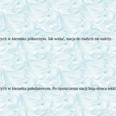
szych w kierunku północnym. Jak widać, stacja do małych nie należy.
szych w kierunku południowym. Po opuszczeniu stacji linia skręca lekk