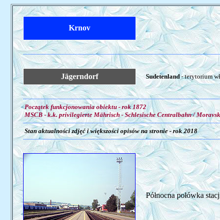
Krnov
Jägerndorf
Sudetenland
- terytorium w
Początek funkcjonowania obiektu - rok 1872
MSCB - k.k. privilegierte Mährisch - Schlesische Centralbahn / Moravs
Stan aktualności zdjęć i większości opisów na stronie - rok 2018
Północna połówka stacji