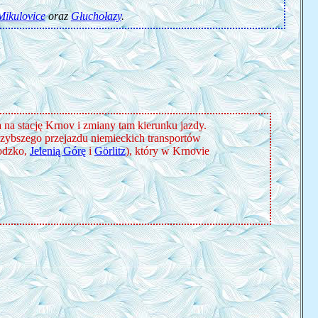
Mikulovice
oraz
Głuchołazy
.
 na stację Krnov i zmiany tam kierunku jazdy.
szybszego przejazdu niemieckich transportów
odzko,
Jelenią Górę
i
Görlitz
), który w Krnovie