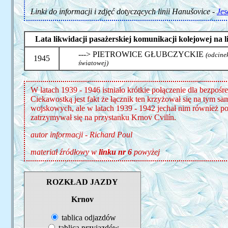
Linki do informacji i zdjęć dotyczących linii Hanušovice -
Jes
Lata likwidacji pasażerskiej komunikacji kolejowej na
---> PIETROWICE GŁUBCZYCKIE
(odcine
1945
światowej)
W latach 1939 - 1946 istniało krótkie połączenie dla bezpoś
Ciekawostką jest fakt że łącznik ten krzyżował się na tym 
wojskowych, ale w latach 1939 - 1942 jechał nim również p
zatrzymywał się na przystanku Krnov Cvilín.
autor informacji - Richard Poul
materiał źródłowy w
linku nr 6
powyżej
ROZKŁAD JAZDY
Krnov
tablica odjazdów
tablica przyjazdów