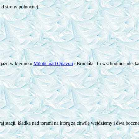
od strony północnej.
yjazd w kierunku
Milotic nad Opavou
i Bruntála. Ta wschodniosudecka,
aj stacji, kładka nad torami na którą za chwilę wejdziemy i dwa bocz