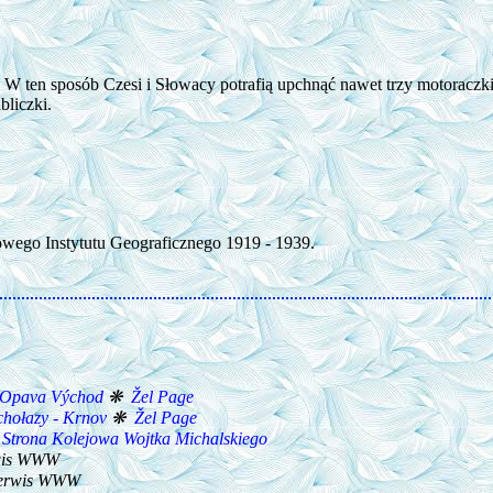
? W ten sposób Czesi i Słowacy potrafią upchnąć nawet trzy motoraczki
bliczki.
ego Instytutu Geograficznego 1919 - 1939.
- Opava Východ
❋
Žel Page
uchołazy - Krnov
❋
Žel Page
❋
Strona Kolejowa Wojtka Michalskiego
rwis WWW
serwis WWW