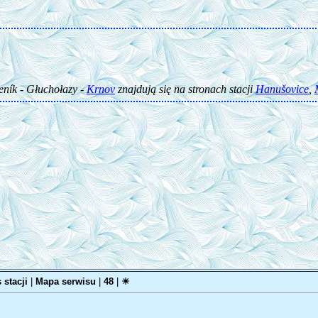
seník - Głuchołazy -
Krnov
znajdują się na stronach stacji
Hanušovice
,
 stacji
|
Mapa serwisu
|
48
|
☀