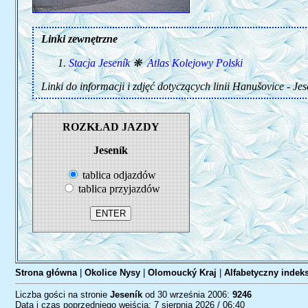
Linki zewnętrzne
Stacja Jeseník
❋
Atlas Kolejowy Polski
Linki do informacji i zdjęć dotyczących linii Hanušovice - Je
ROZKŁAD JAZDY
Jeseník
tablica odjazdów
tablica przyjazdów
Strona główna
|
Okolice Nysy
|
Olomoucký Kraj
|
Alfabetyczny indeks
Liczba gości na stronie
Jeseník
od 30 września 2006:
9246
Data i czas poprzedniego wejścia: 7 sierpnia 2026 / 06:40