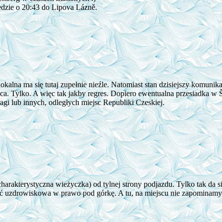
dzie o 20:43 do Lipova Lázně.
kalna ma się tutaj zupełnie nieźle. Natomiast stan dzisiejszy komunika
a. Tylko. A więc tak jakby regres. Dopiero ewentualna przesiadka w Šu
gi lub innych, odległych miejsc Republiki Czeskiej.
harakterystyczna wieżyczka) od tylnej strony podjazdu. Tylko tak da 
ść uzdrowiskowa w prawo pod górkę. A tu, na miejscu nie zapominamy 