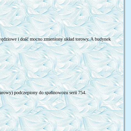
wędziowe i dość mocno zmieniony układ torowy. A budynek
arowy) podczepiony do spalinowozu serii 754.