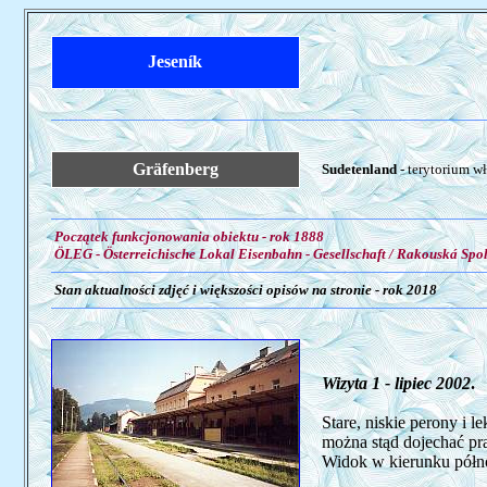
Jeseník
Gräfenberg
Sudetenland
- terytorium w
Początek funkcjonowania obiektu - rok 1888
ÖLEG - Österreichische Lokal Eisenbahn - Gesellschaft / Rakouská Spo
Stan aktualności zdjęć i większości opisów na stronie - rok 2018
Wizyta 1 - lipiec 2002
.
Stare, niskie perony i 
można stąd dojechać prak
Widok w kierunku półn