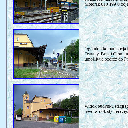
Motorak 810 199-0 odje
Ogólnie - komunikacja lo
Ostravy, Brna i Ołomuńc
umożliwia podróż do Pra
Widok budynku stacji (c
lewo w dół, słynna czę