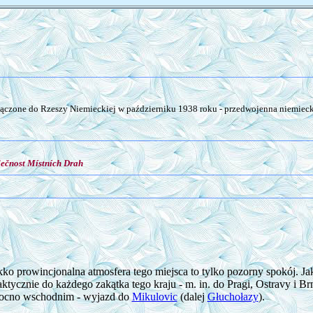
łączone do Rzeszy Niemieckiej w październiku 1938 roku - przedwojenna niemieck
lečnost Místních Drah
lekko prowincjonalna atmosfera tego miejsca to tylko pozorny spokój. Ja
tycznie do każdego zakątka tego kraju - m. in. do Pragi, Ostravy i Brn
ocno wschodnim - wyjazd do
Mikulovic
(dalej
Głuchołazy
).