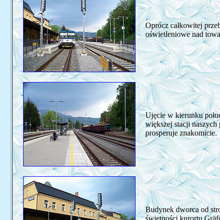
Oprócz całkowitej przeb
oświetleniowe nad towar
Ujęcie w kierunku poł
większej stacji naszyc
prosperuje znakomicie.
Budynek dworca od stro
świetności kurortu Grä