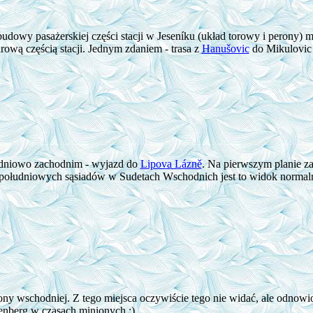
udowy pasażerskiej części stacji w Jeseníku (układ torowy i perony) m
ową częścią stacji. Jednym zdaniem - trasa z
Hanušovic
do Mikulovic 
udniowo zachodnim - wyjazd do
Lipova Lázně
. Na pierwszym planie 
h południowych sąsiadów w Sudetach Wschodnich jest to widok normal
ny wschodniej. Z tego miejsca oczywiście tego nie widać, ale odnow
fenberg w czasach minionych :)