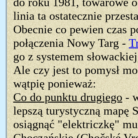
do roku 1981, towarowe o 
linia ta ostatecznie przesta
Obecnie co pewien czas p
połączenia Nowy Targ -
T
go z systemem słowackiej, 
Ale czy jest to pomysł mo
wątpię ponieważ:
Co do punktu drugiego
- w
lepszą turystyczną mapę S
osiągnąć "elektriczkę" m
Choczańskie (Chočské Vrch