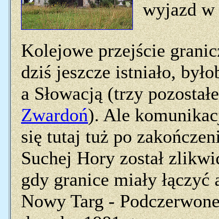
wyjazd w
Kolejowe przejście gran
dziś jeszcze istniało, by
a Słowacją (trzy pozostał
Zwardoń
). Ale komunikac
się tutaj tuż po zakończen
Suchej Hory został zlikw
gdy granice miały łączyć a
Nowy Targ - Podczerwone 