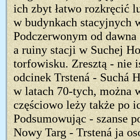
ich zbyt łatwo rozkręcić l
w budynkach stacyjnych
Podczerwonym od dawna m
a ruiny stacji w Suchej H
torfowisku. Zresztą - nie i
odcinek Trstená - Suchá 
w latach 70-tych, można 
częściowo leży także po ic
Podsumowując - szanse po
Nowy Targ - Trstená ja o