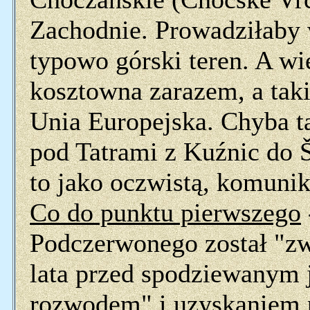
Zachodnie. Prowadziłaby 
typowo górski teren. A wi
kosztowna zarazem, a takie
Unia Europejska. Chyba ta
pod Tatrami z Kuźnic do Št
to jako oczwistą, komunik
Co do punktu pierwszego
Podczerwonego został "zw
lata przed spodziewanym 
rozwodem" i uzyskaniem 