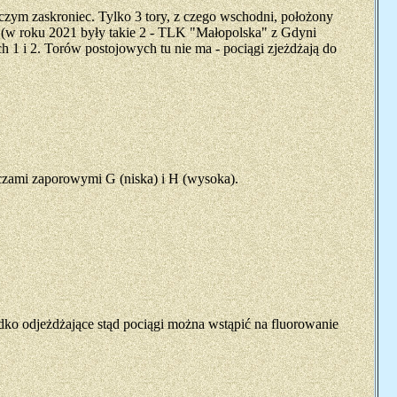
iczym zaskroniec. Tylko 3 tory, z czego wschodni, położony
ne (w roku 2021 były takie 2 - TLK "Małopolska" z Gdyni
1 i 2. Torów postojowych tu nie ma - pociągi zjeżdżają do
rczami zaporowymi G (niska) i H (wysoka).
adko odjeżdżające stąd pociągi można wstąpić na fluorowanie