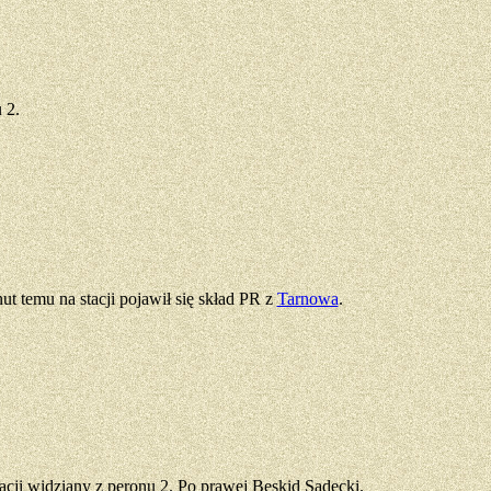
 2.
ut temu na stacji pojawił się skład PR z
Tarnowa
.
cji widziany z peronu 2. Po prawej Beskid Sądecki.