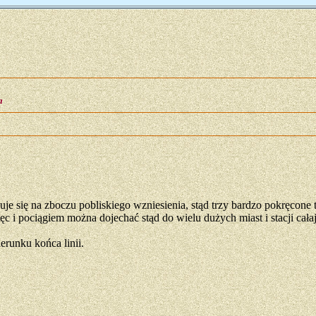
a
je się na zboczu pobliskiego wzniesienia, stąd trzy bardzo pokręcone
ęc i pociągiem można dojechać stąd do wielu dużych miast i stacji całaj
runku końca linii.