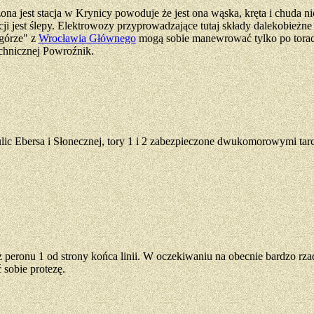
na jest stacja w Krynicy powoduje że jest ona wąska, kręta i chuda n
cji jest ślepy. Elektrowozy przyprowadzające tutaj składy dalekobież
górze" z
Wrocławia Głównego
mogą sobie manewrować tylko po torach 
technicznej Powroźnik.
ulic Ebersa i Słonecznej, tory 1 i 2 zabezpieczone dwukomorowymi ta
 z peronu 1 od strony końca linii. W oczekiwaniu na obecnie bardzo rz
sobie protezę.