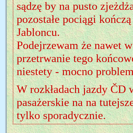
sądzę by na pusto zjeżdż
pozostałe pociągi kończą 
Jabloncu.
Podejrzewam że nawet w 
przetrwanie tego końcow
niestety - mocno problem
W rozkładach jazdy ČD w
pasażerskie na na tutejsze
tylko sporadycznie.