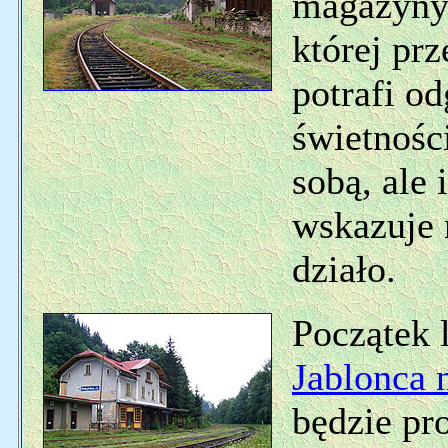
magazyny 
której prz
potrafi o
świetności
sobą, ale 
wskazuje n
działo.
Początek 
Jablonca 
będzie pr