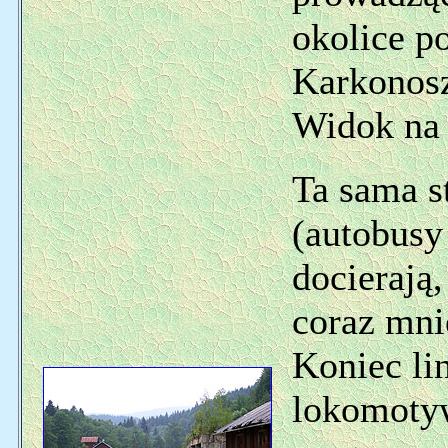
okolice p
Karkonos
Widok na 
Ta sama st
(autobusy
docierają,
coraz mni
Koniec lin
lokomoty