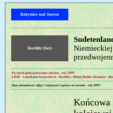
Rokytnice nad Jizerou
Sudetenlan
Niemieckiej
Rochlitz (Iser)
przedwojenn
Początek funkcjonowania obiektu - rok 1899
LBSR - Lokalbahn Starkenbach - Rochlitz / Místní Dráha Jilemnice - Ro
Stan aktualności zdjęć i większości opisów na stronie - rok 2007
Końcowa s