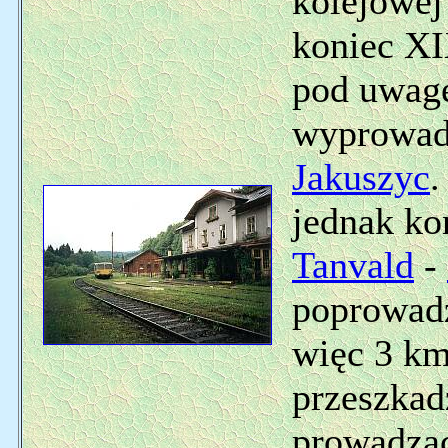
kolejowej
koniec XI
pod uwagę
wyprowadz
Jakuszyc
.
jednak ko
Tanvald
-
poprowadz
więc 3 km
przeszkad
prowadząc