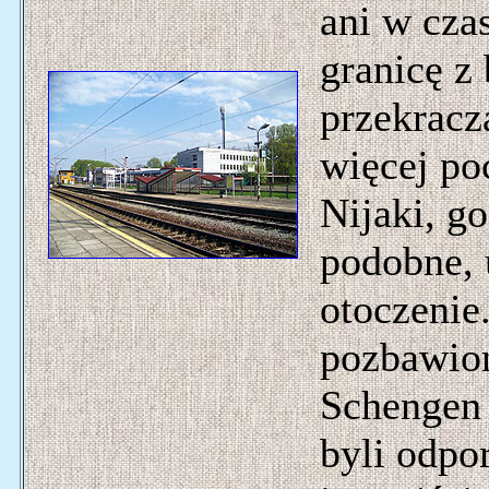
ani w cza
granicę z
przekracza
więcej po
Nijaki, g
podobne, 
otoczenie
pozbawion
Schengen 
byli odpo