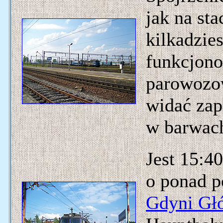
jak na sta
kilkadzies
funkcjono
parowozo
widać zap
w barwac
Jest 15:4
o ponad p
Gdyni Gł