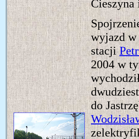
Cieszyna i
Spojrzenie
wyjazd w 
stacji
Pet
2004 w t
wychodzi
dwudziest
do Jastrzę
Wodzisław
zelektryf