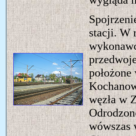
Spojrzeni
stacji. W 
wykonawcz
przedwoje
położone 
Kochanows
węzła w 
Odrodzone
wówszas 