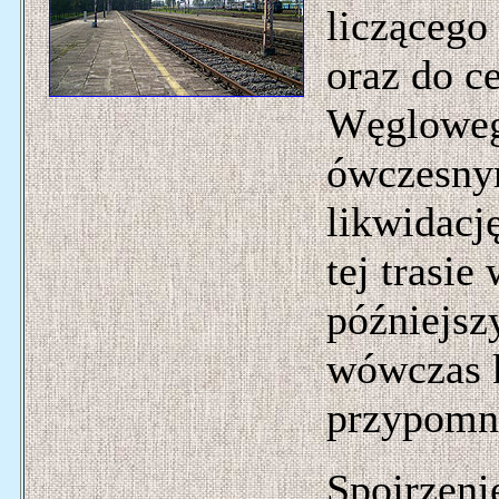
liczącego
oraz do c
Węglowego
ówczesny
likwidacj
tej trasie
późniejsz
wówczas k
przypomni
Spojrzeni