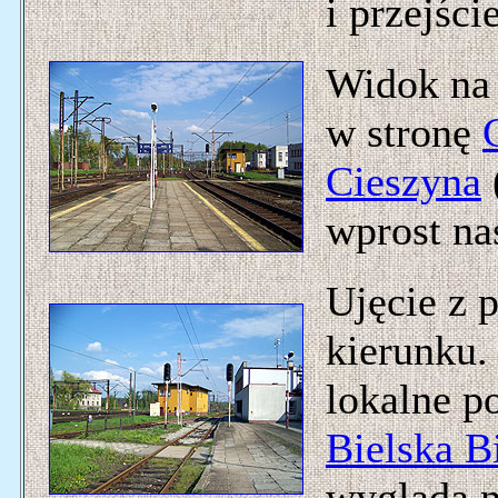
i przejśc
Widok na 
w stronę
Cieszyna
wprost n
Ujęcie z
kierunku.
lokalne p
Bielska B
wygląda n