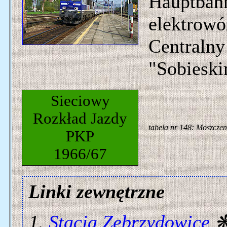
Hauptbahn
elektrow
Centralny
"Sobieski
Sieciowy
Rozkład Jazdy
tabela nr 148: Moszczen
PKP
1966/67
Linki zewnętrzne
Stacja Zebrzydowice