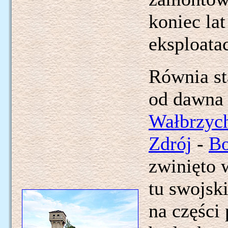
koniec la
eksploatac
Równia st
od dawna 
Wałbrzyc
Zdrój
-
Bo
zwinięto w
tu swojski
na części