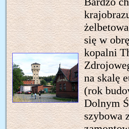
Bardzo c
krajobraz
żelbetowa
się w obr
kopalni T
Zdrojoweg
na skalę 
(rok budo
Dolnym Śl
szybowa 
zamontowa