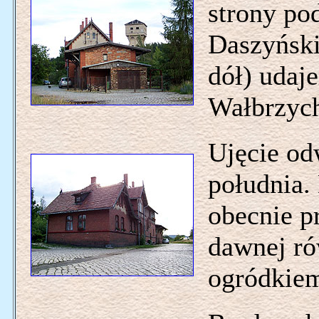
strony po
Daszyński
dół) udaj
Wałbrzyc
Ujęcie od
południa.
obecnie p
dawnej rów
ogródkie