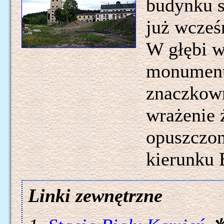
budynku s
już wcześ
W głębi w
monument
znaczkown
wrażenie 
opuszczo
kierunku
Linki zewnętrzne