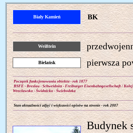
BK
Biały Kamień
przedwojenn
Weißtein
pierwsza po
Bielańsk
Początek funkcjonowania obiektu - rok 1877
BSFE - Breslau - Schweidnitz - Freiburger Eisenbahngesellschaft / Kolej
Wrocławsko - Świdnicko - Świebodzka
Stan aktualności zdjęć i większości opisów na stronie - rok 2007
Budynek s