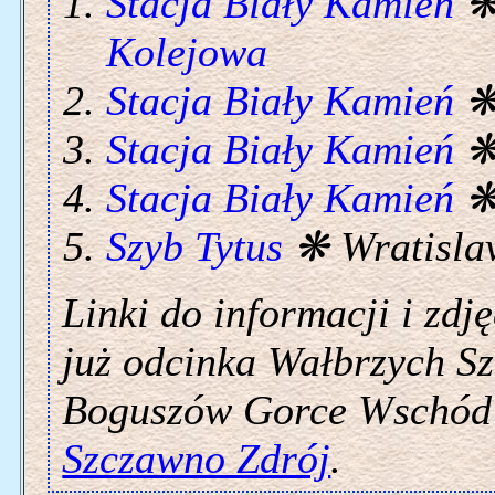
Stacja Biały Kamień
Kolejowa
Stacja Biały Kamień
Stacja Biały Kamień
Stacja Biały Kamień
Szyb Tytus
❋ Wratislav
Linki do informacji i zdj
już odcinka Wałbrzych S
Boguszów Gorce Wschód zn
Szczawno Zdrój
.