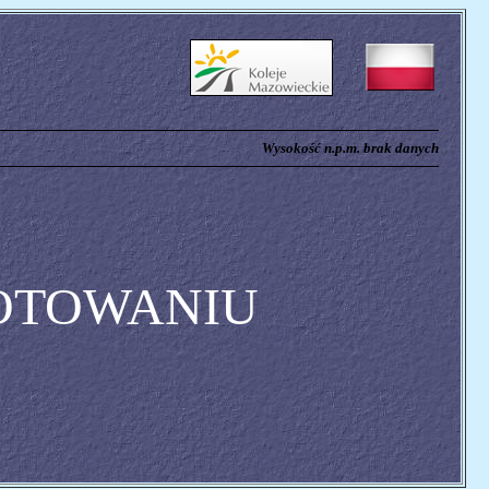
Wysokość n.p.m. brak danych
OTOWANIU