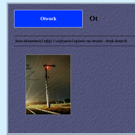
Ot
Otwock
Stan aktualności zdjęć i większości opisów na stronie - brak danych