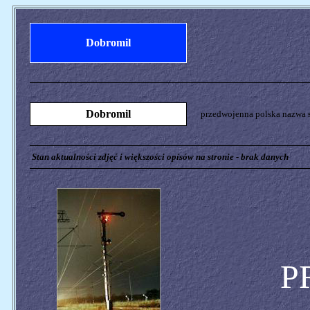
Dobromil
Dobromil
przedwojenna polska nazwa s
Stan aktualności zdjęć i większości opisów na stronie - brak danych
P