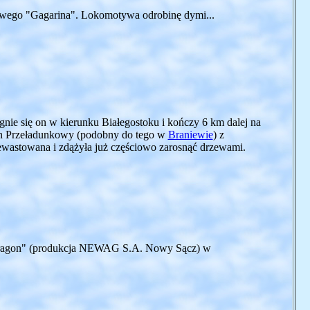
owego "Gagarina". Lokomotywa odrobinę dymi...
gnie się on w kierunku Białegostoku i kończy 6 km dalej na
on Przeładunkowy (podobny do tego w
Braniewie
) z
dewastowana i zdążyła już częściowo zarosnąć drzewami.
 "Dragon" (produkcja NEWAG S.A. Nowy Sącz) w