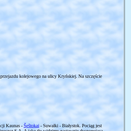
 przejazdu kolejowego na ulicy Kryńskiej. Na szczęście
acji Kaunas -
Šeštokai
- Suwałki - Białystok. Pociąg jest
oszcz S.A. A jako tło widzimy nastawnię dysponującą