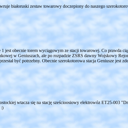
wruje białoruski zestaw towarowy doczepiony do naszego szerokotor
e 1 jest obecnie torem wyciągowym ze stacji towarowej. Co prawda cią
ładunkowej w Geniuszach, ale po rozpadzie ZSRS dawny Wojskowy Rej
przestał być potrzebny. Obecnie szerokotorowa stacja Geniusze jest z
łostockiej wtacza się na stację sześcioosiowy elektrowóz ET25-003
:)