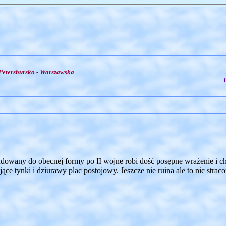
Petersbursko - Warszawska
owany do obecnej formy po II wojne robi dość posępne wrażenie i chl
ce tynki i dziurawy plac postojowy. Jeszcze nie ruina ale to nic strac