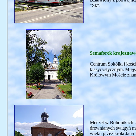
"Sk".
Semaforek krajoznawc
Centrum Sokółki i kośc
klasycystycznym. Miejs
Królowym Moście znany 
Meczet w Bohonikach - 
drewnianych
świątyń mu
wieku przez króla Jana I