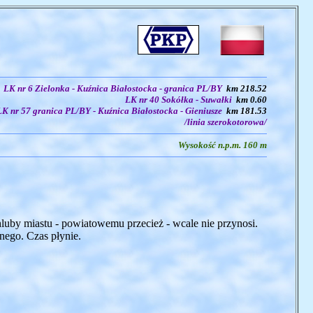
LK nr 6 Zielonka - Kuźnica Białostocka - granica PL/BY
km 218.52
LK nr 40 Sokółka - Suwałki
km 0.60
LK nr 57 granica PL/BY - Kuźnica Białostocka - Gieniusze
km 181.53
/linia szerokotorowa/
Wysokość n.p.m. 160 m
uby miastu - powiatowemu przecież - wcale nie przynosi.
onego. Czas płynie.