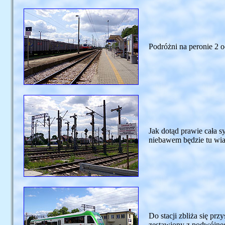
Podróżni na peronie 2 o
Jak dotąd prawie cała s
niebawem będzie tu wia
Do stacji zbliża się pr
zestawiony z podwójne