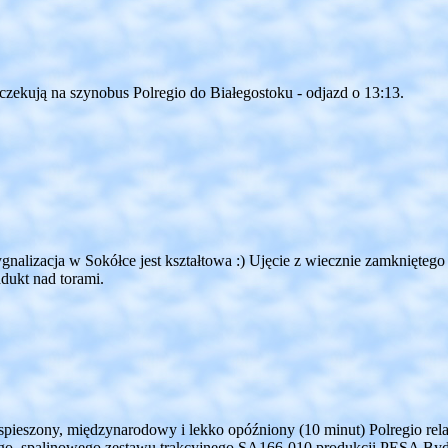
czekują na szynobus Polregio do Białegostoku - odjazd o 13:13.
ygnalizacja w Sokółce jest kształtowa :) Ujęcie z wiecznie zamkniętego
dukt nad torami.
zyspieszony, międzynarodowy i lekko opóźniony (10 minut) Polregio rel
go, spalinowego zestawu trakcyjnego SA166-010 produkcji PESA Bydg