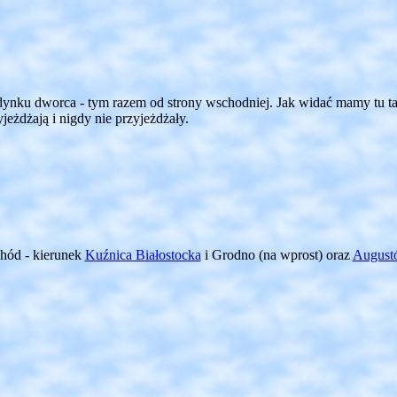
dynku dworca - tym razem od strony wschodniej. Jak widać mamy tu tak
jeżdżają i nigdy nie przyjeżdżały.
hód - kierunek
Kuźnica Białostocka
i Grodno (na wprost) oraz
August