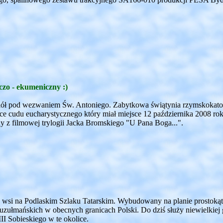
zo - ekumeniczny :)
iół pod wezwaniem Św. Antoniego. Zabytkowa świątynia rzymskokatol
ce cudu eucharystycznego który miał miejsce 12 października 2008 rok
z filmowej trylogii Jacka Bromskiego "U Pana Boga...".
wsi na Podlaskim Szlaku Tatarskim. Wybudowany na planie prostokąt
zułmańskich w obecnych granicach Polski. Do dziś służy niewielki
II Sobieskiego w te okolice.