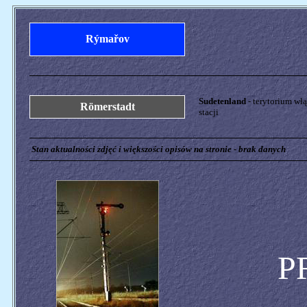
Rýmařov
Sudetenland
- terytorium wł
Römerstadt
stacji
Stan aktualności zdjęć i większości opisów na stronie - brak danych
P