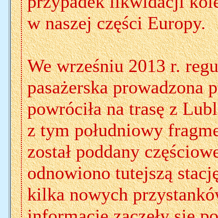
przypadek likwidacji ko
w naszej części Europy.
We wrześniu 2013 r. reg
pasażerska prowadzona p
powróciła na trasę z Lub
z tym południowy fragme
został poddany częściowe
odnowiono tutejszą stacj
kilka nowych przystankó
informacje zaczęły się p