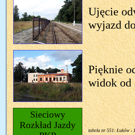
Ujęcie od
wyjazd d
Pięknie o
widok od 
Sieciowy
Rozkład Jazdy
tabela nr 551: Łuków - 