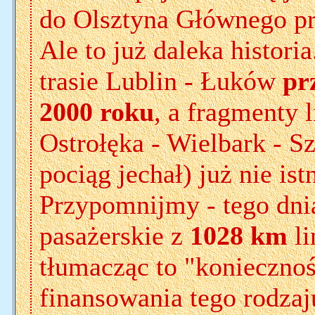
do Olsztyna Głównego p
Ale to już daleka histori
trasie Lublin - Łuków
pr
2000 roku
, a fragmenty l
Ostrołęka - Wielbark - S
pociąg jechał) już nie istn
Przypomnijmy - tego dni
pasażerskie z
1028 km
li
tłumacząc to "konieczno
finansowania tego rodza