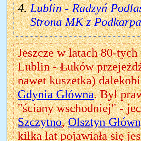
Lublin - Radzyń Podla
Strona MK z Podkarpa
Jeszcze w latach 80-tych 
Lublin - Łuków przejeżdż
nawet kuszetka) dalekobi
Gdynia Główna
. Był pr
"ściany wschodniej" - je
Szczytno
,
Olsztyn Głów
kilka lat pojawiała się je