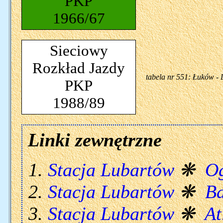
PKP
1966/67
Sieciowy
Rozkład Jazdy
tabela nr 551: Łuków - 
PKP
1988/89
Linki zewnętrzne
Stacja Lubartów
❋
Og
Stacja Lubartów
❋
B
Stacja Lubartów
❋
At