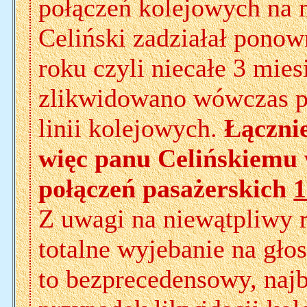
połączeń kolejowych na 
Celiński zadziałał pono
roku czyli niecałe 3 mies
zlikwidowano wówczas p
linii kolejowych.
Łącznie
więc panu Celińskiemu 
połączeń pasażerskich
Z uwagi na niewątpliwy 
totalne wyjebanie na gło
to bezprecedensowy, najb