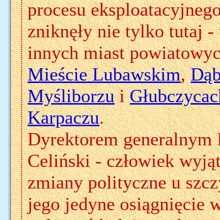
procesu eksploatacyjnego
zniknęły nie tylko tutaj 
innych miast powiatowy
Mieście Lubawskim
,
Dąb
Myśliborzu
i
Głubczycac
Karpaczu
.
Dyrektorem generalnym 
Celiński - człowiek wyj
zmiany polityczne u szcz
jego jedyne osiągnięcie w