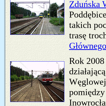
Zduńska 
Poddębice
takich po
trasę troc
Główneg
Rok 2008 
działającą
Węglowej
pomiędzy
Inowrocł