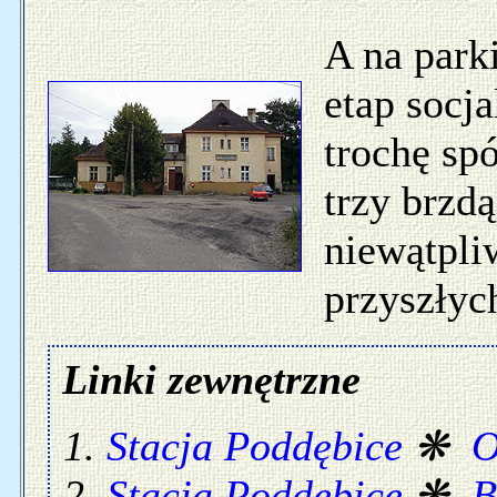
A na park
etap socja
trochę spó
trzy brzdą
niewątpli
przyszłyc
Linki zewnętrzne
Stacja Poddębice
❋
O
Stacja Poddębice
❋
B