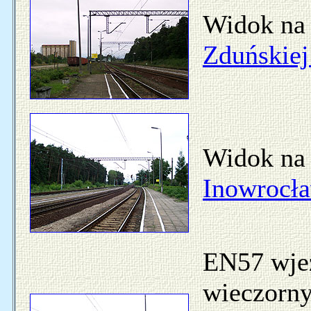
Widok na 
Zduńskiej
Widok na 
Inowrocł
EN57 wjeż
wieczorny