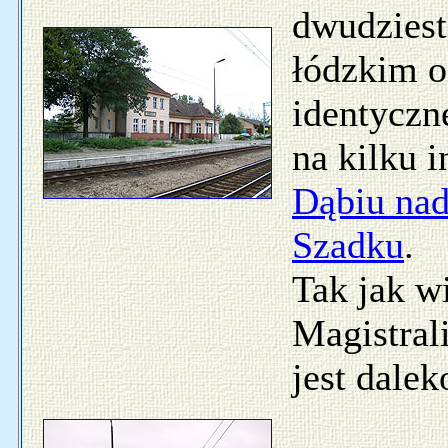
dwudziest
łódzkim o
identyczn
na kilku i
Dąbiu na
Szadku
.
Tak jak w
Magistral
jest dale