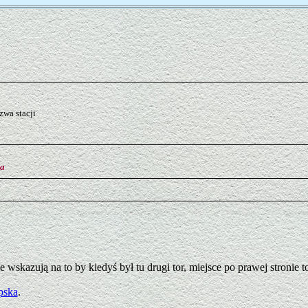
wa stacji
ia
e wskazują na to by kiedyś był tu drugi tor, miejsce po prawej stroni
pska
.