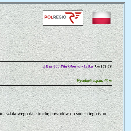
LK nr 405 Piła Główna - Ustka
km 181.89
Wysokość n.p.m. 43 m
e toru szlakowego daje trochę powodów do snucia tego typu