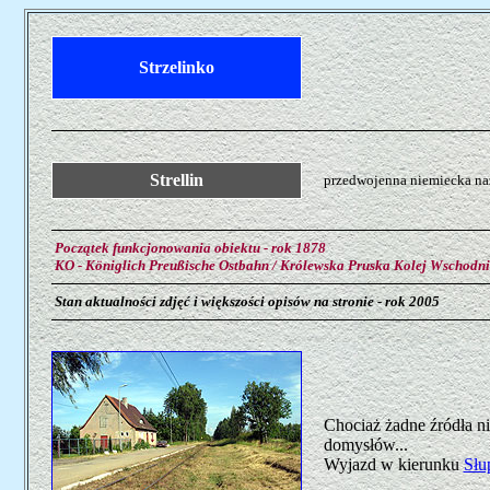
Strzelinko
Strellin
przedwojenna niemiecka naz
Początek funkcjonowania obiektu - rok 1878
KO - Königlich Preußische Ostbahn / Królewska Pruska Kolej Wschodn
Stan aktualności zdjęć i większości opisów na stronie - rok 2005
Chociaż żadne źródła ni
domysłów...
Wyjazd w kierunku
Słu