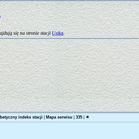
a
ajdują się na stronie stacji
Ustka
.
abetyczny indeks stacji
|
Mapa serwisu
|
335
|
☀