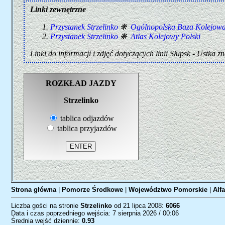
Linki zewnętrzne
Przystanek Strzelinko
❋
Ogólnopolska Baza Kolejow
Przystanek Strzelinko
❋
Atlas Kolejowy Polski
Linki do informacji i zdjęć dotyczących linii Słupsk - Ustka zn
ROZKŁAD JAZDY
Strzelinko
tablica odjazdów
tablica przyjazdów
Strona główna
|
Pomorze Środkowe
|
Województwo Pomorskie
|
Alf
Liczba gości na stronie
Strzelinko
od 21 lipca 2008:
6066
Data i czas poprzedniego wejścia: 7 sierpnia 2026 / 00:06
Średnia wejść dziennie:
0.93