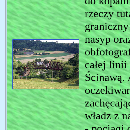
do kopaln
rzeczy tut
graniczny 
nasyp ora
obfotogra
całej lin
Ścinawą.
oczekiwa
zachęcają
władz z na
- pociągi