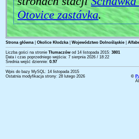
stronach stacji
Ścinawka 
Otovice zastávka
.
Strona główna
|
Okolice Kłodzka
|
Województwo Dolnośląskie
|
Alfab
Liczba gości na stronie
Tłumaczów
od 14 listopada 2015:
3801
Data i czas poprzedniego wejścia: 7 sierpnia 2026 / 18:22
Średnia wejść dziennie:
0.97
Wpis do bazy MySQL: 14 listopada 2015
Ostatnia modyfikacja strony: 28 lutego 2026
©
P
Al