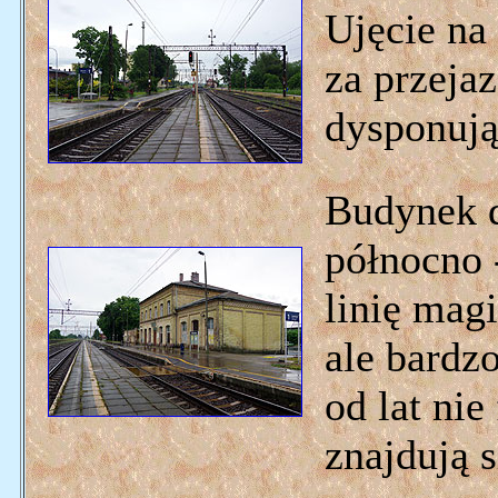
Ujęcie na
za przej
dysponuj
Budynek 
północno 
linię magi
ale bardz
od lat nie
znajdują 