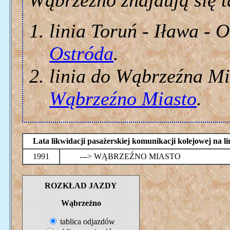
Wąbrzeźno znajdują się t
linia Toruń - Iława - O
Ostróda
.
linia do Wąbrzeźna Mia
Wąbrzeźno Miasto
.
Lata likwidacji pasażerskiej komunikacji kolejowej n
1991
---> WĄBRZEŹNO MIASTO
ROZKŁAD JAZDY
Wąbrzeźno
tablica odjazdów