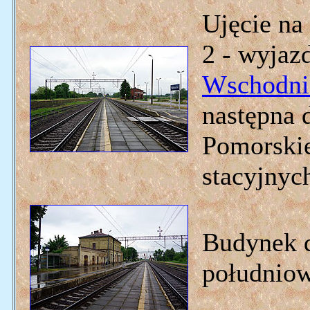
Ujęcie na
2 - wyjaz
Wschodni
następna 
Pomorskie
stacyjny
Budynek 
południow