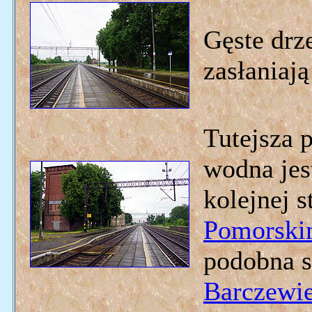
Gęste drz
zasłaniają
Tutejsza 
wodna jes
kolejnej 
Pomorsk
podobna st
Barczewi