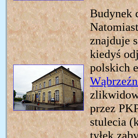
Budynek d
Natomiast
znajduje 
kiedyś od
polskich 
Wąbrzeźn
zlikwidowa
przez PKP
stulecia 
tyłek zaby