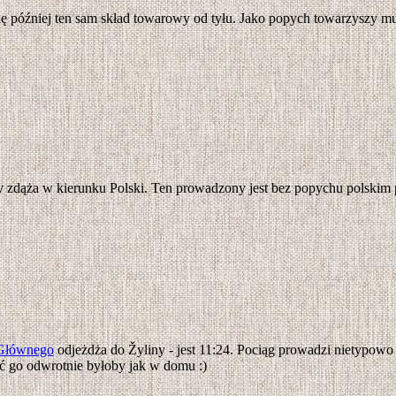
lę później ten sam skład towarowy od tyłu. Jako popych towarzyszy m
y zdąża w kierunku Polski. Ten prowadzony jest bez popychu polsk
Głównego
odjeżdża do Žyliny - jest 11:24. Pociąg prowadzi nietypowo
 go odwrotnie byłoby jak w domu :)