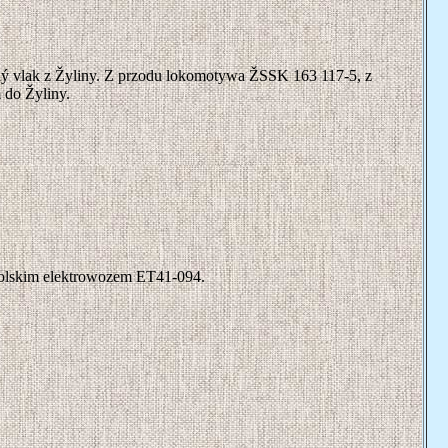
obný vlak z Žyliny. Z przodu lokomotywa ŽSSK 163 117-5, z
 do Žyliny.
polskim elektrowozem ET41-094.