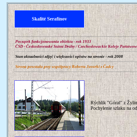
Skalité Serafínov
Początek funkcjonowania obiektu - rok 1933
ČSD - Československé Státní Dráhy / Czechosłowackie Koleje Państwow
Stan aktualności zdjęć i większości opisów na stronie - rok 2008
Strona powstała przy współpracy Roberta Javorki z Čadcy
Rýchlik "Góral" z Žyli
Pochylenie szlaku na o