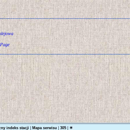
olejowa
 Page
zny indeks stacji
|
Mapa serwisu
|
305
|
☀