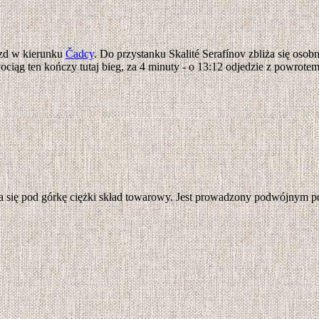
azd w kierunku
Čadcy
. Do przystanku Skalité Serafínov zbliża się os
ciąg ten kończy tutaj bieg, za 4 minuty - o 13:12 odjedzie z powrotem
a się pod górkę ciężki skład towarowy. Jest prowadzony podwójnym 