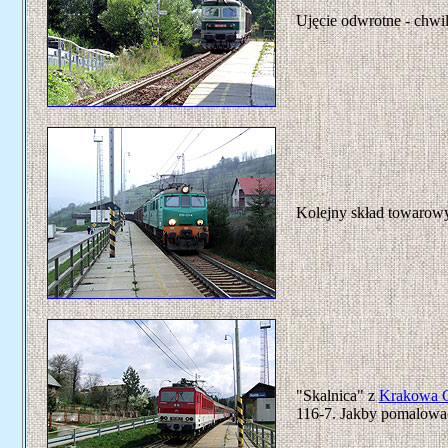
Ujęcie odwrotne - chwi
Kolejny skład towarow
"Skalnica" z
Krakowa 
116-7. Jakby pomalować