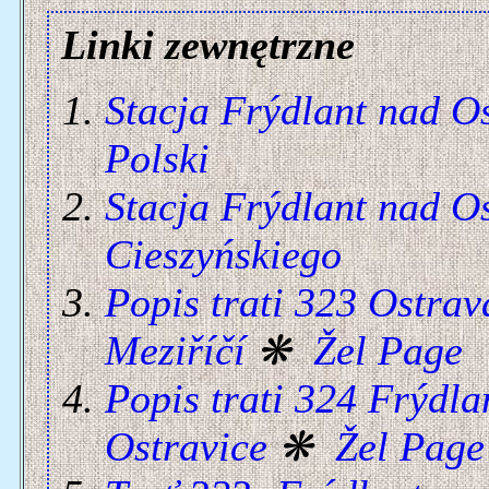
Linki zewnętrzne
Stacja Frýdlant nad Os
Polski
Stacja Frýdlant nad Os
Cieszyńskiego
Popis trati 323 Ostrav
Meziříčí
❋
Žel Page
Popis trati 324 Frýdla
Ostravice
❋
Žel Page