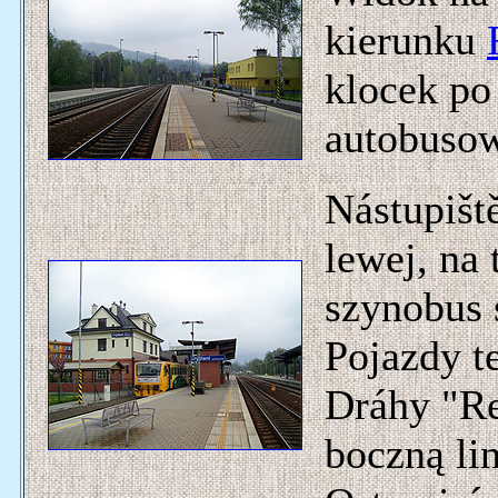
kierunku
klocek po
autobuso
Nástupiště
lewej, na
szynobus 
Pojazdy t
Dráhy "Re
boczną li