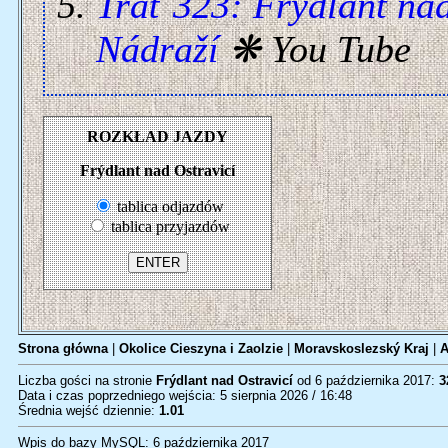
Trať 323: Frýdlant nad
Nádraží
❋ You Tube
ROZKŁAD JAZDY
Frýdlant nad Ostravicí
tablica odjazdów
tablica przyjazdów
Strona główna
|
Okolice Cieszyna i Zaolzie
|
Moravskoslezský Kraj
|
A
Liczba gości na stronie
Frýdlant nad Ostravicí
od 6 października 2017:
3
Data i czas poprzedniego wejścia: 5 sierpnia 2026 / 16:48
Średnia wejść dziennie:
1.01
Wpis do bazy MySQL: 6 października 2017