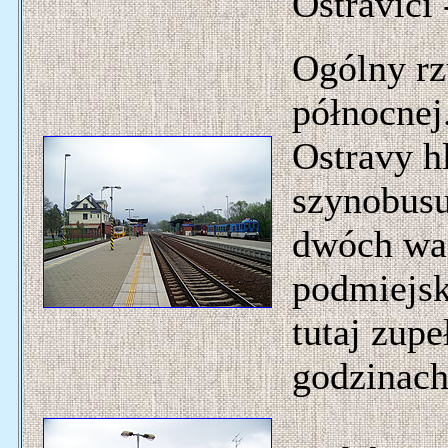
Ostravicí
Ogólny rz
północnej
Ostravy h
szynobusu
dwóch wag
podmiejsk
tutaj zup
godzinach