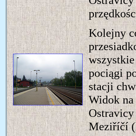
Ostravicy
przędkości
Kolejny c
przesiadk
wszystkie
pociągi p
stacji chw
Widok na 
Ostravicy
Meziříčí 