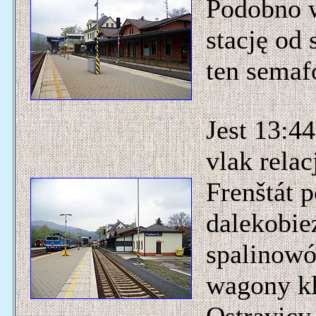
Podobno w
stację od 
ten semaf
Jest 13:4
vlak relac
Frenštát 
dalekobie
spalinowó
wagony kl