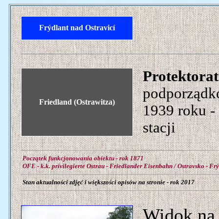
Frýdlant nad Ostravicí
Protektora
podporządk
Friedland (Ostrawitza)
1939 roku -
stacji
Początek funkcjonowania obiektu - rok 1871
OFE - k.k. privilegierte Ostrau - Friedlander Eisenbahn / Ostravsko - F
Stan aktualności zdjęć i większości opisów na stronie - rok 2017
Widok na 