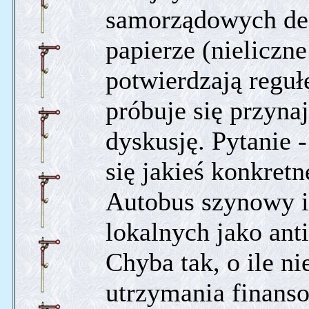
samorządowych dec
papierze (nieliczn
potwierdzają reguł
próbuje się przyna
dyskusję. Pytanie 
się jakieś konkret
Autobus szynowy i 
lokalnych jako ant
Chyba tak, o ile ni
utrzymania finanso