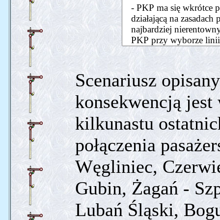
Scenariusz opisany
konsekwencją jest 
kilkunastu ostatni
połączenia pasażers
Węgliniec, Czerwi
Gubin, Żagań - Szp
Lubań Śląski, Bog