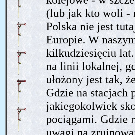
(lub jak kto woli -
Polska nie jest tut
Europie. W naszym 
kilkudziesięciu la
na linii lokalnej, 
ułożony jest tak, ż
Gdzie na stacjach 
jakiegokolwiek sk
pociągami. Gdzie 
uwagi na zrujnowa