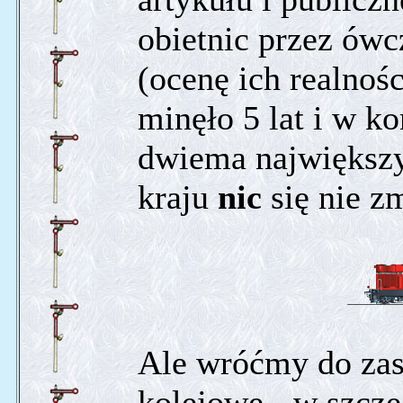
obietnic przez ów
(ocenę ich realnoś
minęło 5 lat i w k
dwiema największ
kraju
nic
się nie zm
Ale wróćmy do zas
kolejowe - w szcze