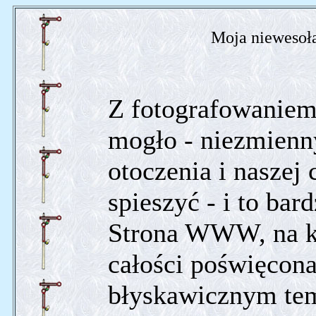
Moja niewesoła,
Z fotografowaniem
mogło - niezmienn
otoczenia i naszej 
spieszyć - i to bard
Strona WWW, na któ
całości poświęcona
błyskawicznym tem