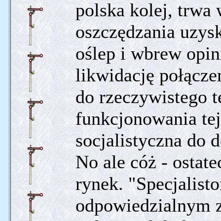
polska kolej, trwa
oszczędzania uzys
oślep i wbrew opin
likwidację połączeń
do rzeczywistego 
funkcjonowania tej
socjalistyczna do 
No ale cóż - osta
rynek. "Specjalist
odpowiedzialnym z