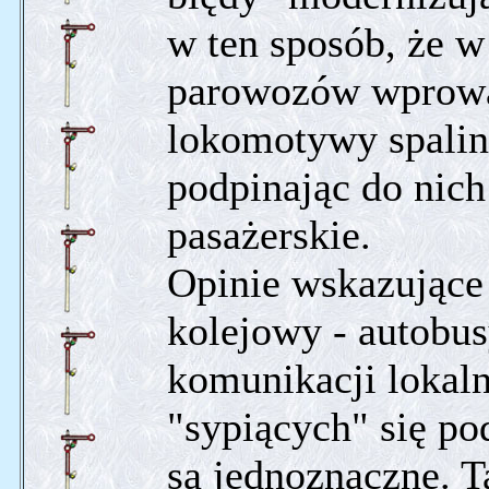
w ten sposób, że 
parowozów wprowad
lokomotywy spalin
podpinając do nic
pasażerskie.
Opinie wskazujące 
kolejowy - autobu
komunikacji lokaln
"sypiących" się p
są jednoznaczne. T