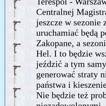
Terespol - Warsza
Centralnej Magist
jeszcze w sezonie
uruchamiać będą p
Zakopane, a sezoni
Hel. I to będzie ws
jeździć a tym samy
generować straty n
państwa i kieszeni
Nie będzie też pr
niezadowolonymi, 