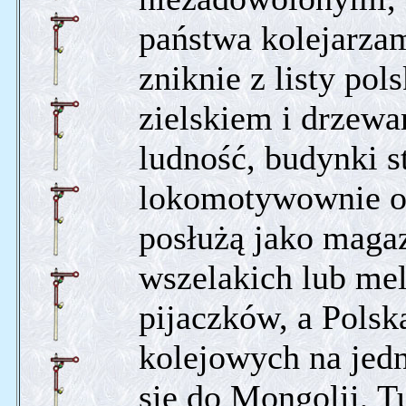
państwa kolejarzami
zniknie z listy po
zielskiem i drzewa
ludność, budynki s
lokomotywownie o 
posłużą jako maga
wszelakich lub me
pijaczków, a Polska
kolejowych na jed
się do Mongolii, T