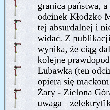
granica państwa, a
odcinek Kłodzko Mi
tej absurdalnej i ni
widać. Z publikacj
wynika, że ciąg dal
kolejne prawdopodo
Lubawka (ten odcin
opiera się mackom
Żary - Zielona Gór
uwaga - zelektryfi