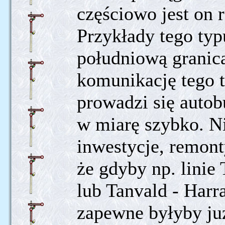
częściowo jest on 
Przykłady tego ty
południową granic
komunikację tego 
prowadzi się auto
w miarę szybko. Ni
inwestycje, remon
że gdyby np. linie
lub Tanvald - Harr
zapewne byłyby ju