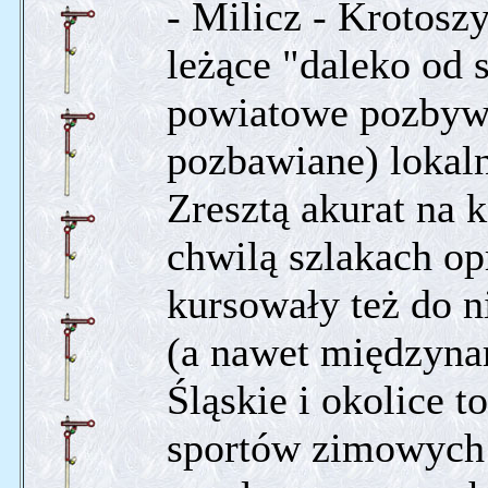
- Milicz - Krotoszy
leżące "daleko od 
powiatowe pozbywaj
pozbawiane) lokaln
Zresztą akurat na 
chwilą szlakach o
kursowały też do n
(a nawet międzyna
Śląskie i okolice t
sportów zimowych