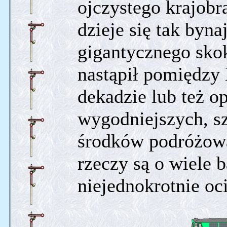
ojczystego krajobr
dzieje się tak byn
gigantycznego sko
nastąpił pomiędzy 
dekadzie lub też 
wygodniejszych, s
środków podróżowa
rzeczy są o wiele b
niejednokrotnie oci