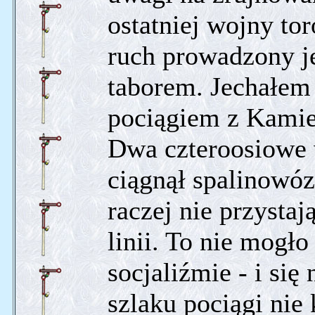
ostatniej wojny to
ruch prowadzony j
taborem. Jechałem 
pociągiem z Kamie
Dwa czteroosiowe w
ciągnął spalinowóz
raczej nie przystaj
linii. To nie mogło
socjaliźmie - i się
szlaku pociągi nie 