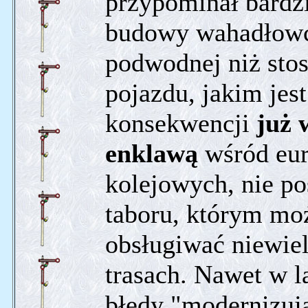
przypominał bardz
budowy wahadłowc
podwodnej niż st
pojazdu, jakim jes
konsekwencji
już 
enklawą
wśród eur
kolejowych, nie po
taboru, którym mo
obsługiwać niewie
trasach. Nawet w l
błędy "modernizuj