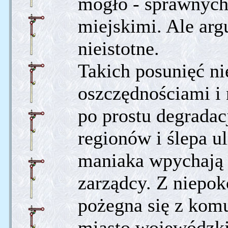
mogło - sprawnych
miejskimi. Ale arg
nieistotne.
Takich posunięć n
oszczędnościami i 
po prostu degradac
regionów i ślepa u
maniaka wpychają n
zarządcy. Z niepok
pożegna się z kom
miasto wojewódzkie