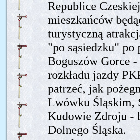
Republice Czeskiej
mieszkańców będąc
turystyczną atrakcj
"po sąsiedzku" po p
Boguszów Gorce - 
rozkładu jazdy PK
patrzeć, jak pożeg
Lwówku Śląskim, S
Kudowie Zdroju - 
Dolnego Śląska.