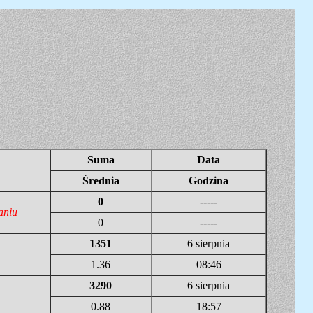
Suma
Data
Średnia
Godzina
0
-----
aniu
0
-----
1351
6 sierpnia
1.36
08:46
3290
6 sierpnia
0.88
18:57