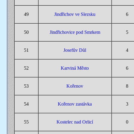
49
Jindřichov ve Slezsku
6
50
Jindřichovice pod Smrkem
5
51
Josefův Důl
4
52
Karviná Město
6
53
Kořenov
8
54
Kořenov zastávka
3
55
Kostelec nad Orlicí
0