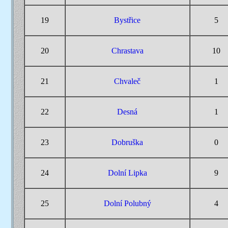
19
Bystřice
5
20
Chrastava
10
21
Chvaleč
1
22
Desná
1
23
Dobruška
0
24
Dolní Lipka
9
25
Dolní Polubný
4