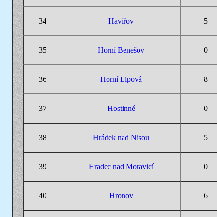
34
Havířov
5
35
Horní Benešov
0
36
Horní Lipová
8
37
Hostinné
0
38
Hrádek nad Nisou
5
39
Hradec nad Moravicí
0
40
Hronov
6