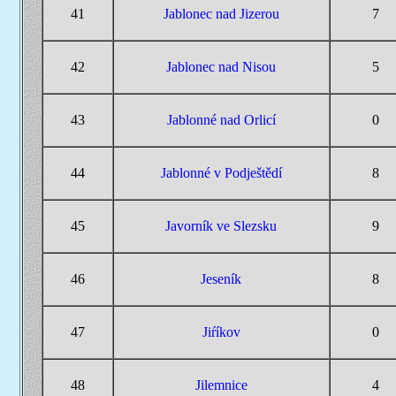
41
Jablonec nad Jizerou
7
42
Jablonec nad Nisou
5
43
Jablonné nad Orlicí
0
44
Jablonné v Podještědí
8
45
Javorník ve Slezsku
9
46
Jeseník
8
47
Jiŕíkov
0
48
Jilemnice
4