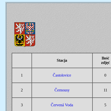
Ilość
---
Stacja
zdjęć
1
Častolovice
0
2
Černousy
11
3
Červená Voda
5