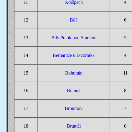
11
Adršpach
4
12
Bílá
6
13
Bílý Potok pod Smrkem
5
14
Bernartice u Javorníka
4
15
Bohumín
11
16
Branná
8
17
Broumov
7
18
Bruntál
0