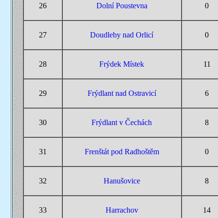
26
Dolní Poustevna
0
27
Doudleby nad Orlicí
0
28
Frýdek Místek
11
29
Frýdlant nad Ostravicí
6
30
Frýdlant v Čechách
8
31
Frenštát pod Radhoštěm
0
32
Hanušovice
8
33
Harrachov
14