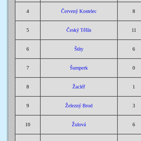
4
Červený Kostelec
8
5
Český Těšín
11
6
Štíty
6
7
Šumperk
0
8
Žacléř
1
9
Železný Brod
3
10
Žulová
6