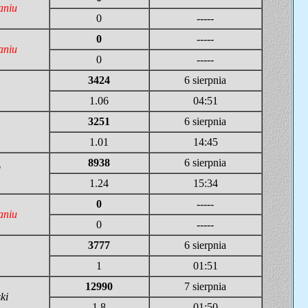
aniu
0
-----
0
-----
aniu
0
-----
3424
6 sierpnia
1.06
04:51
3251
6 sierpnia
1.01
14:45
8938
6 sierpnia
o
1.24
15:34
0
-----
aniu
0
-----
3777
6 sierpnia
1
01:51
12990
7 sierpnia
ki
1.8
01:50