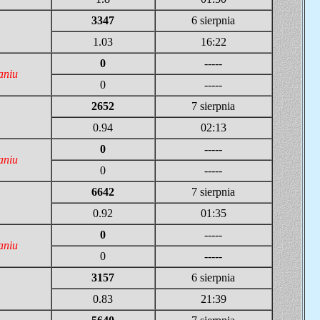
3347
6 sierpnia
1.03
16:22
0
-----
aniu
0
-----
2652
7 sierpnia
0.94
02:13
0
-----
aniu
0
-----
6642
7 sierpnia
0.92
01:35
0
-----
aniu
0
-----
3157
6 sierpnia
0.83
21:39