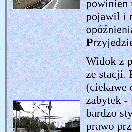
powinien t
pojawił i
opóźnieni
P
rzyjedzie
Widok z p
ze stacji.
(ciekawe 
zabytek -
bardzo st
prawo pr