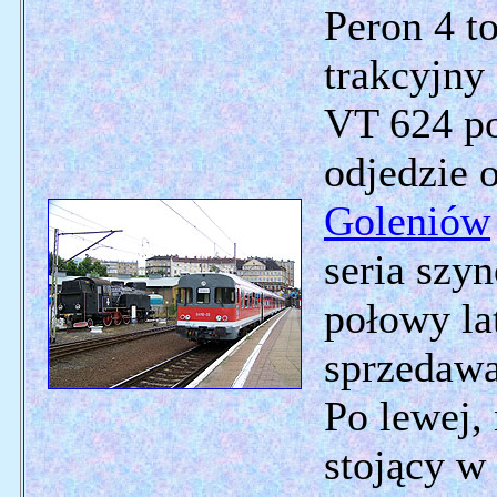
Peron 4 t
trakcyjny
VT 624 p
odjedzie 
Goleniów
seria szy
połowy la
sprzedawa
Po lewej,
stojący w