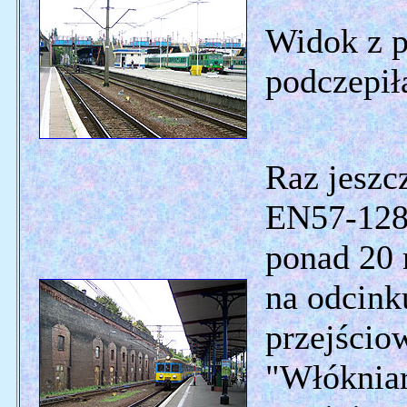
Widok z p
podczepił
Raz jeszc
EN57-1281
ponad 20 
na odcink
przejścio
"Włóknia