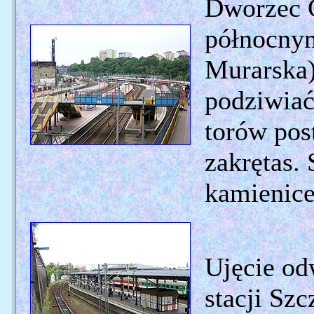
Dworzec G
północnym
Murarska)
podziwiać 
torów pos
zakrętas. 
kamienice
Ujęcie od
stacji Szc