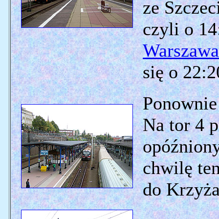
ze Szczec
czyli o 1
Warszawa
się o 22:2
Ponownie 
Na tor 4 
opóźniony
chwilę te
do Krzyża