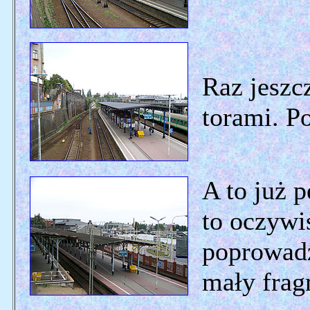
Raz jeszcz
torami. P
A to już 
to oczywi
poprowadz
mały frag