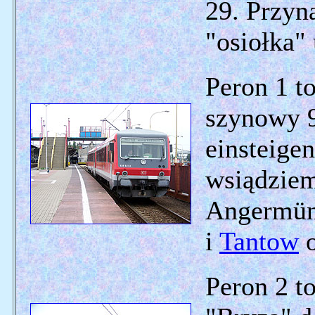
29. Przyn
"osiołka" 
Peron 1 to
szynowy 9
einsteige
wsiądziem
Angermün
i
Tantow
o
Peron 2 to