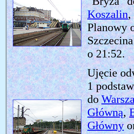
"Bryza" 
Koszalin
,
Planowy o
Szczecina
o 21:52.
Ujęcie odw
1 podstaw
do
Warsz
Główną
,
Główny
o