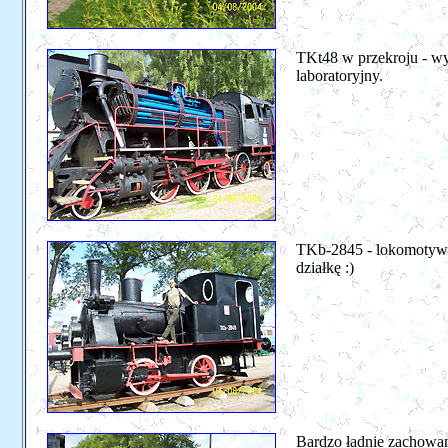
TKt48 w przekroju - wyg
laboratoryjny.
TKb-2845 - lokomotywka
działkę :)
Bardzo ładnie zachowa