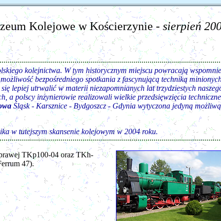
zeum Kolejowe w Kościerzynie -
sierpień 20
i polskiego kolejnictwa. W tym historycznym miejscu powracają wspomni
 możliwość bezpośredniego spotkania z fascynującą techniką minionych
 się lepiej utrwalić w materii niezapomnianych lat trzydziestych naszeg
 a polscy inżynierowie realizowali wielkie przedsięwzięcia techniczne
lowa
Śląsk - Karsznice - Bydgoszcz - Gdynia wytyczona jedyną możliwą
zika w tutejszym skansenie kolejowym w 2004 roku.
 prawej TKp100-04 oraz TKh-
Ferrum 47).