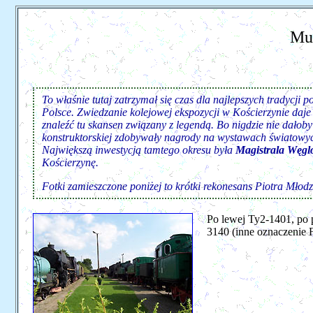
Mu
To właśnie tutaj zatrzymał się czas dla najlepszych tradycj
Polsce. Zwiedzanie kolejowej ekspozycji w Kościerzynie daje
znaleźć tu skansen związany z legendą. Bo nigdzie nie dałoby
konstruktorskiej zdobywały nagrody na wystawach światowych,
Największą inwestycją tamtego okresu była
Magistrala Węg
Kościerzynę.
Fotki zamieszczone poniżej to krótki rekonesans Piotra Młod
Po lewej Ty2-1401, po
3140 (inne oznaczenie 