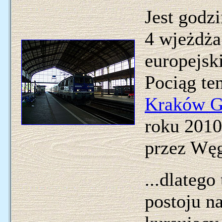
Jest godz
4 wjeżdża
europejsk
Pociąg ten
Kraków 
roku 2010
przez Węg
...dlatego
postoju n