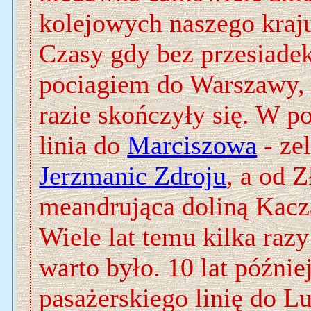
kolejowych naszego kraj
Czasy gdy bez przesiadek
pociagiem do Warszawy, 
razie skończyły się. W po
linia do
Marciszowa
- ze
Jerzmanic Zdroju
, a od Z
meandrująca doliną Kac
Wiele lat temu kilka razy
warto było. 10 lat późni
pasażerskiego linię do L