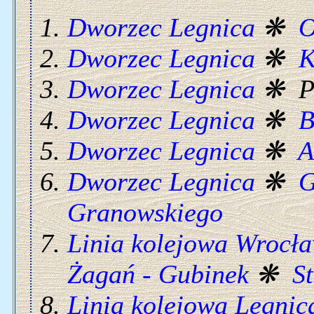
Dworzec Legnica
❋
O
Dworzec Legnica
❋
K
Dworzec Legnica
❋ Po
Dworzec Legnica
❋
B
Dworzec Legnica
❋
A
Dworzec Legnica
❋
G
Granowskiego
Linia kolejowa Wrocł
Żagań - Gubinek
❋
S
Linia kolejowa Legnica