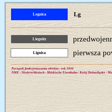
Lg
Legnica
przedwojenn
Liegnitz
pierwsza po
Lignica
Początek funkcjonowania obiektu - rok 1844
NME - Niederschlesisch - Märkische Eisenbahn / Kolej Dolnośląsko - M