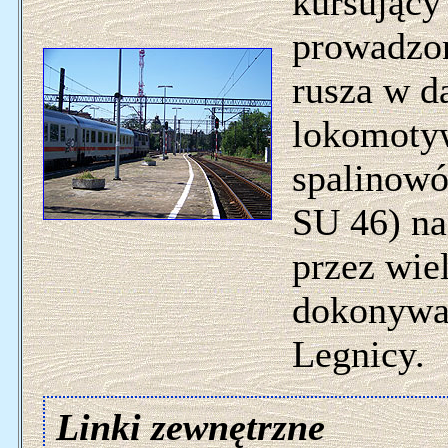
kursujący
prowadzon
rusza w d
lokomotyw
spalinow
SU 46) na
przez wiel
dokonywan
Legnicy.
Linki zewnętrzne