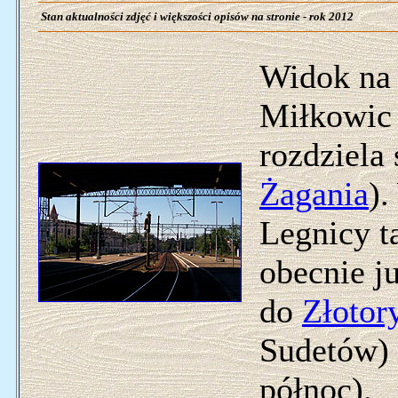
Stan aktualności zdjęć i większości opisów na stronie - rok 2012
Widok na 
Miłkowic 
rozdziela 
Żagania
).
Legnicy t
obecnie j
do
Złotor
Sudetów) 
północ).