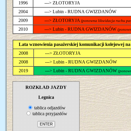
1996
---> ZŁOTORYJA
2004
---> Lubin - RUDNA GWIZDANÓW
2009
---> ZŁOTORYJA
(ponowna likwidacja ruchu pas
2010
---> Lubin - RUDNA GWIZDANÓW
(ponown
Lata wznowienia pasażerskiej komunikacji kolejowej n
2008
---> ZŁOTORYJA
2008
---> Lubin - RUDNA GWIZDANÓW
2019
---> Lubin - RUDNA GWIZDANÓW
(ponown
ROZKŁAD JAZDY
Legnica
tablica odjazdów
tablica przyjazdów