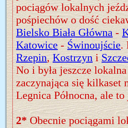
pociągów lokalnych jeźdz
pośpiechów o dość ciekaw
Bielsko Biała Główna
-
K
Katowice
-
Świnoujście
.
Rzepin
,
Kostrzyn
i
Szcze
No i była jeszcze lokalna
zaczynająca się kilkaset 
Legnica Północna, ale to j
2*
Obecnie pociągami lo