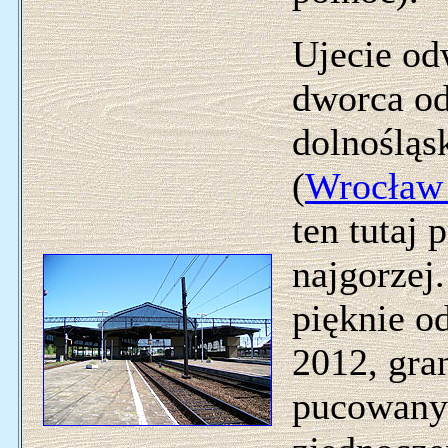
Ujecie od
dworca od
dolnośląs
(
Wrocław
ten tutaj 
najgorzej
pięknie o
2012, gra
pucowany