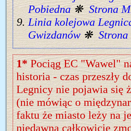
Pobiedna
❋
Strona M
Linia kolejowa Legnic
Gwizdanów
❋
Strona
1*
Pociąg EC "Wawel" na
historia - czas przeszły
Legnicy nie pojawia się 
(nie mówiąc o międzynar
faktu że miasto leży na j
niedawna całkowicie zmo