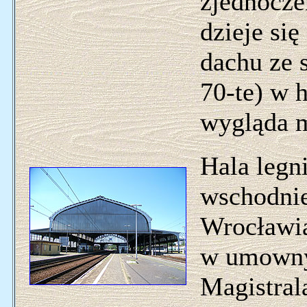
zjednocze
dzieje si
dachu ze 
70-te) w h
wygląda m
Hala legn
wschodnie
Wrocławi
w umowny
Magistral